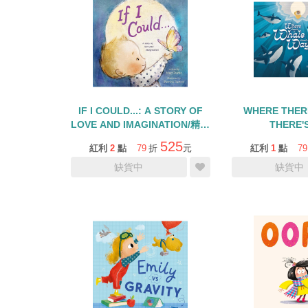
IF I COULD...: A STORY OF
WHERE THER
LOVE AND IMAGINATION/精裝
THERE'
繪本
525
紅利
2
點
79
折
元
紅利
1
點
79
缺貨中
缺貨中