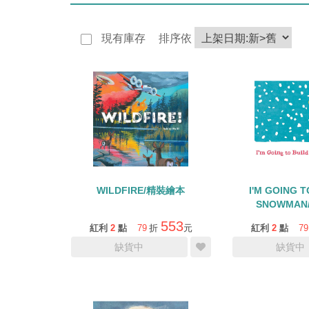
現有庫存
排序依
WILDFIRE/精裝繪本
I'M GOING T
SNOWMA
553
紅利
2
點
79
折
元
紅利
2
點
79
缺貨中
缺貨中