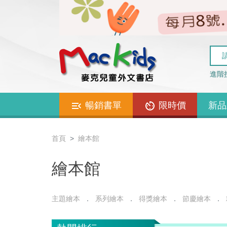
進階
暢銷書單
限時價
新品
首頁
繪本館
繪本館
主題繪本
系列繪本
得獎繪本
節慶繪本