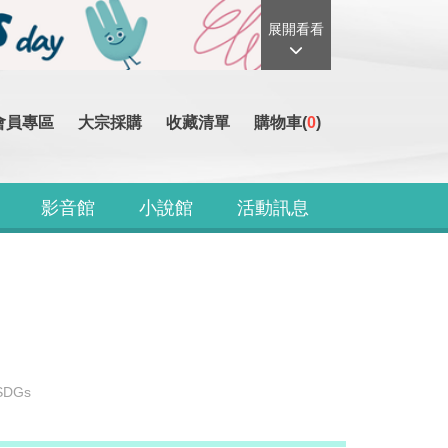
展開看看
會員專區
大宗採購
收藏清單
購物車(
0
)
影音館
小說館
活動訊息
SDGs