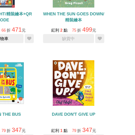
IGHT/精裝繪本+QR
WHEN THE SUN GOES DOWN/
ODE
精裝繪本
471
499
66
折
元
紅利
2
點
75
折
元
物車
缺貨中
N THE BUS
DAVE DON'T GIVE UP
347
347
79
折
元
紅利
1
點
79
折
元