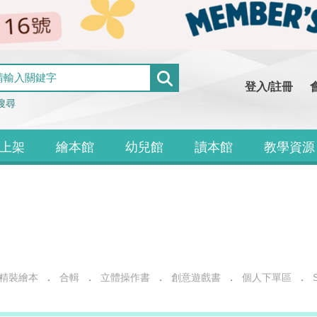
登入/註冊
搜尋
上架
繪本館
幼兒館
讀本館
教學資源
精裝繪本
合輯
立體操作書
創意遊戲書
個人下單區