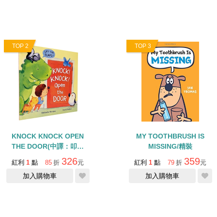
TOP 2
TOP 3
KNOCK KNOCK OPEN
MY TOOTHBRUSH IS
THE DOOR(中譯：叩叩
MISSING/精裝
叩！是誰在敲門)/大開本翻
326
359
紅利
1
點
85
折
元
紅利
1
點
79
折
元
翻操作書
加入購物車
加入購物車