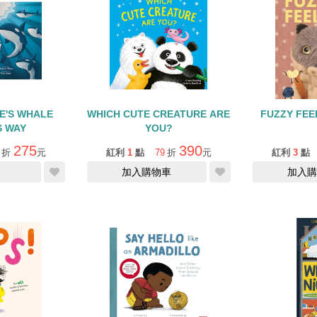
E'S WHALE
WHICH CUTE CREATURE ARE
FUZZY FE
S WAY
YOU?
275
390
折
元
紅利
1
點
79
折
元
紅利
3
點
加入購物車
加入購