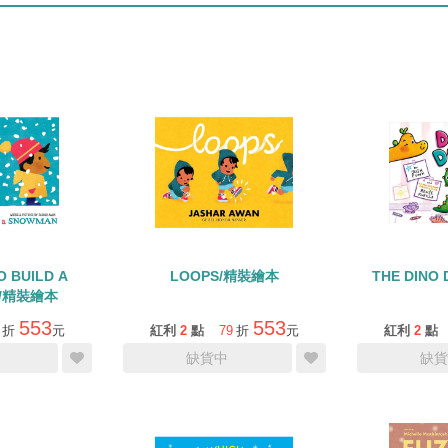
O BUILD A
LOOPS/精裝繪本
THE DIN
N/精裝繪本
553
553
折
元
紅利
2
點
79
折
元
紅利
2
點
缺貨中
缺貨