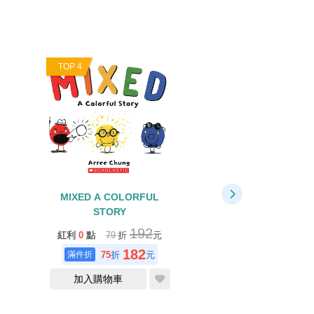
TOP 4
TOP 5
MIXED A COLORFUL
TOO HEAVY ELE
STORY
192
紅利
0
點
79
折
元
紅利
1
點
79
折
182
加入購物車
75
折
元
加入購物車