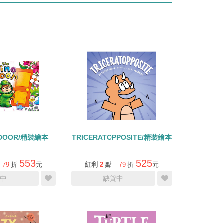
O DOOR/精裝繪本
TRICERATOPPOSITE/精裝繪本
553
525
79
折
元
紅利
2
點
79
折
元
中
缺貨中