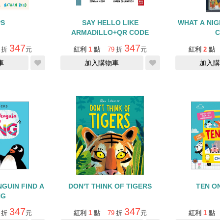
S
SAY HELLO LIKE
WHAT A N
ARMADILLO+QR CODE
C
347
347
折
元
紅利
1
點
79
折
元
紅利
2
點
車
加入購物車
加入購
GUIN FIND A
DON'T THINK OF TIGERS
TEN O
NG
347
347
折
元
紅利
1
點
79
折
元
紅利
1
點