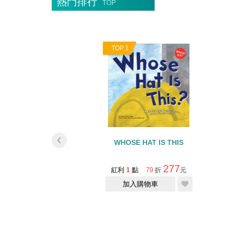
熱門排行
TOP
0
TOP 1
MA LLAMA RED
WHOSE HAT IS THIS
AMA/硬頁書/八月底到
貨
268
277
1
點
85
折
元
紅利
1
點
79
折
元
缺貨中
加入購物車