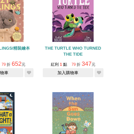
ELINGS/精裝繪本
THE TURTLE WHO TURNED
THE TIDE
652
347
79
折
元
紅利
1
點
79
折
元
物車
加入購物車