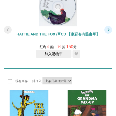
HATTIE AND THE FOX /單CD 【廖彩杏有聲書單】
FIV
150
紅利
0
點
79
折
元
加入購物車
現有庫存
排序依