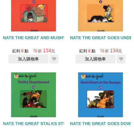
NATE THE GREAT AND MUSHY VALENT/單CD
NATE THE GREAT GOES UND
134
134
紅利
0
點
79
折
元
紅利
0
點
79
折
元
加入購物車
加入購物車
NATE THE GREAT STALKS STUPIDWEEDS/單CD
NATE THE GREAT GOES DOWN