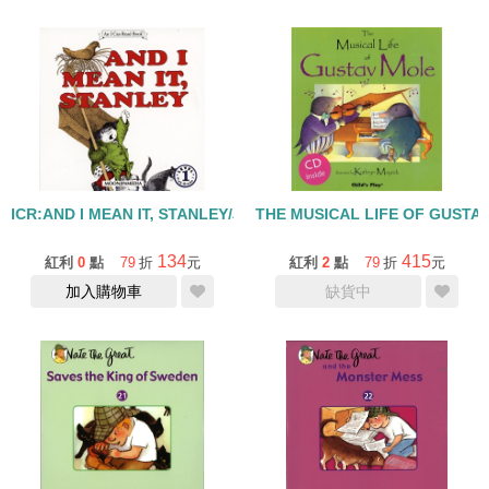
ICR:AND I MEAN IT, STANLEY/單CD
THE MUSICAL LIFE OF GUSTA
134
415
紅利
0
點
79
折
元
紅利
2
點
79
折
元
加入購物車
缺貨中