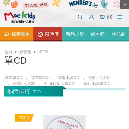
(
0
)
暢銷書單
限時價
新品上架
繪本館
幼兒館
首頁
影音館
單CD
單CD
繪本單CD
讀本單CD
得獎小說CD
電影小說CD
推薦小說CD
Roald Dahl 單CD
系列小說單CD
熱門排行
TOP
TOP 1
T