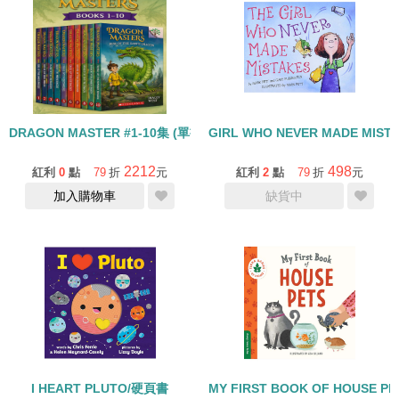
DRAGON MASTER #1-10集 (單書)
GIRL WHO NEVER MADE MIST
2212
498
紅利
0
點
79
折
元
紅利
2
點
79
折
元
加入購物車
缺貨中
I HEART PLUTO/硬頁書
MY FIRST BOOK OF HOUSE P