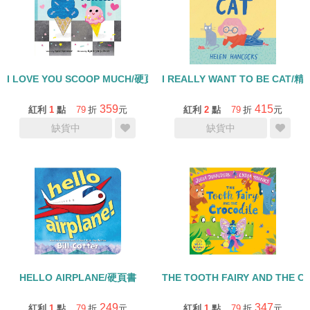
I LOVE YOU SCOOP MUCH/硬頁書
I REALLY WANT TO BE CAT/精
359
415
紅利
1
點
79
折
元
紅利
2
點
79
折
元
缺貨中
缺貨中
HELLO AIRPLANE/硬頁書
THE TOOTH FAIRY AND THE C
249
347
紅利
1
點
79
折
元
紅利
1
點
79
折
元