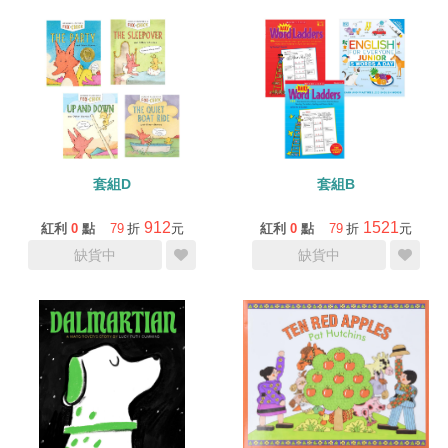
套組D
套組B
912
1521
紅利
0
點
79
折
元
紅利
0
點
79
折
元
缺貨中
缺貨中