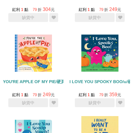
304
249
紅利
1
點
79
折
元
紅利
1
點
79
折
元
缺貨中
缺貨中
YOU'RE APPLE OF MY PIE/硬頁書
I LOVE YOU SPOOKY BOO/u/
249
359
紅利
1
點
79
折
元
紅利
1
點
79
折
元
缺貨中
缺貨中