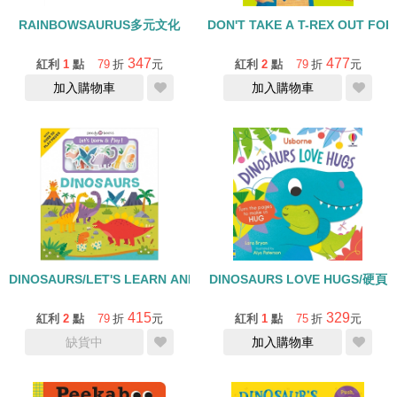
RAINBOWSAURUS多元文化
DON'T TAKE A T-REX OUT 
347
477
紅利
1
點
79
折
元
紅利
2
點
79
折
元
加入購物車
加入購物車
DINOSAURS/LET'S LEARN AND PLAY/硬頁拼圖書
DINOSAURS LOVE HUGS/硬頁
415
329
紅利
2
點
79
折
元
紅利
1
點
75
折
元
缺貨中
加入購物車