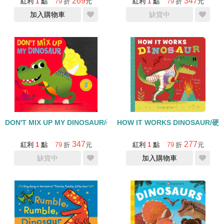
269
347
紅利
1
點
79
折
元
紅利
1
點
79
折
元
加入購物車
缺貨中
DON'T MIX UP MY DINOSAUR/硬頁
HOW IT WORKS DINOSAUR/硬
347
277
紅利
1
點
79
折
元
紅利
1
點
79
折
元
缺貨中
加入購物車