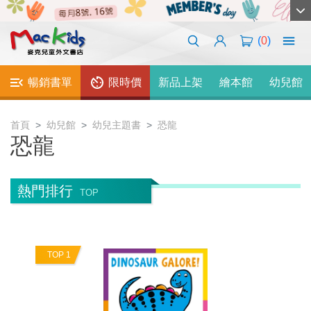
(
0
)
暢銷書單
限時價
新品上架
繪本館
幼兒館
首頁
幼兒館
幼兒主題書
恐龍
恐龍
熱門排行
TOP
TOP 1
T