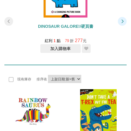
DINOSAUR GALORE!/硬頁書
V
277
紅利
1
點
79
折
元
加入購物車
現有庫存
排序依