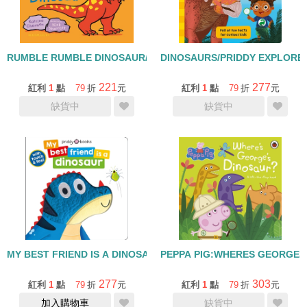
RUMBLE RUMBLE DINOSAUR/硬頁書
DINOSAURS/PRIDDY EXPLOR
221
277
紅利
1
點
79
折
元
紅利
1
點
79
折
元
缺貨中
缺貨中
MY BEST FRIEND IS A DINOSAUR/硬頁觸摸書
PEPPA PIG:WHERES GEORG
277
303
紅利
1
點
79
折
元
紅利
1
點
79
折
元
加入購物車
缺貨中