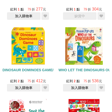
277
304
紅利
1
點
79
折
元
紅利
1
點
79
折
元
加入購物車
缺貨中
DINOSAUR DOMINOES GAME/桌遊
WHO LET THE DIN
412
536
紅利
2
點
75
折
元
紅利
2
點
75
折
元
加入購物車
加入購物車