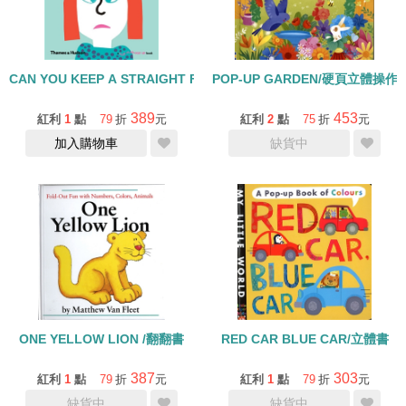
CAN YOU KEEP A STRAIGHT FACE /操作書
POP-UP GARDEN/硬頁立體操作書
389
453
紅利
1
點
79
折
元
紅利
2
點
75
折
元
加入購物車
缺貨中
ONE YELLOW LION /翻翻書
RED CAR BLUE CAR/立體書
387
303
紅利
1
點
79
折
元
紅利
1
點
79
折
元
缺貨中
缺貨中