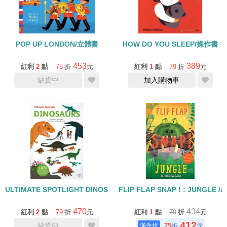
POP UP LONDON/立體書
HOW DO YOU SLEEP/操作書
453
389
紅利
2
點
75
折
元
紅利
1
點
79
折
元
缺貨中
加入購物車
ULTIMATE SPOTLIGHT DINOSAURS /翻翻書
FLIP FLAP SNAP ! : JUNGLE /a
470
434
紅利
2
點
79
折
元
紅利
1
點
79
折
元
412
缺貨中
75
折
元