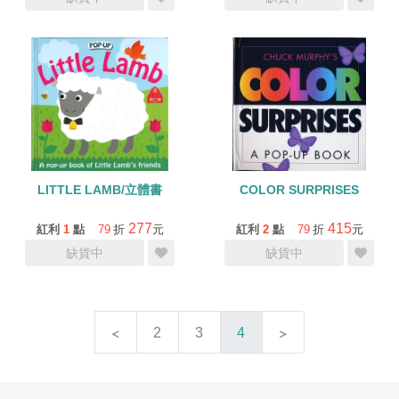
LITTLE LAMB/立體書
COLOR SURPRISES
277
415
紅利
1
點
79
折
元
紅利
2
點
79
折
元
缺貨中
缺貨中
2
3
4