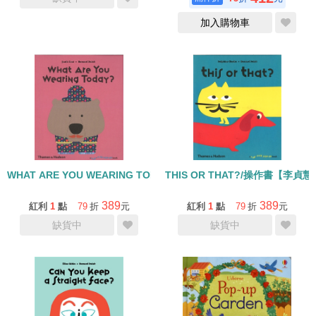
加入購物車
WHAT ARE YOU WEARING TODAY?/操作書
THIS OR THAT?/操作書【李貞
389
389
紅利
1
點
79
折
元
紅利
1
點
79
折
元
缺貨中
缺貨中