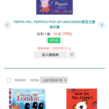
PEPPA PIG: PEPPA'S POP-UP UNICORNS/硬頁立體
WH
操作書
299
紅利
1
點
68
折
元
限時特惠：2026-08-31 止
加入購物車
現有庫存
排序依