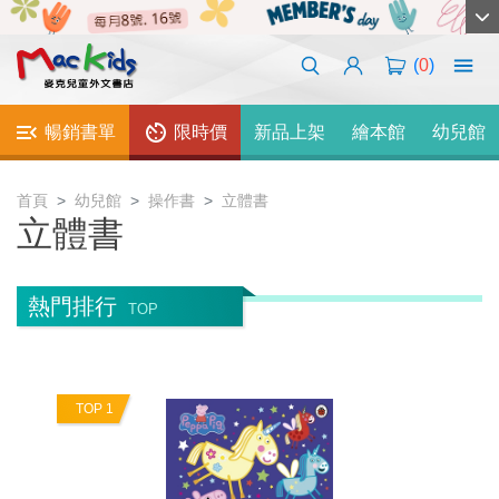
(
0
)
暢銷書單
限時價
新品上架
繪本館
幼兒館
首頁
幼兒館
操作書
立體書
立體書
熱門排行
TOP
TOP 1
T