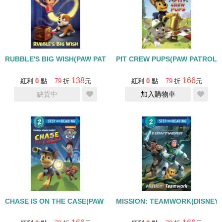
RUBBLE'S BIG WISH(PAW PATROL)/STEP INTO READING LEVEL 
PIT CREW PUPS(PAW PATROL)/
138
166
紅利
0
點
79
折
元
紅利
0
點
79
折
元
缺貨中
加入購物車
CHASE IS ON THE CASE(PAW PATROL)/STEP INTO READING LE
MISSION: TEAMWORK(DISNEY/P