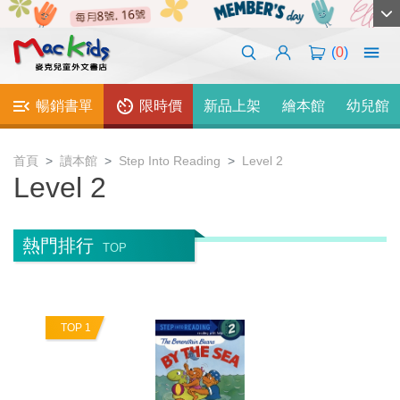
(
0
)
暢銷書單
限時價
新品上架
繪本館
幼兒館
首頁
讀本館
Step Into Reading
Level 2
Level 2
熱門排行
TOP
TOP 1
T