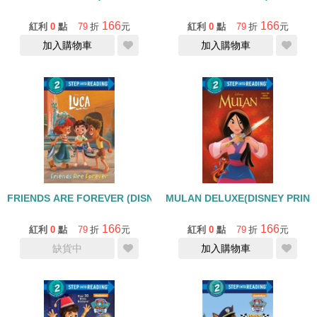
166
166
紅利
0
點
79
折
元
紅利
0
點
79
折
元
加入購物車
加入購物車
FRIENDS ARE FOREVER (DISNEY/PIXAR LUCA)/STEP INTO READ
MULAN DELUXE(DISNEY PRINC
166
166
紅利
0
點
79
折
元
紅利
0
點
79
折
元
缺貨中
加入購物車