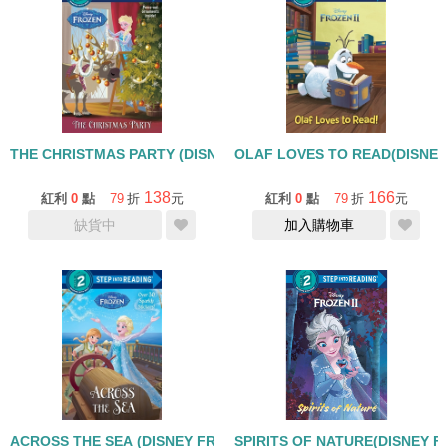
THE CHRISTMAS PARTY (DISNEY FROZEN)/STEP INTO REA
OLAF LOVES TO READ(DISNEY 
138
166
紅利
0
點
79
折
元
紅利
0
點
79
折
元
缺貨中
加入購物車
ACROSS THE SEA (DISNEY FROZEN)/STEP INTO READING LEVE
SPIRITS OF NATURE(DISNEY F