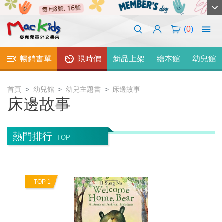
(
0
)
暢銷書單
限時價
新品上架
繪本館
幼兒館
首頁
幼兒館
幼兒主題書
床邊故事
床邊故事
熱門排行
TOP
TOP 1
T