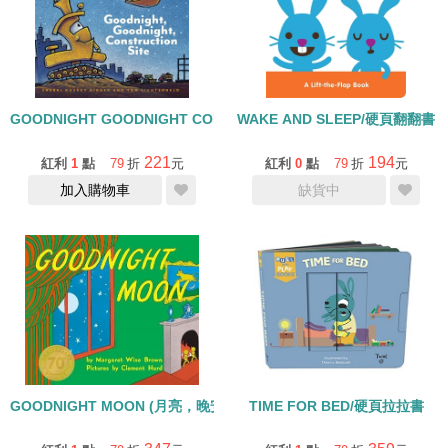
GOODNIGHT GOODNIGHT CONSTRUCTION SITE/硬頁書
WAKE AND SLEEP/硬頁翻翻書
221
194
紅利
1
點
79
折
元
紅利
0
點
79
折
元
加入購物車
缺貨中
GOODNIGHT MOON (月亮，晚安) /硬頁書(70周年版)【92】
TIME FOR BED/硬頁拉拉書