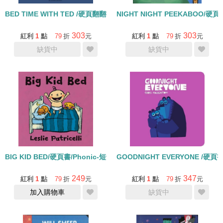
BED TIME WITH TED /硬頁翻翻書
NIGHT NIGHT PEEKABOO/硬
303
303
紅利
1
點
79
折
元
紅利
1
點
79
折
元
缺貨中
缺貨中
BIG KID BED/硬頁書/Phonic-短母音e
GOODNIGHT EVERYONE /硬頁
249
347
紅利
1
點
79
折
元
紅利
1
點
79
折
元
加入購物車
缺貨中