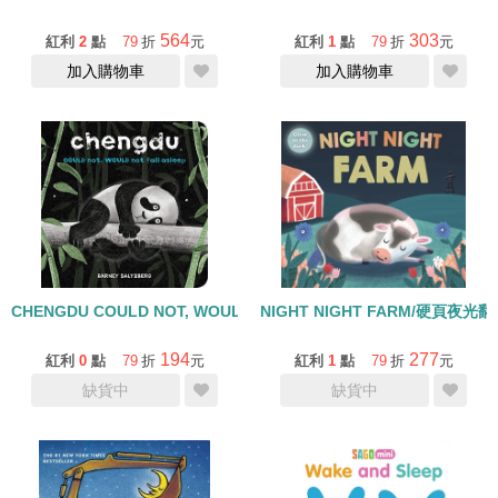
564
303
紅利
2
點
79
折
元
紅利
1
點
79
折
元
加入購物車
加入購物車
CHENGDU COULD NOT, WOULD NOT FALL ASLEEP /硬頁書
NIGHT NIGHT FARM/硬頁夜光
194
277
紅利
0
點
79
折
元
紅利
1
點
79
折
元
缺貨中
缺貨中