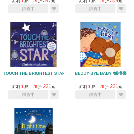
347
359
紅利
1
點
79
折
元
紅利
1
點
79
折
元
缺貨中
缺貨中
TOUCH THE BRIGHTEST STAR/硬頁
BEDDY-BYE BABY /觸摸書
221
221
紅利
1
點
79
折
元
紅利
1
點
79
折
元
缺貨中
缺貨中