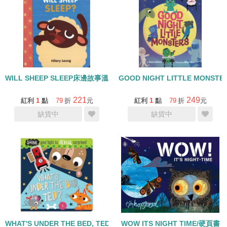
WILL SHEEP SLEEP床邊故事溫馨幽默幼兒啟蒙紙板書
GOOD NIGHT LITTLE MONST
221
249
紅利
1
點
79
折
元
紅利
1
點
79
折
元
缺貨中
缺貨中
WHAT'S UNDER THE BED, TED? /精裝+小手電筒/Phonic-短母音e
WOW ITS NIGHT TIME/硬頁書