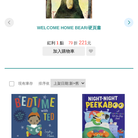
WELCOME HOME BEAR/硬頁書
221
紅利
1
點
79
折
元
加入購物車
現有庫存
排序依