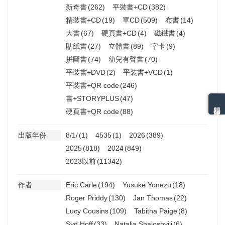
新奇書
(262)
平裝書+CD
(382)
精裝書+CD
(19)
單CD
(509)
布書
(14)
大書
(67)
硬頁書+CD
(4)
磁鐵書
(4)
貼紙書
(27)
立體書
(89)
字卡
(9)
拼圖書
(74)
幼兒有聲書
(70)
平裝書+DVD
(2)
平裝書+VCD
(1)
平裝書+QR code
(246)
書+STORYPLUS
(47)
熱門分類排名
硬頁書+QR code
(88)
出版年份
8/1/
(1)
4535
(1)
2026
(389)
2025
(818)
2024
(849)
2023以前
(11342)
作者
Eric Carle
(194)
Yusuke Yonezu
(18)
Roger Priddy
(130)
Jan Thomas
(22)
Lucy Cousins
(109)
Tabitha Paige
(8)
Syd Hoff
(33)
Natalia Shaloshvili
(6)