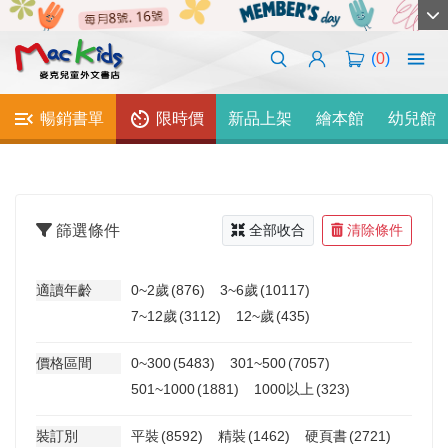
(
0
)
暢銷書單
限時價
新品上架
繪本館
幼兒館
篩選條件
全部收合
清除條件
適讀年齡
0~2歲
(876)
3~6歲
(10117)
7~12歲
(3112)
12~歲
(435)
價格區間
0~300
(5483)
301~500
(7057)
501~1000
(1881)
1000以上
(323)
裝訂別
平裝
(8592)
精裝
(1462)
硬頁書
(2721)