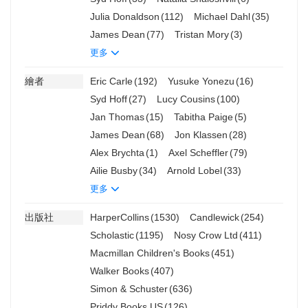
Julia Donaldson
(112)
Michael Dahl
(35)
James Dean
(77)
Tristan Mory
(3)
更多
繪者
Eric Carle
(192)
Yusuke Yonezu
(16)
Syd Hoff
(27)
Lucy Cousins
(100)
Jan Thomas
(15)
Tabitha Paige
(5)
James Dean
(68)
Jon Klassen
(28)
Alex Brychta
(1)
Axel Scheffler
(79)
Ailie Busby
(34)
Arnold Lobel
(33)
更多
出版社
HarperCollins
(1530)
Candlewick
(254)
Scholastic
(1195)
Nosy Crow Ltd
(411)
Macmillan Children's Books
(451)
Walker Books
(407)
Simon & Schuster
(636)
Priddy Books US
(126)