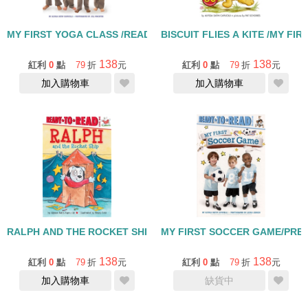
MY FIRST YOGA CLASS /READ TO READ LEVEL1
BISCUIT FLIES A KITE /MY FI
138
138
紅利
0
點
79
折
元
紅利
0
點
79
折
元
加入購物車
加入購物車
RALPH AND THE ROCKET SHIP/L1
MY FIRST SOCCER GAME/PRE-
138
138
紅利
0
點
79
折
元
紅利
0
點
79
折
元
加入購物車
缺貨中