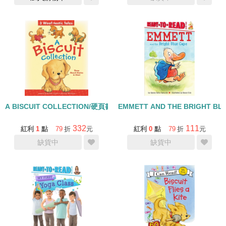
A BISCUIT COLLECTION/硬頁書
EMMETT AND THE BRIGHT BLU
332
111
紅利
1
點
79
折
元
紅利
0
點
79
折
元
缺貨中
缺貨中