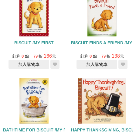
BISCUIT /MY FIRST
BISCUIT FINDS A FRIEND /MY 
166
138
紅利
0
點
79
折
元
紅利
0
點
79
折
元
加入購物車
加入購物車
BATHTIME FOR BISCUIT /MY FIRST
HAPPY THANKSGIVING, BISCUI