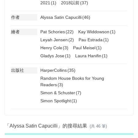
2021
(1)
2018以前
(37)
作者
Alyssa Satin Capucilli
(46)
繪者
Pat Schories
(22)
Kay Widdowson
(1)
Leyah Jensen
(2)
Pau Estrada
(1)
Henry Cole
(3)
Paul Meisel
(1)
Gladys Jose
(1)
Laura Hanifin
(1)
出版社
HarperCollins
(35)
Random House Books for Young
Readers
(3)
Simon & Schuster
(7)
Simon Spotlight
(1)
「Alyssa Satin Capucilli」的搜尋結果
(共 46 筆)