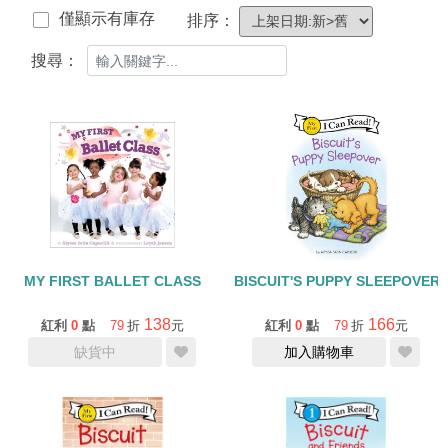
僅顯示有庫存
排序：
搜尋：
MY FIRST BALLET CLASS
BISCUIT'S PUPPY SLEEPOVER/
138
166
紅利
0
點
79
折
元
紅利
0
點
79
折
元
缺貨中
加入購物車