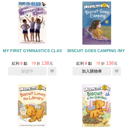
MY FIRST GYMNASTICS CLASS/PRE-L1
BISCUIT GOES CAMPING /MY F
138
138
紅利
0
點
79
折
元
紅利
0
點
79
折
元
缺貨中
加入購物車