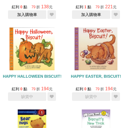
138
221
紅利
0
點
79
折
元
紅利
1
點
79
折
元
加入購物車
加入購物車
HAPPY HALLOWEEN BISCUIT!/翻翻書
HAPPY EASTER, BISCUIT!
194
194
紅利
0
點
79
折
元
紅利
0
點
79
折
元
缺貨中
缺貨中