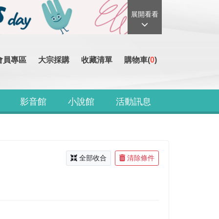
展開看看
會員專區
大宗採購
收藏清單
購物車(
0
)
影音館
小說館
活動訊息
全部收合
清除條件