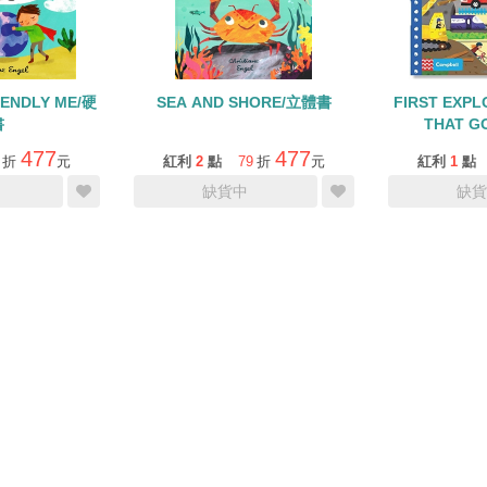
IENDLY ME/硬
SEA AND SHORE/立體書
FIRST EXPL
書
THAT 
477
477
折
元
紅利
2
點
79
折
元
紅利
1
點
缺貨中
缺貨