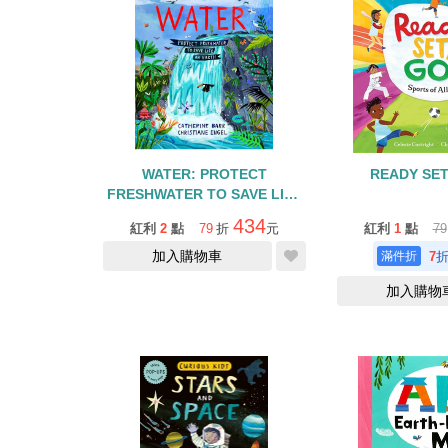
WATER: PROTECT
READY SE
FRESHWATER TO SAVE LIFE
ON EARTH
434
紅利
2
點
79
折
元
紅利
1
點
79
加入購物車
7
加入購物