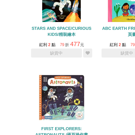
STARS AND SPACE/CURIOUS
ABC EARTH FR
KIDS/精裝繪本
頁
477
紅利
2
點
79
折
元
紅利
2
點
79
缺貨中
缺貨中
FIRST EXPLORERS:
ASTRONAUTS /硬頁操作書