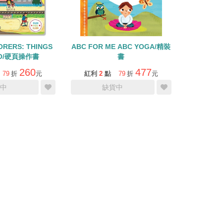
ORERS: THINGS
ABC FOR ME ABC YOGA/精裝
GO/硬頁操作書
書
260
477
79
折
元
紅利
2
點
79
折
元
中
缺貨中