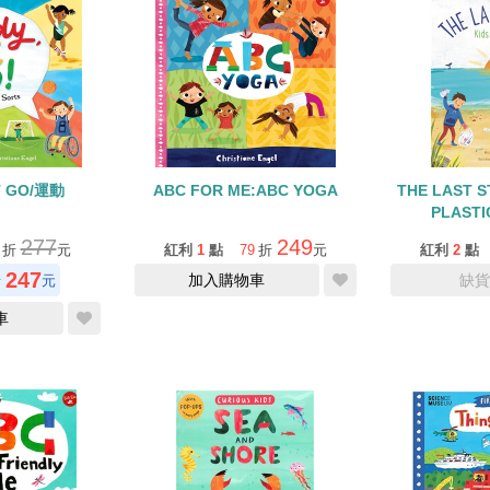
T GO/運動
ABC FOR ME:ABC YOGA
THE LAST S
PLAST
277
249
折
元
紅利
1
點
79
折
元
紅利
2
點
247
加入購物車
缺貨
折
元
車