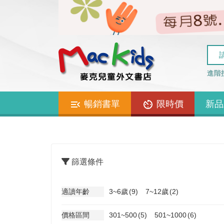
進階
暢銷書單
限時價
新品
篩選條件
適讀年齡
3~6歲
(9)
7~12歲
(2)
價格區間
301~500
(5)
501~1000
(6)