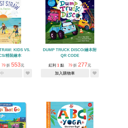
TRAW: KIDS VS.
DUMP TRUCK DISCO/繪本附
ICS/精裝繪本
QR CODE
553
277
79
折
元
紅利
1
點
79
折
元
中
加入購物車