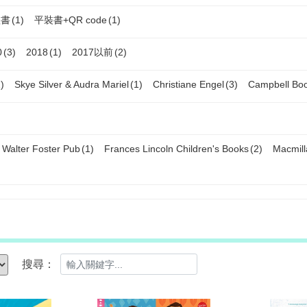
體書
(1)
平裝書+QR code
(1)
0
(3)
2018
(1)
2017以前
(2)
)
Skye Silver & Audra Mariel
(1)
Christiane Engel
(3)
Campbell Bo
Walter Foster Pub
(1)
Frances Lincoln Children's Books
(2)
Macmill
搜尋：