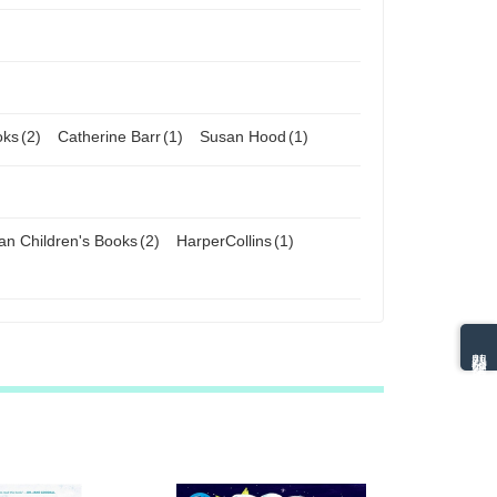
oks
(2)
Catherine Barr
(1)
Susan Hood
(1)
an Children's Books
(2)
HarperCollins
(1)
熱門分類排名