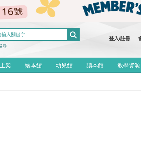
登入/註冊
搜尋
上架
繪本館
幼兒館
讀本館
教學資源