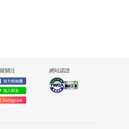
蹤關注
網站認證