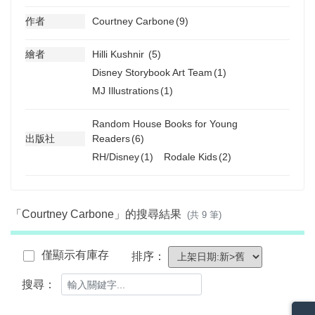
作者
Courtney Carbone
(9)
繪者
Hilli Kushnir
(5)
Disney Storybook Art Team
(1)
MJ Illustrations
(1)
Random House Books for Young
出版社
Readers
(6)
RH/Disney
(1)
Rodale Kids
(2)
「Courtney Carbone」的搜尋結果
(共 9 筆)
僅顯示有庫存
排序：
搜尋：