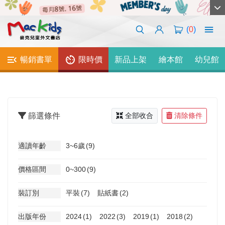
(
0
)
暢銷書單
限時價
新品上架
繪本館
幼兒館
篩選條件
全部收合
清除條件
適讀年齡
3~6歲
(9)
價格區間
0~300
(9)
裝訂別
平裝
(7)
貼紙書
(2)
出版年份
2024
(1)
2022
(3)
2019
(1)
2018
(2)