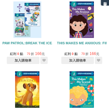
熱門分類排名
PAW PATROL:BREAK THE ICE/EVEREST SAVES THE DAY/STEP I
THIS MAKES ME ANXIOUS: FIR
166
166
紅利
0
點
79
折
元
紅利
0
點
79
折
元
加入購物車
加入購物車