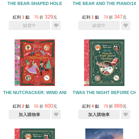
THE BEAR-SHAPED HOLE
THE BEAR AND THE PIANO/10
329
347
紅利
1
點
75
折
元
紅利
1
點
79
折
元
缺貨中
缺貨中
THE NUTCRACKER: WIND AND PLAY/音樂發條書
TWAS THE NIGHT BEFORE C
600
869
紅利
2
點
55
折
元
紅利
4
點
79
折
元
加入購物車
加入購物車