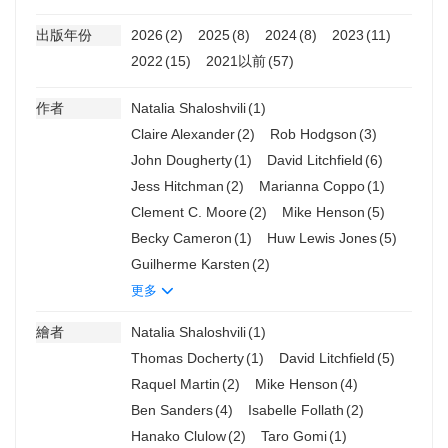
出版年份
2026
(2)
2025
(8)
2024
(8)
2023
(11)
2022
(15)
2021以前
(57)
作者
Natalia Shaloshvili
(1)
Claire Alexander
(2)
Rob Hodgson
(3)
John Dougherty
(1)
David Litchfield
(6)
Jess Hitchman
(2)
Marianna Coppo
(1)
Clement C. Moore
(2)
Mike Henson
(5)
Becky Cameron
(1)
Huw Lewis Jones
(5)
Guilherme Karsten
(2)
更多
繪者
Natalia Shaloshvili
(1)
Thomas Docherty
(1)
David Litchfield
(5)
Raquel Martin
(2)
Mike Henson
(4)
Ben Sanders
(4)
Isabelle Follath
(2)
Hanako Clulow
(2)
Taro Gomi
(1)