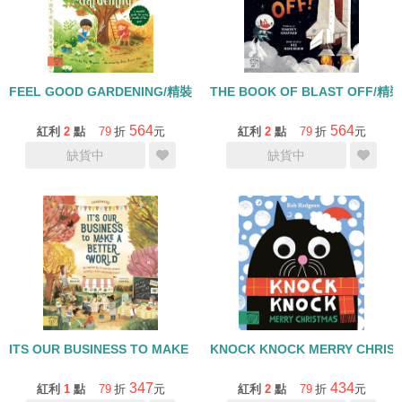
FEEL GOOD GARDENING/精裝繪本
THE BOOK OF BLAST OFF/
564
564
紅利
2
點
79
折
元
紅利
2
點
79
折
元
缺貨中
缺貨中
ITS OUR BUSINESS TO MAKE A BETTER WORLD
KNOCK KNOCK MERRY CHRI
347
434
紅利
1
點
79
折
元
紅利
2
點
79
折
元