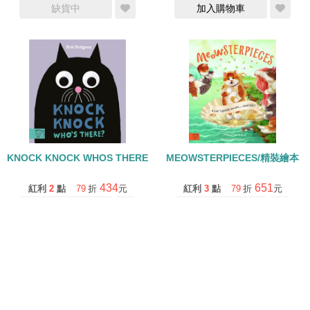
缺貨中
加入購物車
KNOCK KNOCK WHOS THERE/硬頁書
MEOWSTERPIECES/精裝繪本
434
651
紅利
2
點
79
折
元
紅利
3
點
79
折
元
加入購物車
缺貨中