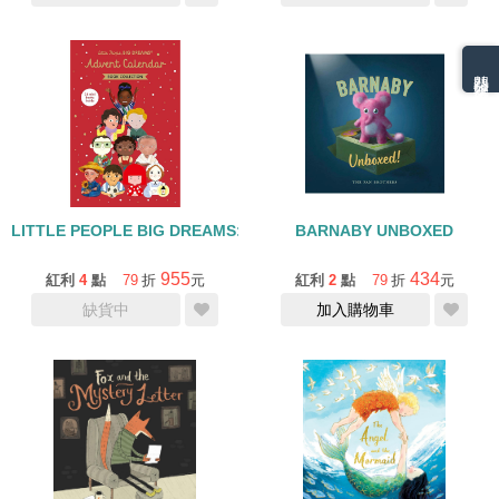
熱門分類排名
LITTLE PEOPLE BIG DREAMS: ADVENT CALENDAR BOOK COL
BARNABY UNBOXED
955
434
紅利
4
點
79
折
元
紅利
2
點
79
折
元
缺貨中
加入購物車