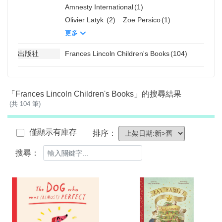
Amnesty International
(1)
Olivier Latyk
(2)
Zoe Persico
(1)
更多
出版社
Frances Lincoln Children's Books
(104)
「Frances Lincoln Children's Books」的搜尋結果
(共 104 筆)
僅顯示有庫存
排序：
搜尋：