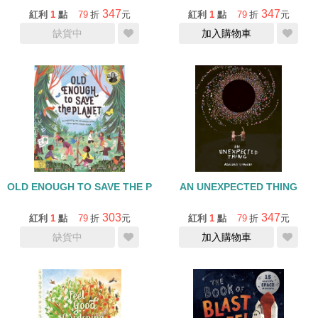
347
347
紅利
1
點
79
折
元
紅利
1
點
79
折
元
缺貨中
加入購物車
OLD ENOUGH TO SAVE THE PLANET
AN UNEXPECTED THING
303
347
紅利
1
點
79
折
元
紅利
1
點
79
折
元
缺貨中
加入購物車