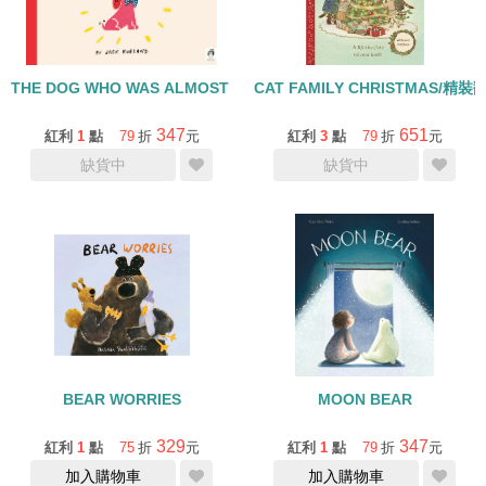
THE DOG WHO WAS ALMOST PERFECT
CAT FAMILY CHRISTMAS/精
347
651
紅利
1
點
79
折
元
紅利
3
點
79
折
元
缺貨中
缺貨中
BEAR WORRIES
MOON BEAR
329
347
紅利
1
點
75
折
元
紅利
1
點
79
折
元
加入購物車
加入購物車