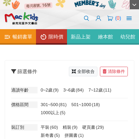
(
0
)
暢銷書單
限時價
新品上架
繪本館
幼兒館
篩選條件
全部收合
清除條件
適讀年齡
0~2歲
(9)
3~6歲
(84)
7~12歲
(11)
價格區間
301~500
(81)
501~1000
(18)
1000以上
(5)
裝訂別
平裝
(60)
精裝
(9)
硬頁書
(29)
新奇書
(5)
拼圖書
(1)