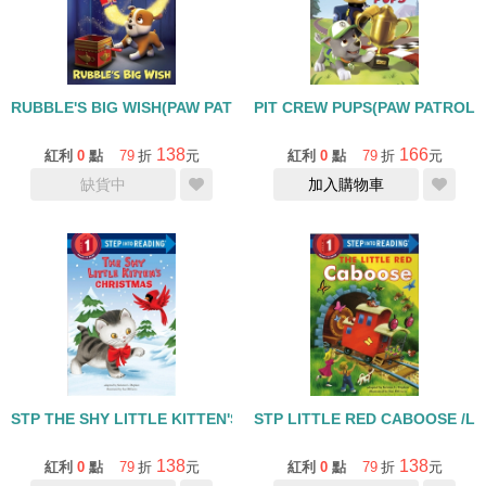
RUBBLE'S BIG WISH(PAW PATROL)/STEP INTO READING LEVEL 
PIT CREW PUPS(PAW PATROL)/
138
166
紅利
0
點
79
折
元
紅利
0
點
79
折
元
缺貨中
加入購物車
STP THE SHY LITTLE KITTEN'S CHRISTMAS /L1
STP LITTLE RED CABOOSE /L1
138
138
紅利
0
點
79
折
元
紅利
0
點
79
折
元