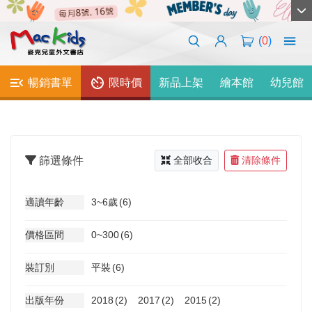
(
0
)
暢銷書單
限時價
新品上架
繪本館
幼兒館
篩選條件
全部收合
清除條件
適讀年齡
3~6歲
(6)
價格區間
0~300
(6)
裝訂別
平裝
(6)
出版年份
2018
(2)
2017
(2)
2015
(2)