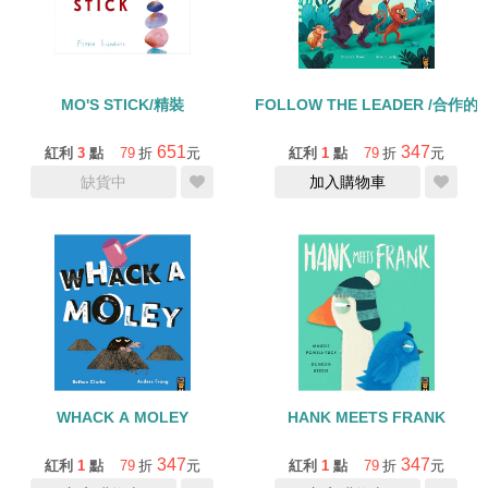
MO'S STICK/精裝
FOLLOW THE LEADER /合作
651
347
紅利
3
點
79
折
元
紅利
1
點
79
折
元
缺貨中
加入購物車
WHACK A MOLEY
HANK MEETS FRANK
347
347
紅利
1
點
79
折
元
紅利
1
點
79
折
元