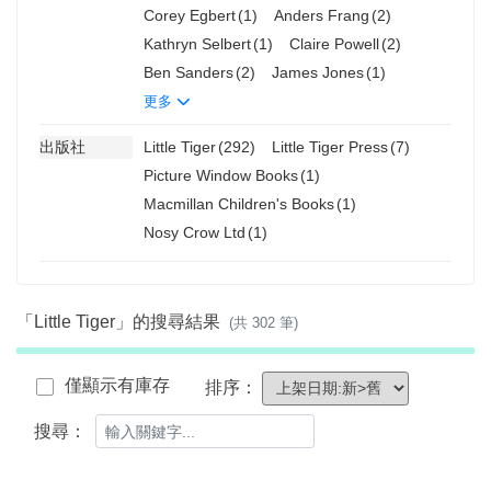
Corey Egbert
(1)
Anders Frang
(2)
Kathryn Selbert
(1)
Claire Powell
(2)
Ben Sanders
(2)
James Jones
(1)
更多
出版社
Little Tiger
(292)
Little Tiger Press
(7)
Picture Window Books
(1)
Macmillan Children's Books
(1)
Nosy Crow Ltd
(1)
「Little Tiger」的搜尋結果
(共 302 筆)
僅顯示有庫存
排序：
搜尋：