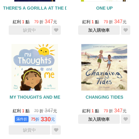
THERE'S A GORILLA AT THE DOOR!
ONE UP
347
347
紅利
1
點
79
折
元
紅利
1
點
79
折
元
缺貨中
加入購物車
MY THOUGHTS AND ME
CHANGING TIDES
347
347
紅利
1
點
79
折
元
紅利
1
點
79
折
元
330
加入購物車
75
折
元
缺貨中