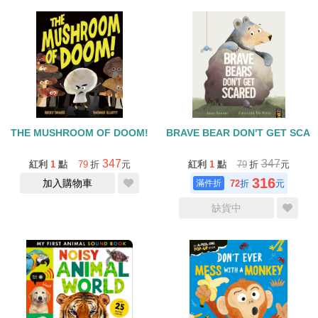
THE MUSHROOM OF DOOM!
BRAVE BEAR DON'T GET SCA
347
347
紅利
1
點
79
折
元
紅利
1
點
79
折
元
316
加入購物車
72
折
元
缺貨中