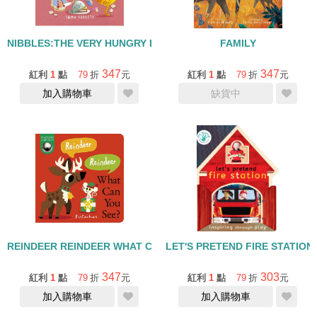
NIBBLES:THE VERY HUNGRY BOOK MONSTER
FAMILY
347
347
紅利
1
點
79
折
元
紅利
1
點
79
折
元
加入購物車
缺貨中
REINDEER REINDEER WHAT CAN YOU SEE/硬頁翻翻書
LET'S PRETEND FIRE STATI
347
303
紅利
1
點
79
折
元
紅利
1
點
79
折
元
加入購物車
加入購物車