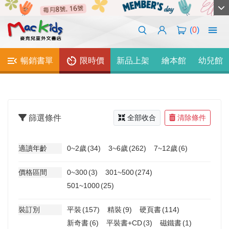
(
0
)
暢銷書單
限時價
新品上架
繪本館
幼兒館
篩選條件
全部收合
清除條件
適讀年齡
0~2歲
(34)
3~6歲
(262)
7~12歲
(6)
價格區間
0~300
(3)
301~500
(274)
501~1000
(25)
裝訂別
平裝
(157)
精裝
(9)
硬頁書
(114)
新奇書
(6)
平裝書+CD
(3)
磁鐵書
(1)