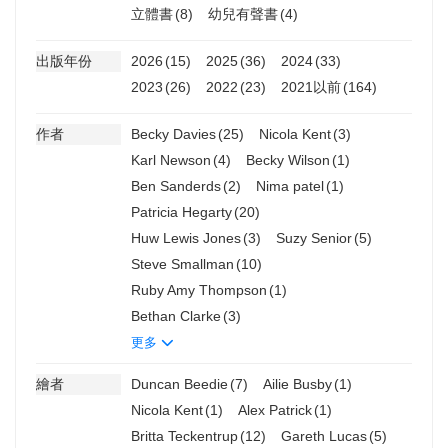
立體書
(8)
幼兒有聲書
(4)
出版年份
2026
(15)
2025
(36)
2024
(33)
2023
(26)
2022
(23)
2021以前
(164)
作者
Becky Davies
(25)
Nicola Kent
(3)
Karl Newson
(4)
Becky Wilson
(1)
Ben Sanderds
(2)
Nima patel
(1)
Patricia Hegarty
(20)
Huw Lewis Jones
(3)
Suzy Senior
(5)
Steve Smallman
(10)
Ruby Amy Thompson
(1)
Bethan Clarke
(3)
更多
繪者
Duncan Beedie
(7)
Ailie Busby
(1)
Nicola Kent
(1)
Alex Patrick
(1)
Britta Teckentrup
(12)
Gareth Lucas
(5)