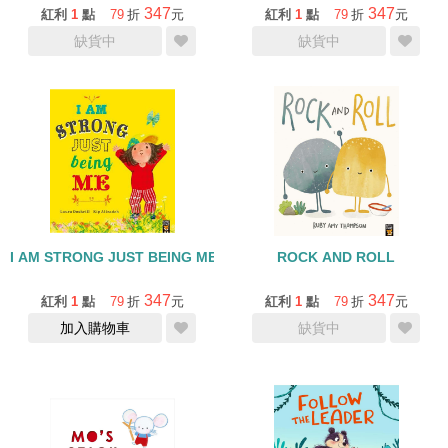
347
347
紅利
1
點
79
折
元
紅利
1
點
79
折
元
缺貨中
缺貨中
I AM STRONG JUST BEING ME
ROCK AND ROLL
347
347
紅利
1
點
79
折
元
紅利
1
點
79
折
元
加入購物車
缺貨中