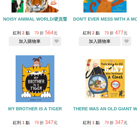
NOISY ANIMAL WORLD/硬頁聲音書
DON'T EVER MESS WITH A 
564
477
紅利
2
點
79
折
元
紅利
2
點
79
折
元
加入購物車
加入購物車
MY BROTHER IS A TIGER
THERE WAS AN OLD GIANT W
347
347
紅利
1
點
79
折
元
紅利
1
點
79
折
元
缺貨中
加入購物車