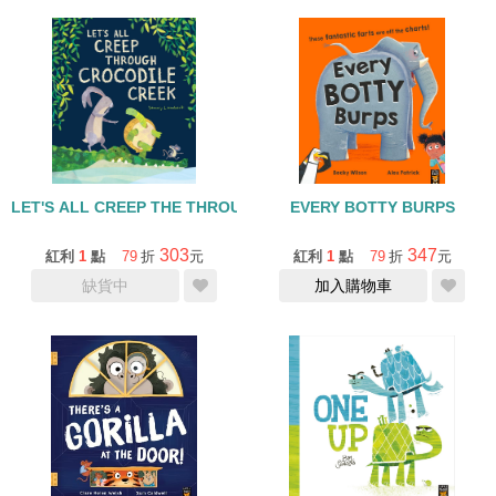
LET'S ALL CREEP THE THROUGH CROCODILE CREEK
EVERY BOTTY BURPS
303
347
紅利
1
點
79
折
元
紅利
1
點
79
折
元
缺貨中
加入購物車