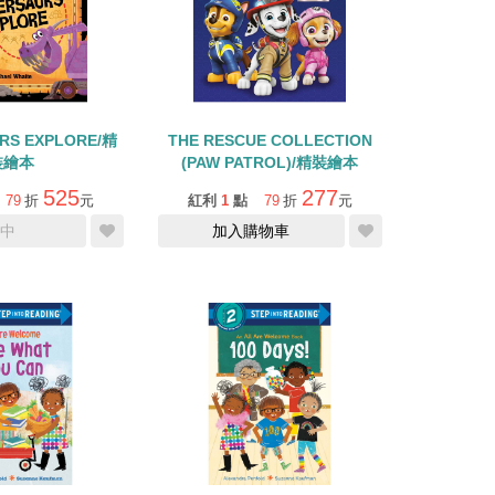
RS EXPLORE/精
THE RESCUE COLLECTION
裝繪本
(PAW PATROL)/精裝繪本
525
277
79
折
元
紅利
1
點
79
折
元
中
加入購物車