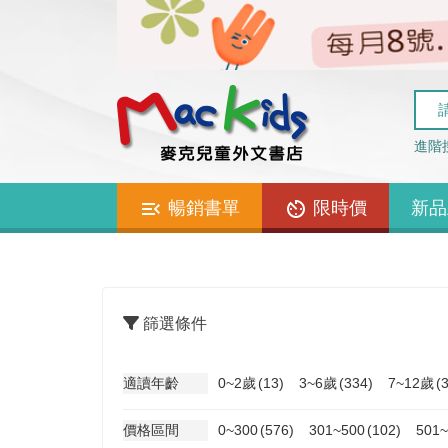
進階
暢銷書單
限時價
新品
篩選條件
適讀年齡
0~2歲
(13)
3~6歲
(334)
7~12歲
(
價格區間
0~300
(576)
301~500
(102)
501~