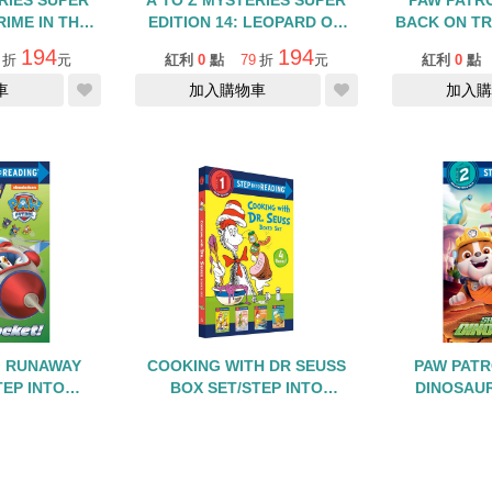
RIES SUPER
A TO Z MYSTERIES SUPER
PAW PATR
RIME IN THE
EDITION 14: LEOPARD ON
BACK ON TR
PT
THE LOOSE
READIN
194
194
折
元
紅利
0
點
79
折
元
紅利
0
點
車
加入購物車
加入購
: RUNAWAY
COOKING WITH DR SEUSS
PAW PATR
EP INTO
BOX SET/STEP INTO
DINOSAUR
LEVEL 2
READING/LEVEL 1/內含4冊
READIN
166
635
折
元
紅利
3
點
79
折
元
紅利
0
點
車
缺貨中
加入購