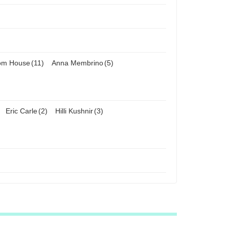
om House
(11)
Anna Membrino
(5)
Eric Carle
(2)
Hilli Kushnir
(3)