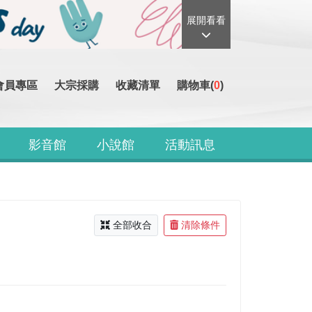
展開看看
會員專區
大宗採購
收藏清單
購物車(
0
)
影音館
小說館
活動訊息
全部收合
清除條件