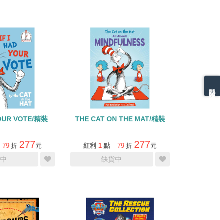
熱門分類排名
YOUR VOTE/精裝
THE CAT ON THE MAT/精裝
277
277
79
折
元
紅利
1
點
79
折
元
中
缺貨中