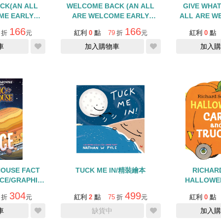
CK(AN ALL
WELCOME BACK (AN ALL
GIVE WHAT
ME EARLY
ARE WELCOME EARLY
ALL ARE W
TEP INTO
READER)/STEP INTO
READER)
166
166
折
元
紅利
0
點
79
折
元
紅利
0
點
R/L2
READER/L2
REA
車
加入購物車
加入購
HOUSE FACT
TUCK ME IN/精裝繪本
RICHAR
CE/GRAPHIC
HALLOWE
EL
TRUC
304
499
折
元
紅利
2
點
75
折
元
紅利
0
點
車
缺貨中
加入購