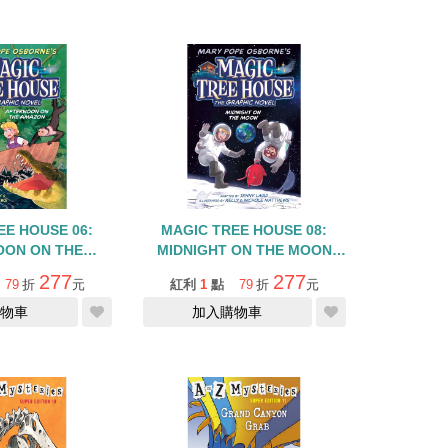
EE HOUSE 06:
MAGIC TREE HOUSE 08:
OON ON THE
MIDNIGHT ON THE MOON
RAPHIC NOVEL
/GRAPHIC NOVEL
277
277
79
折
元
紅利
1
點
79
折
元
物車
加入購物車