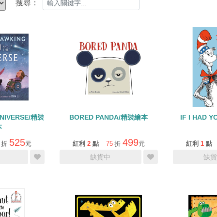
搜尋：
UNIVERSE/精裝
BORED PANDA/精裝繪本
IF I HAD 
本
525
499
折
元
紅利
2
點
75
折
元
紅利
1
點
缺貨中
缺貨