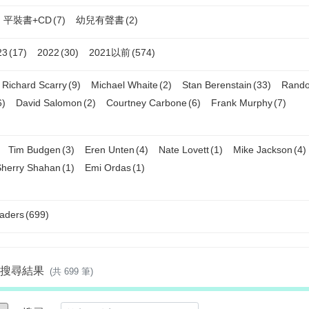
平裝書+CD
(7)
幼兒有聲書
(2)
23
(17)
2022
(30)
2021以前
(574)
Richard Scarry
(9)
Michael Whaite
(2)
Stan Berenstain
(33)
Rand
6)
David Salomon
(2)
Courtney Carbone
(6)
Frank Murphy
(7)
Tim Budgen
(3)
Eren Unten
(4)
Nate Lovett
(1)
Mike Jackson
(4)
Sherry Shahan
(1)
Emi Ordas
(1)
aders
(699)
s」的搜尋結果
(共 699 筆)