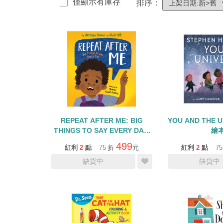
僅顯示有庫存
排序：
REPEAT AFTER ME: BIG
YOU AND THE 
THINGS TO SAY EVERY DAY/
繪
精裝繪本
499
紅利
2
點
75
折
元
紅利
2
點
75
缺貨中
缺貨中