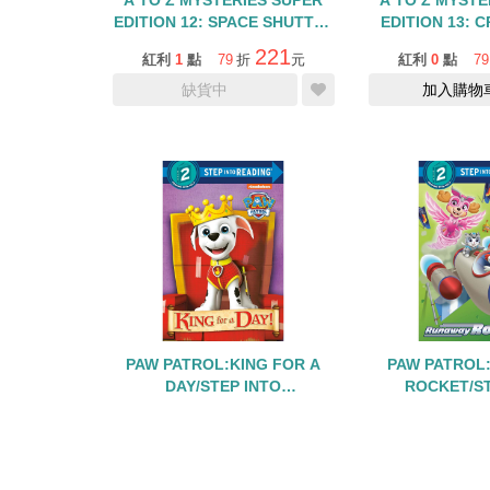
A TO Z MYSTERIES SUPER
A TO Z MYSTE
EDITION 12: SPACE SHUTTLE
EDITION 13: C
SCAM
CRY
221
紅利
1
點
79
折
元
紅利
0
點
79
缺貨中
加入購物
PAW PATROL:KING FOR A
PAW PATROL
DAY/STEP INTO
ROCKET/ST
READING/LEVEL 2
READING/
166
紅利
0
點
79
折
元
紅利
0
點
79
加入購物車
加入購物