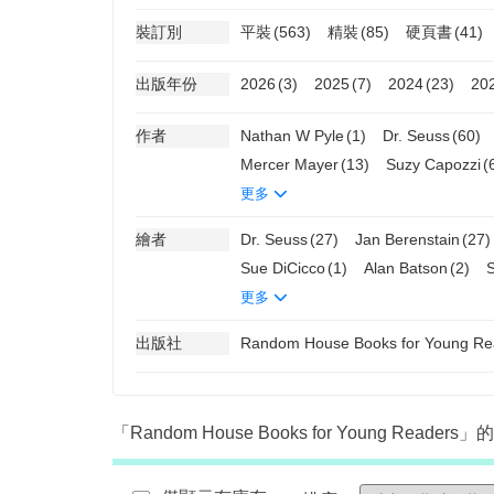
裝訂別
平裝
(563)
精裝
(85)
硬頁書
(41)
出版年份
2026
(3)
2025
(7)
2024
(23)
20
作者
Nathan W Pyle
(1)
Dr. Seuss
(60)
Mercer Mayer
(13)
Suzy Capozzi
(
更多
繪者
Dr. Seuss
(27)
Jan Berenstain
(27)
Sue DiCicco
(1)
Alan Batson
(2)
更多
出版社
Random House Books for Young Re
「Random House Books for Young Reader