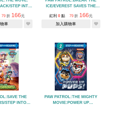
OL:THE MOVE:
PAW PATROL:BREAK THE
ACK/STEP INTO
ICE/EVEREST SAVES THE
G LEVEL 2
DAY/STEP INTO
166
166
79
折
元
紅利
0
點
79
折
元
READING/LEVEL 2
物車
加入購物車
OL:SAVE THE
PAW PATROL:THE MIGHTY
S/STEP INTO
MOVIE:POWER UP
G/LEVEL 2
PUPS!/STEP INTO
166
166
79
折
元
紅利
0
點
79
折
元
READING/LEVEL 2
物車
加入購物車