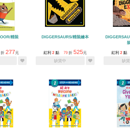
DOOR/精裝
DIGGERSAURS/精裝繪本
DIGGERSAU
277
525
折
元
紅利
2
點
79
折
元
紅利
2
點
缺貨中
缺貨