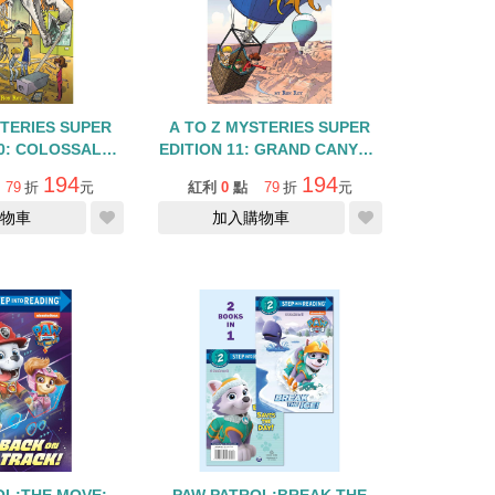
STERIES SUPER
A TO Z MYSTERIES SUPER
10: COLOSSAL
EDITION 11: GRAND CANYON
OSSIL
GRAB
194
194
79
折
元
紅利
0
點
79
折
元
物車
加入購物車