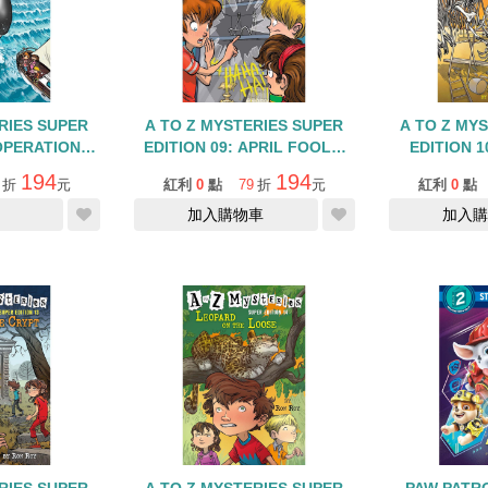
RIES SUPER
A TO Z MYSTERIES SUPER
A TO Z MY
 OPERATION
EDITION 09: APRIL FOOLS'
EDITION 
CA
FIASCO
F
194
194
折
元
紅利
0
點
79
折
元
紅利
0
點
加入購物車
加入購