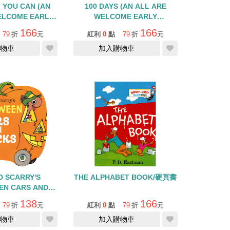
 YOU CAN (AN
100 DAYS (AN ALL ARE
ELCOME EARLY
WELCOME EARLY
/STEP INTO
READER)/STEP INTO
166
166
79
折
元
紅利
0
點
79
折
元
DER/L2
READER/L2
物車
加入購物車
D SCARRY'S
THE ALPHABET BOOK/硬頁書
EN CARS AND
KS/硬頁書
138
166
79
折
元
紅利
0
點
79
折
元
物車
加入購物車