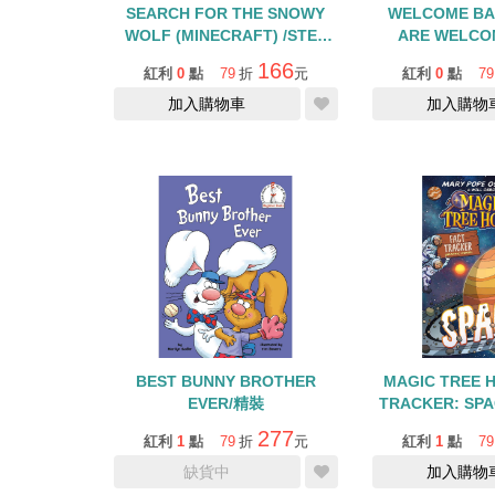
SEARCH FOR THE SNOWY
WELCOME BA
WOLF (MINECRAFT) /STEP
ARE WELCO
INTO READING/LEVEL 3
READER)/S
166
紅利
0
點
79
折
元
紅利
0
點
79
READE
加入購物車
加入購物
BEST BUNNY BROTHER
MAGIC TREE 
EVER/精裝
TRACKER: SPA
NOV
277
紅利
1
點
79
折
元
紅利
1
點
79
缺貨中
加入購物