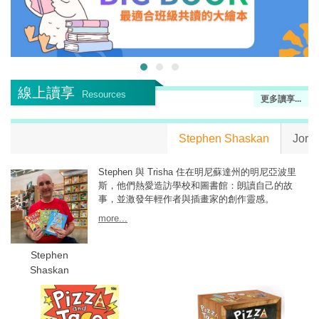
線上讀享
Resources
更多讀享...
Stephen Shaskan
Jory
Stephen 與 Trisha 住在明尼蘇達州的明尼亞波里
斯，他們熱愛造訪學校和圖書館：朗讀自己的故
事，並激發年輕作者與插畫家的創作靈感。
more...
Stephen
Shaskan