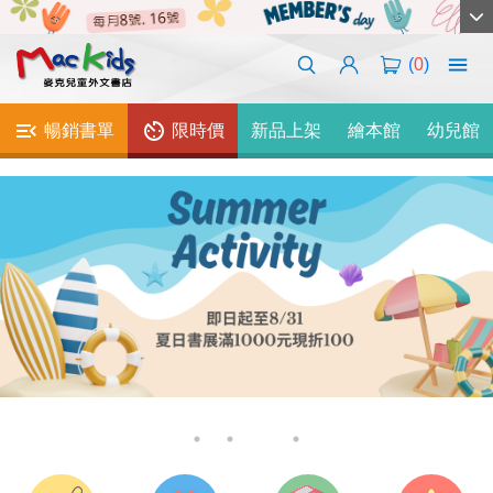
(
0
)
暢銷書單
限時價
新品上架
繪本館
幼兒館