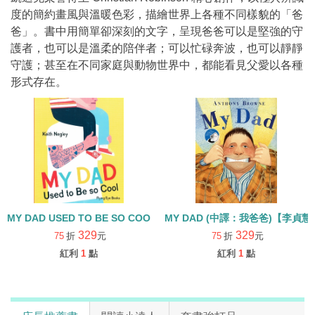
度的簡約畫風與溫暖色彩，描繪世界上各種不同樣貌的「爸
爸」。書中用簡單卻深刻的文字，呈現爸爸可以是堅強的守
護者，也可以是溫柔的陪伴者；可以忙碌奔波，也可以靜靜
守護；甚至在不同家庭與動物世界中，都能看見父愛以各種
形式存在。
MY DAD USED TO BE SO COOL
MY DAD (中譯：我爸爸)【李貞
329
329
75
折
元
75
折
元
紅利
1
點
紅利
1
點