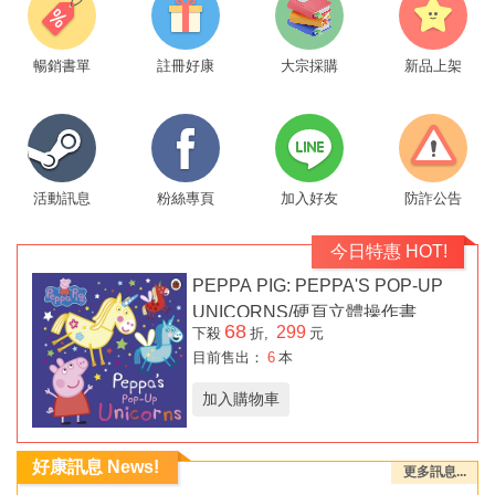
暢銷書單
註冊好康
大宗採購
新品上架
活動訊息
粉絲專頁
加入好友
防詐公告
今日特惠 HOT!
PEPPA PIG: PEPPA'S POP-UP
UNICORNS/硬頁立體操作書
68
299
下殺
折,
元
目前售出：
6
本
加入購物車
好康訊息 News!
更多訊息...