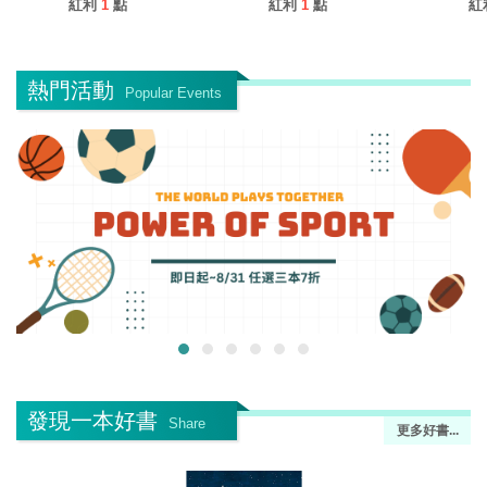
紅利
1
點
紅利
1
點
紅
熱門活動
Popular Events
發現一本好書
Share
更多好書...