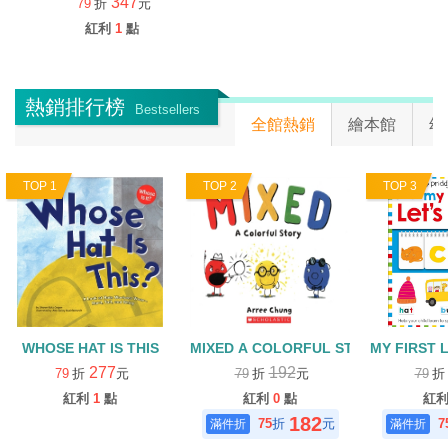
347
79
折
元
紅利
1
點
熱銷排行榜
Bestsellers
全館熱銷
繪本館
幼
TOP 1
TOP 2
TOP 3
WHOSE HAT IS THIS
MIXED A COLORFUL STORY
MY FIRST
277
192
79
折
元
79
折
元
79
紅利
1
點
紅利
0
點
紅
182
75
折
元
7