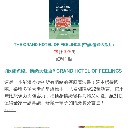
THE GRAND HOTEL OF FEELINGS (中譯:情緒大飯店)
329
75
折
元
紅利
1
點
#歡迎光臨。情緒大飯店# GRAND HOTEL OF FEELINGS
這是一本能溫柔擁抱所有情緒的療癒魔法書！這本橫掃國
際、榮獲多項大獎的星級繪本，已被翻譯成22種語言。它用
無比想像力與包容力，把抽象情緒變得具體又可愛。絕對是
值得全家一讀再讀、珍藏一輩子的情緒養分首選！
more...