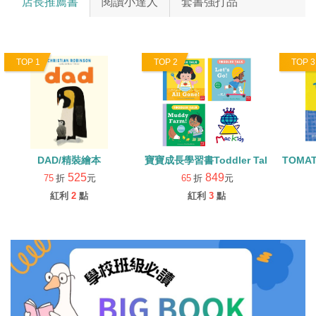
店長推薦書
閱讀小達人
套書強打品
TOP 1
TOP 2
TOP 3
DAD/精裝繪本
寶寶成長學習書Toddler Talk 系列3書(含Q
TOMA
525
849
75
折
元
65
折
元
紅利
2
點
紅利
3
點