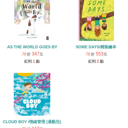
AS THE WORLD GOES BY
SOME DAYS/精裝繪本
347
553
79
折
元
79
折
元
紅利
1
點
紅利
2
點
CLOUD BOY /情緒管理 (過動兒)