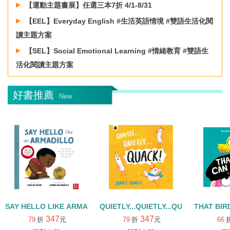
【運動主題書展】任選三本7折 4/1-8/31
【EEL】Everyday English #生活英語情境 #雙語生活化閱
讀主題方案
【SEL】Social Emotional Learning #情緒教育 #雙語生
活化閱讀主題方案
【樂齡活學】麥奶奶的樂齡書單/ 滿999再享95折
好書推薦
New
SAY HELLO LIKE ARMADILLO+QR CODE
QUIETLY...QUIETLY...QUACK
THAT BI
347
347
79
折
元
79
折
元
66