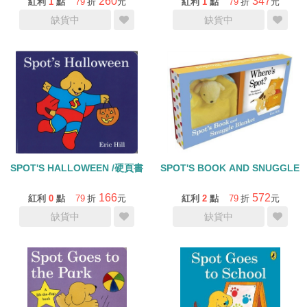
260
347
紅利
1
點
79
折
元
紅利
1
點
79
折
元
缺貨中
缺貨中
SPOT'S HALLOWEEN /硬頁書
SPOT'S BOOK AND SNUGGLE
166
572
紅利
0
點
79
折
元
紅利
2
點
79
折
元
缺貨中
缺貨中