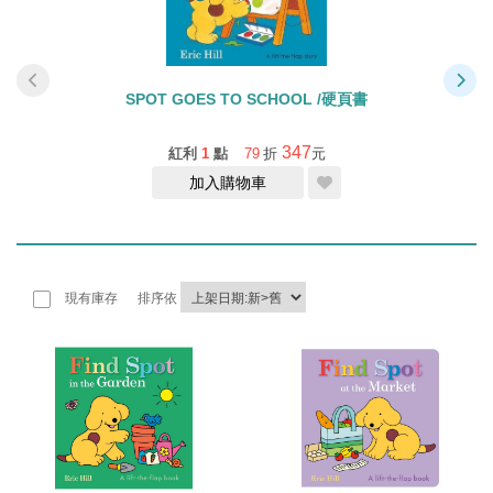
SPOT GOES TO SCHOOL /硬頁書
347
紅利
1
點
79
折
元
加入購物車
現有庫存
排序依