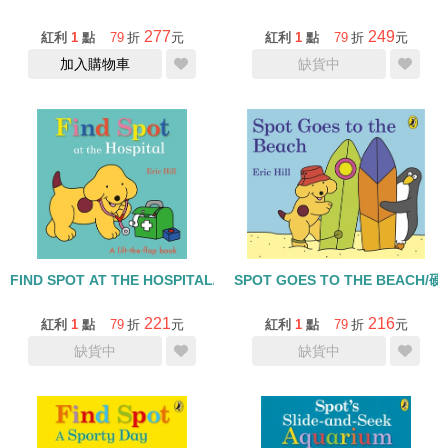
277
249
紅利
1
點
79
折
元
紅利
1
點
79
折
元
加入購物車
缺貨中
FIND SPOT AT THE HOSPITAL/硬頁翻翻書
SPOT GOES TO THE BEACH/
221
216
紅利
1
點
79
折
元
紅利
1
點
79
折
元
缺貨中
缺貨中