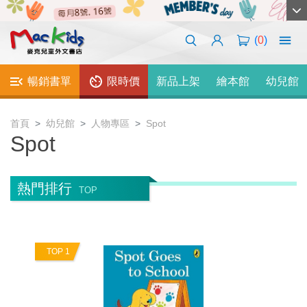
(
0
)
暢銷書單
限時價
新品上架
繪本館
幼兒館
首頁
幼兒館
人物專區
Spot
Spot
熱門排行
TOP
TOP 1
T