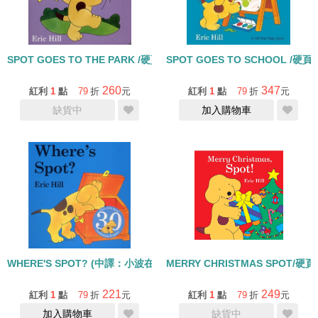
SPOT GOES TO THE PARK /硬頁書
SPOT GOES TO SCHOOL /硬頁
260
347
紅利
1
點
79
折
元
紅利
1
點
79
折
元
缺貨中
加入購物車
WHERE'S SPOT? (中譯：小波在哪裡?) /硬頁書
MERRY CHRISTMAS SPOT/硬
221
249
紅利
1
點
79
折
元
紅利
1
點
79
折
元
加入購物車
缺貨中