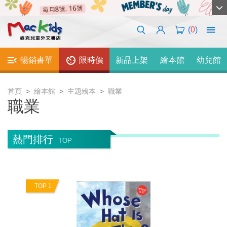
(
0
)
暢銷書單
限時價
新品上架
繪本館
幼兒館
首頁
繪本館
主題繪本
職業
職業
熱門排行
TOP
TOP 1
T