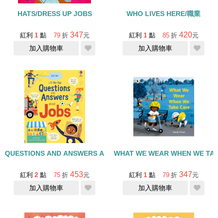
HATS/DRESS UP JOBS
WHO LIVES HERE/職業
347
420
紅利
1
點
79
折
元
紅利
1
點
85
折
元
加入購物車
加入購物車
QUESTIONS AND ANSWERS ABOUT JOBS/硬頁翻翻書
WHAT WE WEAR WHEN WE TA
453
347
紅利
2
點
75
折
元
紅利
1
點
79
折
元
加入購物車
加入購物車