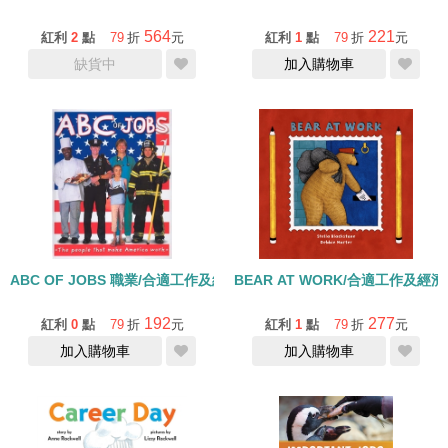
564
221
紅利
2
點
79
折
元
紅利
1
點
79
折
元
缺貨中
加入購物車
ABC OF JOBS 職業/合適工作及經濟成長
BEAR AT WORK/合適工作及經
192
277
紅利
0
點
79
折
元
紅利
1
點
79
折
元
加入購物車
加入購物車