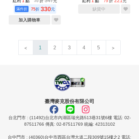
347
221
紅利
1
點
79
折
元
紅利
1
點
79
折
元
330
缺貨中
75
折
元
加入購物車
1
2
3
4
5
臺灣麥克股份有限公司
台北門市 : (11492)台北市內湖區瑞光路513巷31號6樓 電話: 02-
87511766 傳真: 02-87511769 統編: 42313102
台中門市 : (40360)台中市西區台灣大道二段309號15樓之2 電話: