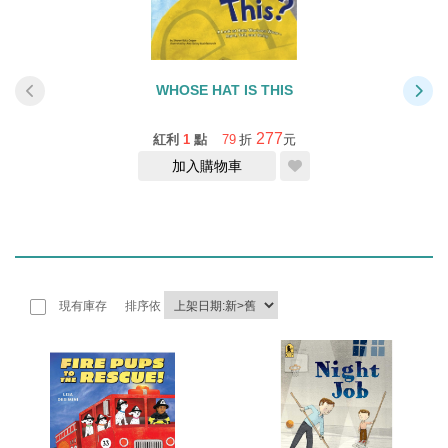
WHOSE HAT IS THIS
277
紅利
1
點
79
折
元
加入購物車
現有庫存
排序依