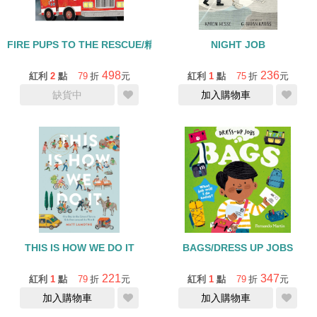
FIRE PUPS TO THE RESCUE/精裝繪本
NIGHT JOB
498
236
紅利
2
點
79
折
元
紅利
1
點
75
折
元
缺貨中
加入購物車
THIS IS HOW WE DO IT
BAGS/DRESS UP JOBS
221
347
紅利
1
點
79
折
元
紅利
1
點
79
折
元
加入購物車
加入購物車