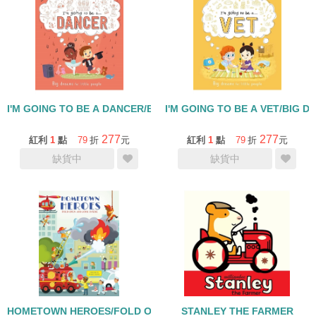
I'M GOING TO BE A DANCER/BIG DREAMS FOR LITTLE P
I'M GOING TO 
277
277
紅利
1
點
79
折
元
紅利
1
點
79
折
元
缺貨中
缺貨中
HOMETOWN HEROES/FOLD OPEN AND LOOK INSIDE/硬頁
STANLEY THE FARMER