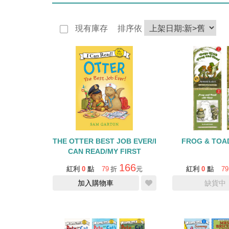
現有庫存
排序依
THE OTTER BEST JOB EVER/I
FROG & TOA
CAN READ/MY FIRST
166
紅利
0
點
79
折
元
紅利
0
點
79
加入購物車
缺貨中