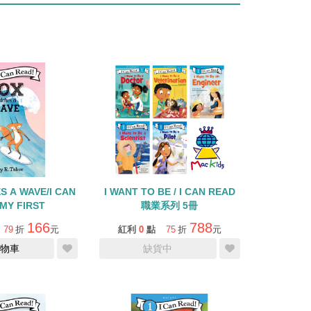
S A WAVE/I CAN
I WANT TO BE / I CAN READ
MY FIRST
職業系列 5冊
166
788
79
折
元
紅利
0
點
75
折
元
物車
缺貨中