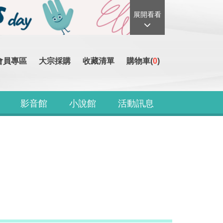
展開看看
會員專區
大宗採購
收藏清單
購物車(
0
)
影音館
小說館
活動訊息