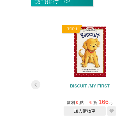
熱門排行
TOP
0
TOP 1
NT TO BE / I CAN
BISCUIT /MY FIRST
AD 職業系列 5冊
788
166
0
點
75
折
元
紅利
0
點
79
折
元
缺貨中
加入購物車