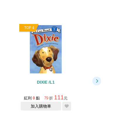
TOP 4
TOP 5
DIXIE /L1
ICR: PETE THE 
PETE'S BIG LUN
FIRST
111
紅利
0
點
79
折
元
紅利
0
點
79
折
加入購物車
缺貨中