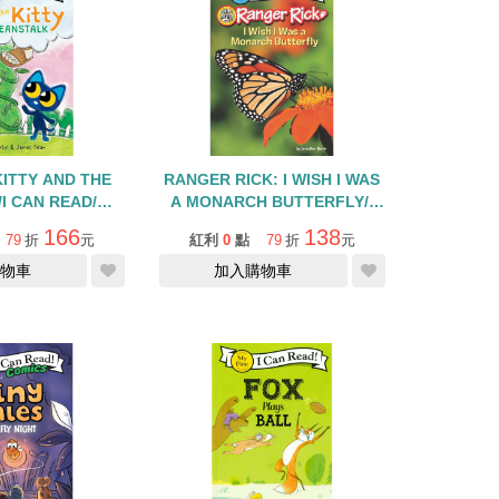
KITTY AND THE
RANGER RICK: I WISH I WAS
I CAN READ/MY
A MONARCH BUTTERFLY/I
IRST
CAN READ/L1
166
138
79
折
元
紅利
0
點
79
折
元
物車
加入購物車