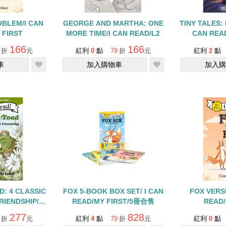
OBLEM/I CAN
GEORGE AND MARTHA: ONE
TINY TALES: 
 FIRST
MORE TIME/I CAN READ/L2
CAN REA
166
166
折
元
紅利
0
點
79
折
元
紅利
2
點
車
加入購物車
加入購
: 4 CLASSIC
FOX 5-BOOK BOX SET/ I CAN
FOX VERS
RIENDSHIP/I
READ/MY FIRST/5冊合售
READ/
AD/L2
277
828
折
元
紅利
4
點
79
折
元
紅利
0
點