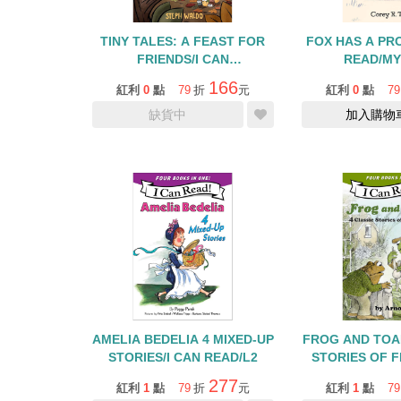
TINY TALES: A FEAST FOR
FOX HAS A PR
FRIENDS/I CAN
READ/MY
READ/COMICS L3
166
紅利
0
點
79
折
元
紅利
0
點
79
缺貨中
加入購物
AMELIA BEDELIA 4 MIXED-UP
FROG AND TOAD
STORIES/I CAN READ/L2
STORIES OF F
CAN RE
277
紅利
1
點
79
折
元
紅利
1
點
79