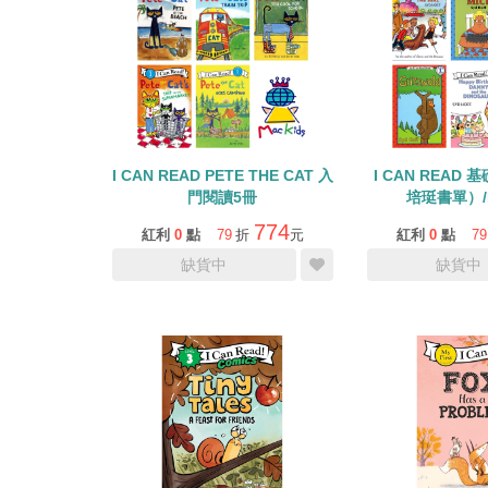
I CAN READ PETE THE CAT 入
I CAN READ 
門閱讀5冊
培珽書單）/L
774
紅利
0
點
79
折
元
紅利
0
點
79
缺貨中
缺貨中