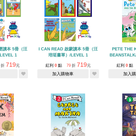
基礎讀本 5冊（汪
I CAN READ 啟蒙讀本 5冊（汪
PETE THE 
EVEL 1
培珽書單）/LEVEL 1
BEANSTALK/
F
719
719
折
元
紅利
0
點
79
折
元
紅利
0
點
加入購物車
加入購