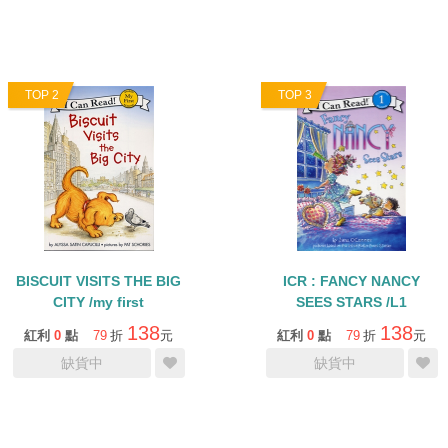
TOP 2
TOP 3
BISCUIT VISITS THE BIG
ICR : FANCY NANCY
CITY /my first
SEES STARS /L1
138
138
紅利
0
點
79
折
元
紅利
0
點
79
折
元
缺貨中
缺貨中