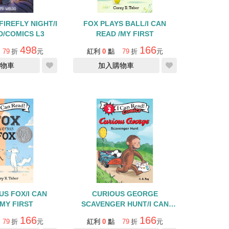
FIREFLY NIGHT/I
FOX PLAYS BALL/I CAN
D/COMICS L3
READ /MY FIRST
498
166
79
折
元
紅利
0
點
79
折
元
物車
加入購物車
US FOX/I CAN
CURIOUS GEORGE
MY FIRST
SCAVENGER HUNT/I CAN
READ COMICS/L2
166
166
79
折
元
紅利
0
點
79
折
元