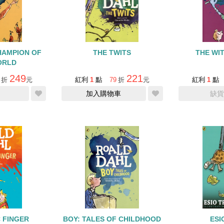
HAMPION OF
THE TWITS
THE WI
ORLD
249
221
折
元
紅利
1
點
79
折
元
紅利
1
點
加入購物車
缺貨
 FINGER
BOY: TALES OF CHILDHOOD
ESI