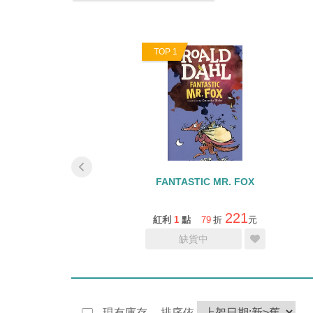
0
TOP 1
S AND THE GIANT
FANTASTIC MR. FOX
PEACH
249
221
1
點
79
折
元
紅利
1
點
79
折
元
加入購物車
缺貨中
現有庫存
排序依