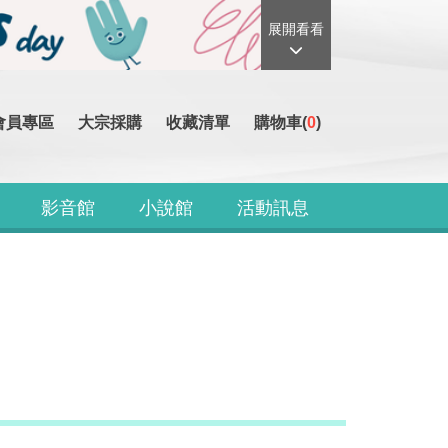
展開看看
會員專區
大宗採購
收藏清單
購物車(
0
)
影音館
小說館
活動訊息