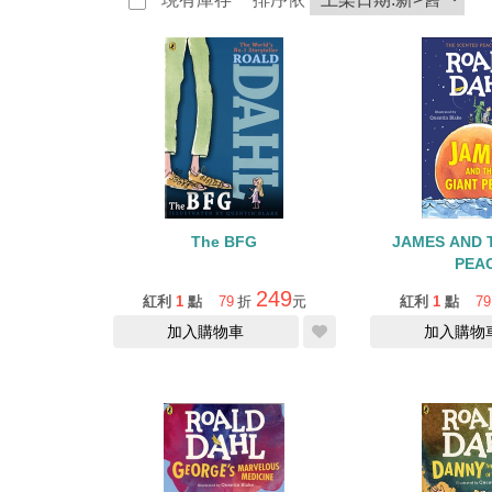
The BFG
JAMES AND 
PEA
249
紅利
1
點
79
折
元
紅利
1
點
79
加入購物車
加入購物