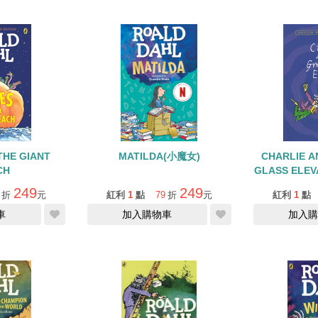
THE GIANT
MATILDA(小魔女)
CHARLIE A
CH
GLASS ELE
升
249
249
折
元
紅利
1
點
79
折
元
紅利
1
點
車
加入購物車
加入購