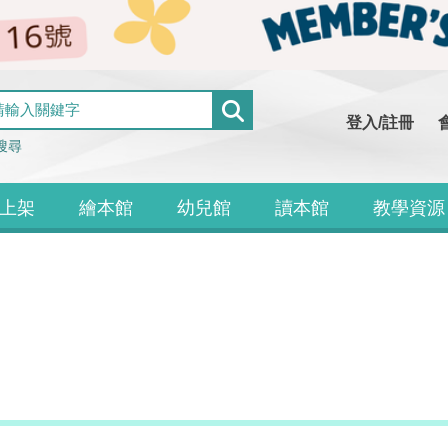
登入/註冊
搜尋
上架
繪本館
幼兒館
讀本館
教學資源