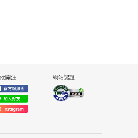
蹤關注
網站認證