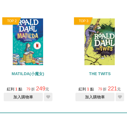
TOP 2
TOP 3
MATILDA(小魔女)
THE TWITS
249
221
紅利
1
點
79
折
元
紅利
1
點
79
折
元
加入購物車
加入購物車