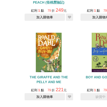
PEACH (怪桃歷險記)
249
紅利
1
點
79
折
元
紅利
1
點
79
加入購物車
加入購物
THE GIRAFFE AND THE
BOY AND GO
PELLY AND ME
221
紅利
1
點
79
折
元
紅利
1
點
79
加入購物車
缺貨中