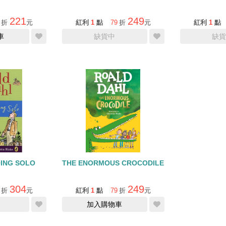
221
249
折
元
紅利
1
點
79
折
元
紅利
1
點
車
缺貨中
缺貨
ING SOLO
THE ENORMOUS CROCODILE
304
249
折
元
紅利
1
點
79
折
元
加入購物車