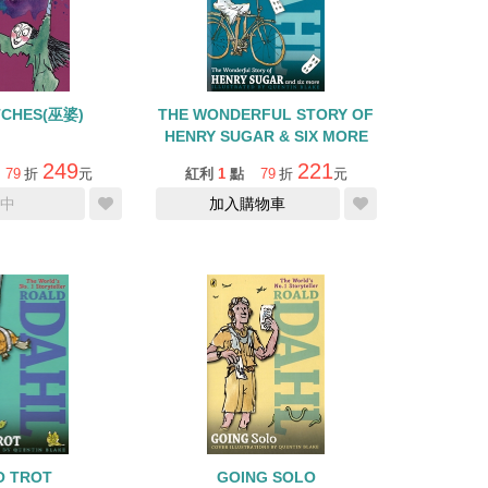
TCHES(巫婆)
THE WONDERFUL STORY OF
HENRY SUGAR & SIX MORE
249
221
79
折
元
紅利
1
點
79
折
元
中
加入購物車
O TROT
GOING SOLO