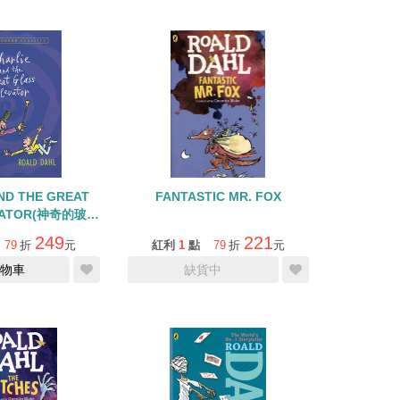
ND THE GREAT
FANTASTIC MR. FOX
VATOR(神奇的玻璃
降機)
249
221
79
折
元
紅利
1
點
79
折
元
物車
缺貨中