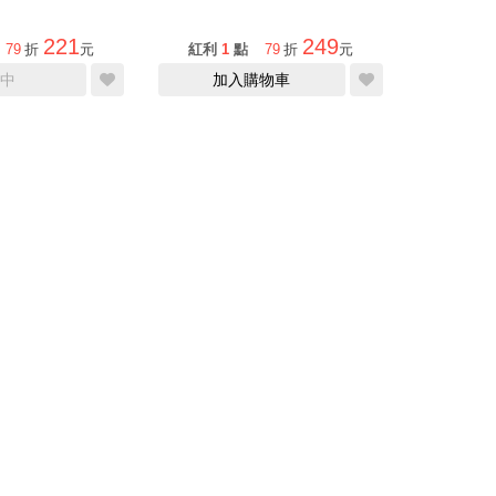
221
249
79
折
元
紅利
1
點
79
折
元
中
加入購物車