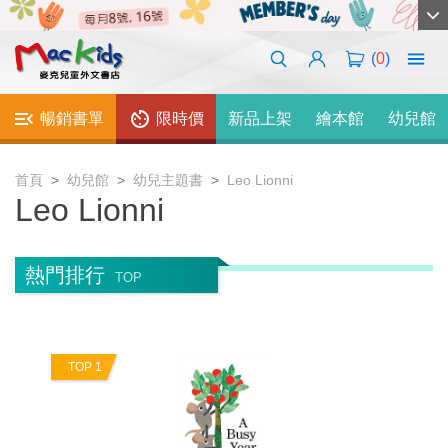
(
0
)
暢銷書單
限時價
新品上架
繪本館
幼兒館
首頁
幼兒館
幼兒主題書
Leo Lionni
Leo Lionni
熱門排行
TOP
TOP 1
T