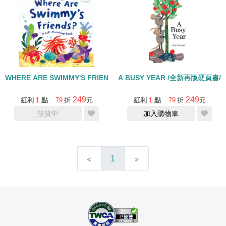
WHERE ARE SWIMMY'S FRIENDS/硬頁翻翻書
A BUSY YEAR /全新再版硬頁書
249
249
紅利
1
點
79
折
元
紅利
1
點
79
折
元
缺貨中
加入購物車
1