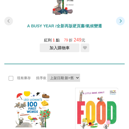
A BUSY YEAR /全新再版硬頁書/氣候變遷
249
紅利
1
點
79
折
元
加入購物車
現有庫存
排序依