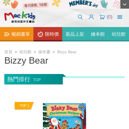
(
0
)
暢銷書單
限時價
新品上架
繪本館
幼兒館
首頁
幼兒館
操作書
Bizzy Bear
Bizzy Bear
熱門排行
TOP
TOP 1
T