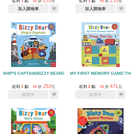
253
253
紅利
1
點
66
折
元
紅利
1
點
66
折
元
加入購物車
加入購物車
SHIP'S CAPTAIN/BIZZY BEAR/硬頁操作書
MY FIRST MEMORY GAME:THI
253
471
紅利
1
點
66
折
元
紅利
2
點
66
折
元
缺貨中
缺貨中