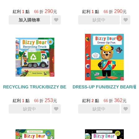
290
290
紅利
1
點
66
折
元
紅利
1
點
66
折
元
加入購物車
缺貨中
RECYCLING TRUCK/BIZZY BEAR/硬頁操作書+QR code
DRESS-UP FUN/BIZZY BEAR
253
362
紅利
1
點
66
折
元
紅利
2
點
66
折
元
缺貨中
缺貨中