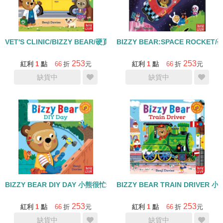
VET'S CLINIC/BIZZY BEAR/硬頁操作書/Phonic-短母音e
BIZZY BEAR:SPACE ROCK
253
253
紅利
1
點
66
折
元
紅利
1
點
66
折
元
缺貨中
缺貨中
BIZZY BEAR DIY DAY 小熊很忙幼兒操作硬頁書
BIZZY BEAR TRAIN DRI
253
253
紅利
1
點
66
折
元
紅利
1
點
66
折
元
缺貨中
缺貨中