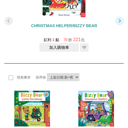
R
CHRISTMAS HELPER/BIZZY BEAR
221
紅利
1
點
79
折
元
加入購物車
現有庫存
排序依