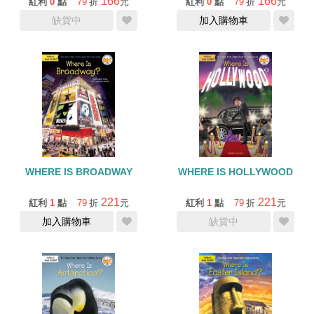
166
166
紅利
0
點
79
折
元
紅利
0
點
79
折
元
缺貨中
加入購物車
WHERE IS BROADWAY
WHERE IS HOLLYWOOD
221
221
紅利
1
點
79
折
元
紅利
1
點
79
折
元
加入購物車
缺貨中