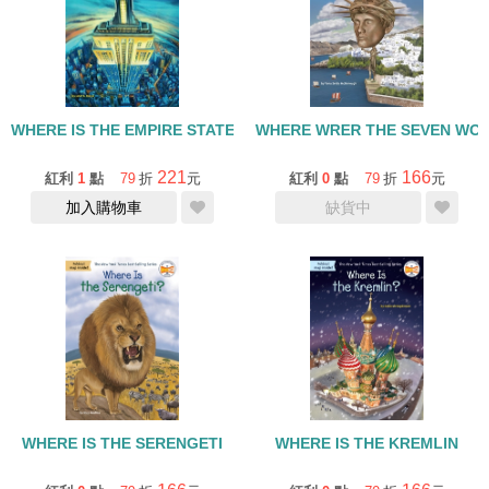
WHERE IS THE EMPIRE STATE BUILDING
WHERE WRER THE SEVEN WON
221
166
紅利
1
點
79
折
元
紅利
0
點
79
折
元
加入購物車
缺貨中
WHERE IS THE SERENGETI
WHERE IS THE KREMLIN