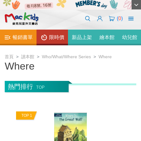
(
0
)
暢銷書單
限時價
新品上架
繪本館
幼兒館
首頁
讀本館
Who/What/Where Series
Where
Where
熱門排行
TOP
TOP 1
T