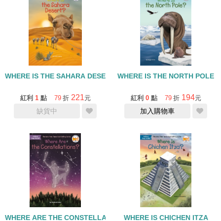
WHERE IS THE SAHARA DESERT?
WHERE IS THE NORTH POLE
221
194
紅利
1
點
79
折
元
紅利
0
點
79
折
元
缺貨中
加入購物車
WHERE ARE THE CONSTELLATIONS
WHERE IS CHICHEN ITZA