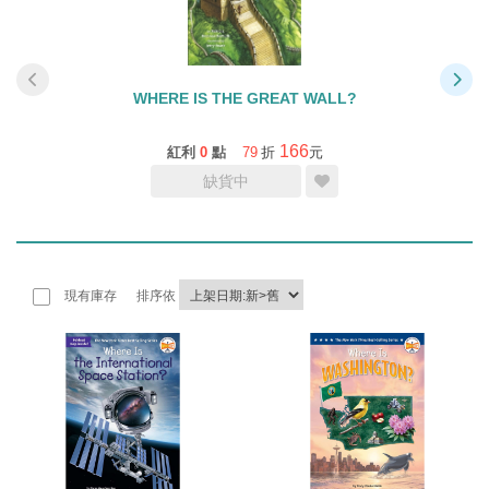
WHERE IS THE GREAT WALL?
166
紅利
0
點
79
折
元
缺貨中
現有庫存
排序依