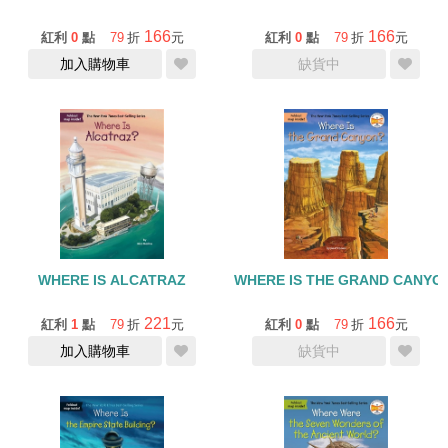
166
166
紅利
0
點
79
折
元
紅利
0
點
79
折
元
加入購物車
缺貨中
WHERE IS ALCATRAZ
WHERE IS THE GRAND CANYO
221
166
紅利
1
點
79
折
元
紅利
0
點
79
折
元
加入購物車
缺貨中