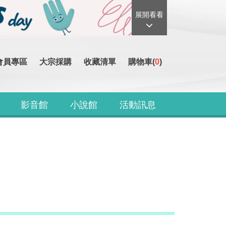
展開看看
會員專區
大宗採購
收藏清單
購物車(
0
)
影音館
小說館
活動訊息