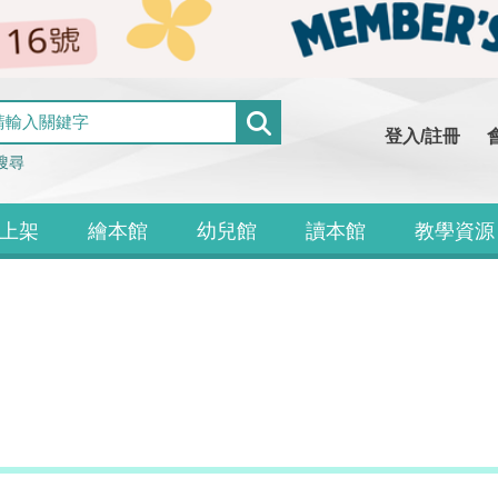
登入/註冊
搜尋
上架
繪本館
幼兒館
讀本館
教學資源