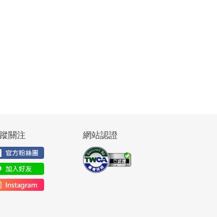
蹤關注
網站認證