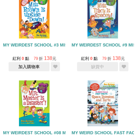
MY WEIRDEST SCHOOL #3 MISS BROWN IS UPSIDE DOWN!
MY WEIRDEST SCHOOL #9 MIS
138
138
紅利
0
點
79
折
元
紅利
0
點
79
折
元
加入購物車
缺貨中
MY WEIRDEST SCHOOL #08 MRS. MASTER IS A DISASTER
MY WEIRD SCHOOL FAST FAC