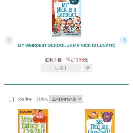
S A
MY WEIRDEST SCHOOL #6 MR NICK IS LUNATIC
MY
138
紅利
0
點
79
折
元
缺貨中
現有庫存
排序依