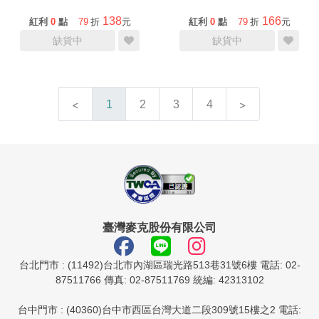
138
166
紅利
0
點
79
折
元
紅利
0
點
79
折
元
缺貨中
缺貨中
1
2
3
4
臺灣麥克股份有限公司
台北門市 : (11492)台北市內湖區瑞光路513巷31號6樓 電話: 02-
87511766 傳真: 02-87511769 統編: 42313102
台中門市 : (40360)台中市西區台灣大道二段309號15樓之2 電話: