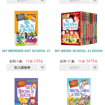
缺貨中
缺貨中
MY WEIRDER-EST SCHOOL #7: MS.JO-JO IS A YO-YO!
MY WEIRD SCHOOL 21 BOOK/
138
3478
紅利
0
點
79
折
元
紅利
17
點
79
折
元
加入購物車
缺貨中