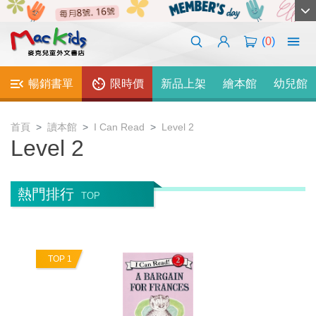
(
0
)
暢銷書單
限時價
新品上架
繪本館
幼兒館
首頁
讀本館
I Can Read
Level 2
Level 2
熱門排行
TOP
TOP 1
T