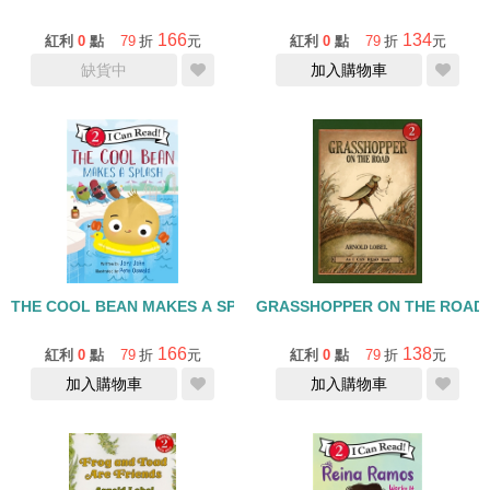
166
134
紅利
0
點
79
折
元
紅利
0
點
79
折
元
缺貨中
加入購物車
THE COOL BEAN MAKES A SPLASH/I CAN READ/LEVEL 2
GRASSHOPPER ON THE ROA
166
138
紅利
0
點
79
折
元
紅利
0
點
79
折
元
加入購物車
加入購物車