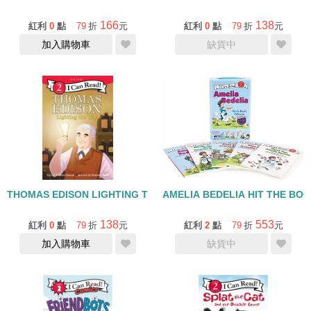
166
138
紅利
0
點
79
折
元
紅利
0
點
79
折
元
加入購物車
缺貨中
THOMAS EDISON LIGHTING THE WAY/I CAN READ LEVEL 2
AMELIA BEDELIA HIT THE BO
138
553
紅利
0
點
79
折
元
紅利
2
點
79
折
元
加入購物車
缺貨中