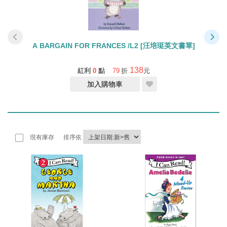
F
A BARGAIN FOR FRANCES /L2 [汪培珽英文書單]
138
紅利
0
點
79
折
元
加入購物車
現有庫存
排序依