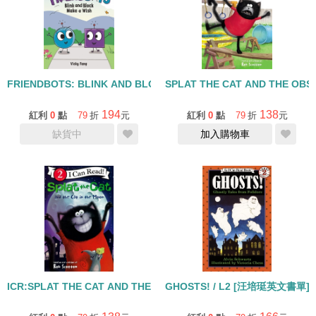
FRIENDBOTS: BLINK AND BLOCK MAKE A WISH/I CAN READ CO
SPLAT THE CAT AND THE OBS
194
138
紅利
0
點
79
折
元
紅利
0
點
79
折
元
缺貨中
加入購物車
ICR:SPLAT THE CAT AND THE CAT IN THE MOON/L2
GHOSTS! / L2 [汪培珽英文書單]