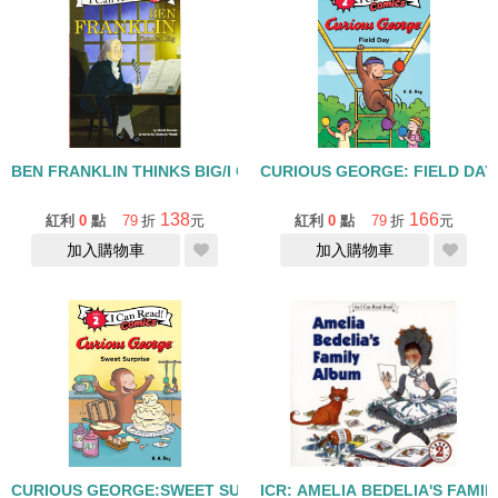
BEN FRANKLIN THINKS BIG/I CAN READ/L2
CURIOUS GEORGE: FIELD DAY/
138
166
紅利
0
點
79
折
元
紅利
0
點
79
折
元
加入購物車
加入購物車
CURIOUS GEORGE:SWEET SURPRISE/I CAN READ COMICS/L2
ICR: AMELIA BEDELIA'S FAMI