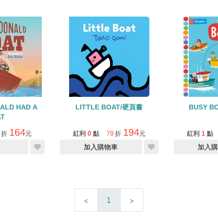
ALD HAD A
LITTLE BOAT/硬頁書
BUSY B
T
164
194
折
元
紅利
0
點
79
折
元
紅利
1
點
加入購物車
加入購
1