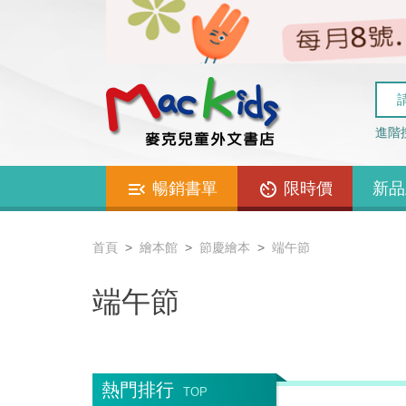
進階
暢銷書單
限時價
新品
首頁
繪本館
節慶繪本
端午節
端午節
熱門排行
TOP