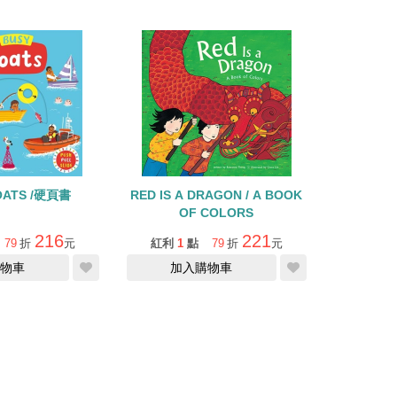
OATS /硬頁書
RED IS A DRAGON / A BOOK
OF COLORS
216
221
79
折
元
紅利
1
點
79
折
元
物車
加入購物車