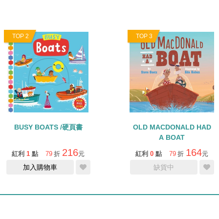
TOP 2
TOP 3
BUSY BOATS /硬頁書
OLD MACDONALD HAD
A BOAT
216
164
紅利
1
點
79
折
元
紅利
0
點
79
折
元
加入購物車
缺貨中