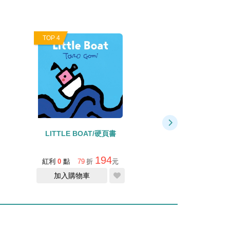
TOP 4
TOP 5
LITTLE BOAT/硬頁書
GO GO PIRATE 
午節
194
紅利
0
點
79
折
元
紅利
1
點
79
折
加入購物車
加入購物車