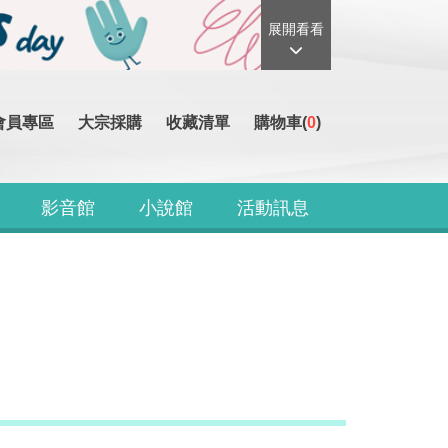
展開看看
會員專區
大宗採購
收藏清單
購物車(
0
)
影音館
小說館
活動訊息