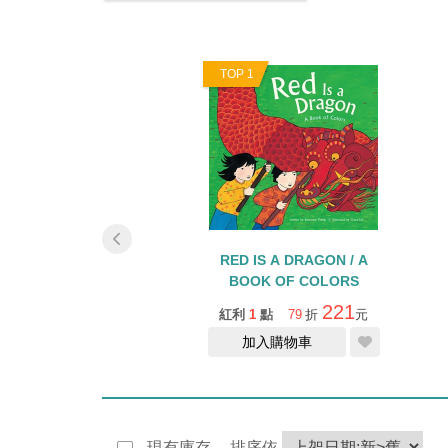
5
TOP 1
O PIRATE BOAT/端
RED IS A DRAGON / A
午節
BOOK OF COLORS
347
221
1
點
79
折
元
紅利
1
點
79
折
元
加入購物車
加入購物車
現有庫存
排序依