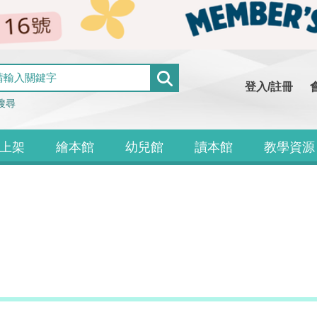
登入/註冊
搜尋
上架
繪本館
幼兒館
讀本館
教學資源