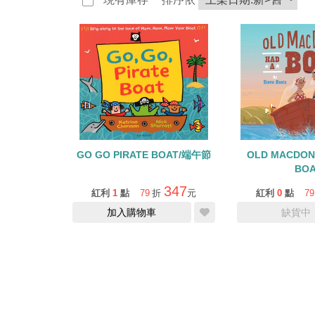
GO GO PIRATE BOAT/端午節
OLD MACDON
BOA
347
紅利
1
點
79
折
元
紅利
0
點
79
加入購物車
缺貨中