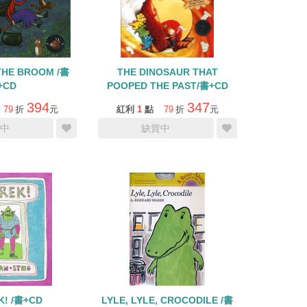
THE BROOM /書
THE DINOSAUR THAT
+CD
POOPED THE PAST/書+CD
394
347
79
折
元
紅利
1
點
79
折
元
中
缺貨中
K! /書+CD
LYLE, LYLE, CROCODILE /書