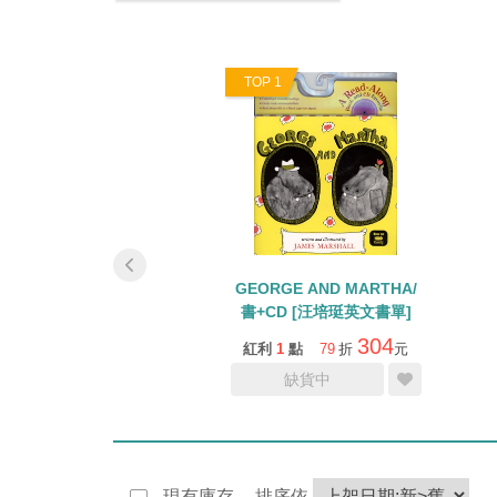
0
TOP 1
聲書輕鬆聽出英語力-
GEORGE AND MARTHA/
師書單』1-4週 (JY
書+CD [汪培珽英文書單]
版CD)
3139
304
5
點
75
折
元
紅利
1
點
79
折
元
加入購物車
缺貨中
現有庫存
排序依