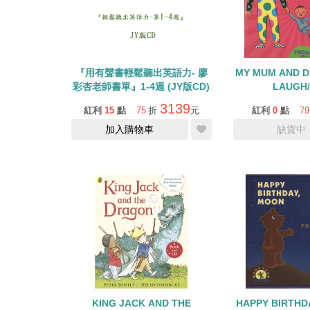
『用有聲書輕鬆聽出英語力- 廖
MY MUM AND D
彩杏老師書單』1-4週 (JY版CD)
LAUGH
3139
紅利
15
點
75
折
元
紅利
0
點
79
加入購物車
缺貨中
KING JACK AND THE
HAPPY BIRTHD