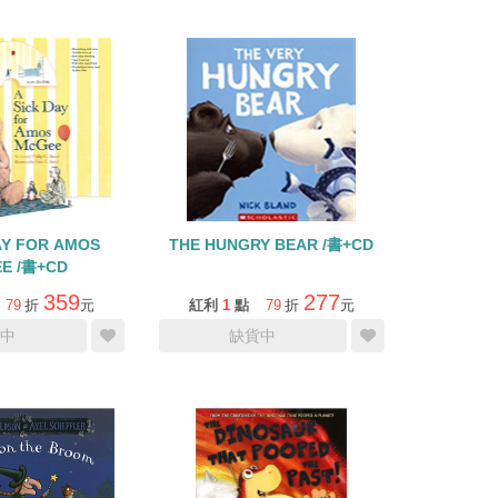
AY FOR AMOS
THE HUNGRY BEAR /書+CD
E /書+CD
359
277
79
折
元
紅利
1
點
79
折
元
中
缺貨中