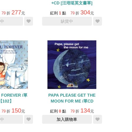
+CD [汪培珽英文書單]
277
304
79
折
元
紅利
1
點
79
折
元
中
缺貨中
 FOREVER /單
PAPA PLEASE GET THE
【102】
MOON FOR ME /單CD
150
134
79
折
元
紅利
0
點
79
折
元
中
加入購物車