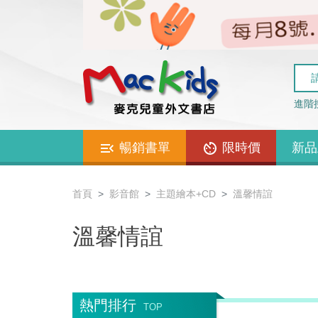
進階
暢銷書單
限時價
新品
首頁
影音館
主題繪本+CD
溫馨情誼
溫馨情誼
熱門排行
TOP