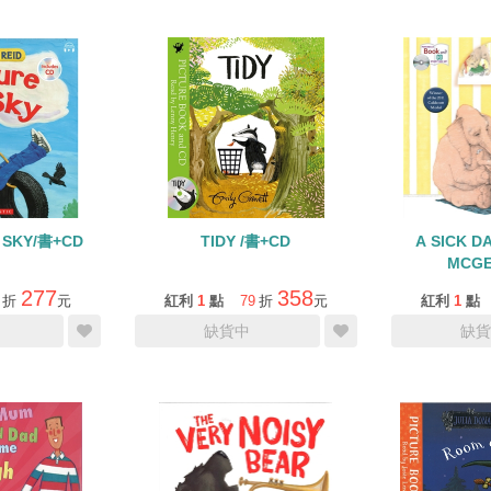
 SKY/書+CD
TIDY /書+CD
A SICK D
MCGE
277
358
折
元
紅利
1
點
79
折
元
紅利
1
點
缺貨中
缺貨