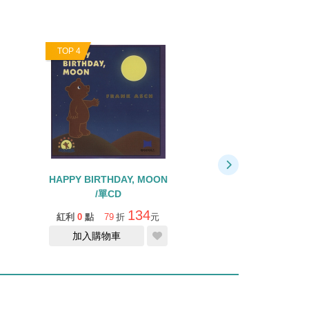
TOP 4
TOP 5
HAPPY BIRTHDAY, MOON
LOVE YOU FORE
/單CD
CD【102】
134
紅利
0
點
79
折
元
紅利
0
點
79
折
加入購物車
缺貨中