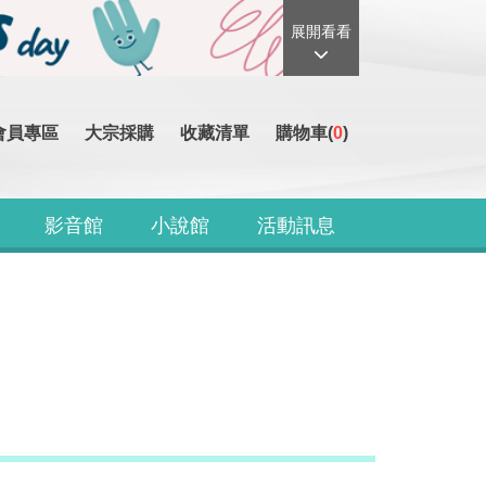
展開看看
會員專區
大宗採購
收藏清單
購物車(
0
)
影音館
小說館
活動訊息