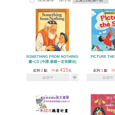
SOMETHING FROM NOTHING/
PICTURE THE
書+CD (中譯:爺爺一定有辦法)
415
紅利
2
點
79
折
元
紅利
1
點
79
缺貨中
缺貨中