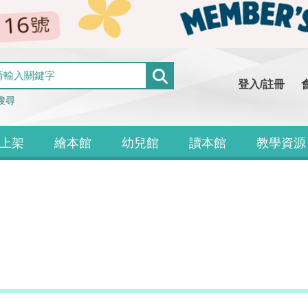
登入/註冊
搜尋
上架
繪本館
幼兒館
讀本館
教學資源