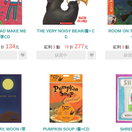
AD MAKE ME
THE VERY NOISY BEAR/書+Ｃ
ROOM ON 
/單CD
Ｄ
134
277
折
元
紅利
1
點
79
折
元
紅利
1
點
缺貨中
缺貨
AY, MOON /單
PUMPKIN SOUP /書+CD
SHRE