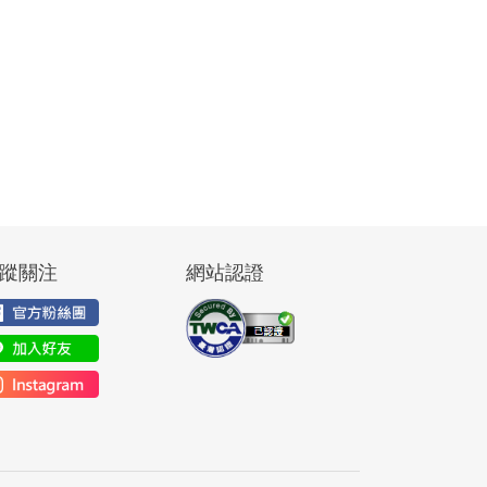
蹤關注
網站認證