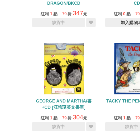
DRAGON/BKCD
CD
347
紅利
1
點
79
折
元
紅利
0
點
79
缺貨中
加入購物
GEORGE AND MARTHA/書
TACKY THE PE
+CD [汪培珽英文書單]
304
紅利
1
點
79
折
元
紅利
1
點
79
缺貨中
缺貨中