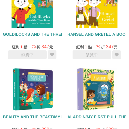
GOLDILOCKS AND THE THREE BEARS BOOK A OF OPPOSIT
HANSEL AND GRETEL A BO
347
347
紅利
1
點
79
折
元
紅利
1
點
79
折
元
缺貨中
缺貨中
BEAUTY AND THE BEAST/MY FIRST PULL THE TAB FAIRY T
ALADDIN/MY FIRST PULL TH