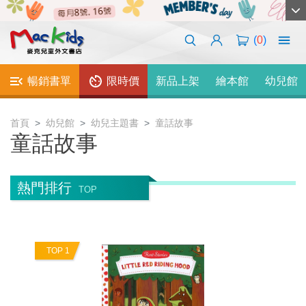
(
0
)
暢銷書單
限時價
新品上架
繪本館
幼兒館
首頁
幼兒館
幼兒主題書
童話故事
童話故事
熱門排行
TOP
TOP 1
T