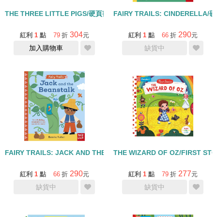
THE THREE LITTLE PIGS/硬頁書
FAIRY TRAILS: CINDERELL
304
290
紅利
1
點
79
折
元
紅利
1
點
66
折
元
加入購物車
缺貨中
FAIRY TRAILS: JACK AND THE BEANSTALK/硬頁操作書+QR COD
THE WIZARD OF OZ/FIRST S
290
277
紅利
1
點
66
折
元
紅利
1
點
79
折
元
缺貨中
缺貨中