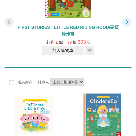
/硬頁
FIRST STORIES：LITTLE RED RIDING HOOD/硬頁
F
操作書
303
紅利
1
點
79
折
元
加入購物車
現有庫存
排序依