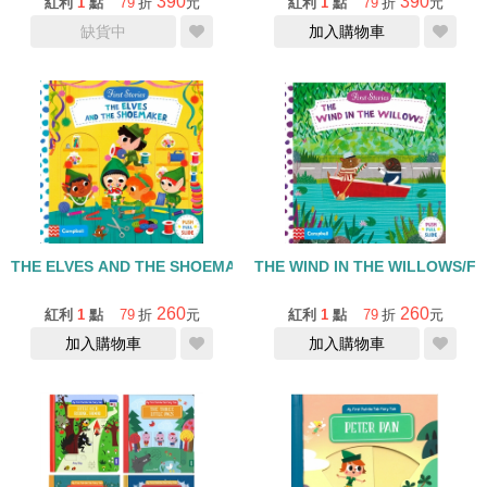
390
390
紅利
1
點
79
折
元
紅利
1
點
79
折
元
缺貨中
加入購物車
THE ELVES AND THE SHOEMAKER/FIRST STORIES/硬頁拉拉書
THE WIND IN THE WILLOWS/
260
260
紅利
1
點
79
折
元
紅利
1
點
79
折
元
加入購物車
加入購物車