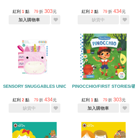
303
434
紅利
1
點
79
折
元
紅利
2
點
79
折
元
加入購物車
缺貨中
SENSORY SNUGGABLES UNICORN PUPPET SOFT BOOK/布書
PINOCCHIO/FIRST STORIES
434
303
紅利
2
點
79
折
元
紅利
1
點
79
折
元
缺貨中
加入購物車