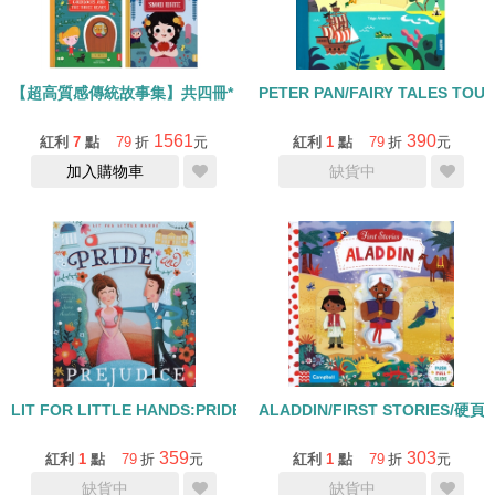
【超高質感傳統故事集】共四冊* 結帳輸入SUMMER618.享特惠價129
PETER PAN/FAIRY TALES T
1561
390
紅利
7
點
79
折
元
紅利
1
點
79
折
元
加入購物車
缺貨中
LIT FOR LITTLE HANDS:PRIDE AND PREJUDICE/硬頁操作書
ALADDIN/FIRST STORIES/硬
359
303
紅利
1
點
79
折
元
紅利
1
點
79
折
元
缺貨中
缺貨中