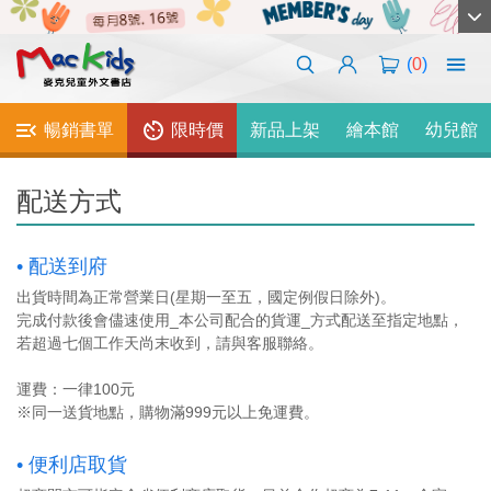
(
0
)
暢銷書單
限時價
新品上架
繪本館
幼兒館
配送方式
• 配送到府
出貨時間為正常營業日(星期一至五，國定例假日除外)。
完成付款後會儘速使用_本公司配合的貨運_方式配送至指定地點，
若超過七個工作天尚末收到，請與客服聯絡。
運費：一律100元
※同一送貨地點，購物滿999元以上免運費。
• 便利店取貨