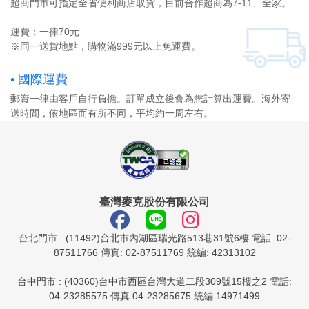
超商門市可指定全省便利商店取貨，目前合作超商為7-11、全家。
運費：一律70元
※同一送貨地點，購物滿999元以上免運費。
• 國際運費
郵資一律由客戶自行負擔。訂單成立後會為您計算出運費。海外寄
送時間，依地區而有所不同，平均約一周左右。
臺灣麥克股份有限公司
台北門市 : (11492)台北市內湖區瑞光路513巷31號6樓 電話: 02-
87511766 傳真: 02-87511769 統編: 42313102
台中門市 : (40360)台中市西區台灣大道二段309號15樓之2 電話:
04-23285575 傳真:04-23285675 統編:14971499