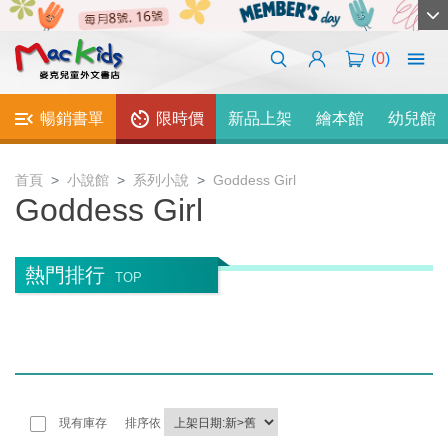
(
0
)
暢銷書單
限時價
新品上架
繪本館
幼兒館
首頁
小說館
系列小說
Goddess Girl
Goddess Girl
熱門排行
TOP
現有庫存
排序依