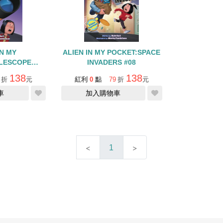
IN MY
ALIEN IN MY POCKET:SPACE
LESCOPE
INVADERS #08
S #07
138
138
折
元
紅利
0
點
79
折
元
車
加入購物車
1