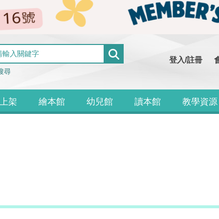
登入/註冊
搜尋
上架
繪本館
幼兒館
讀本館
教學資源