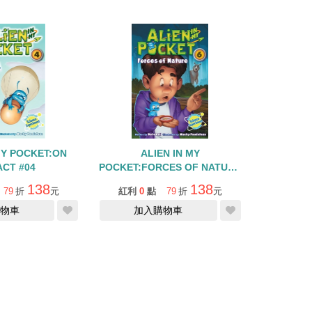
MY POCKET:ON
ALIEN IN MY
ACT #04
POCKET:FORCES OF NATURE
#06
138
138
79
折
元
紅利
0
點
79
折
元
物車
加入購物車