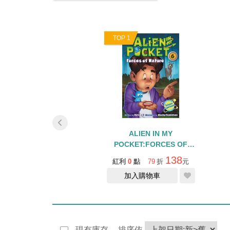
8
TOP 1
ALIEN IN MY
ALIEN IN MY
OCKET:SPACE
POCKET:FORCES OF
NVADERS #08
NATURE #06
138
138
0
點
79
折
元
紅利
0
點
79
折
元
加入購物車
加入購物車
現有庫存
排序依