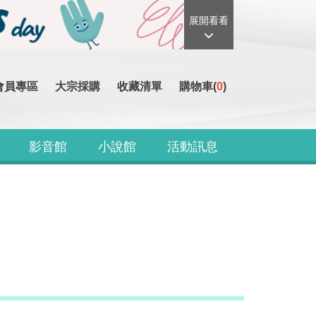
展開看看
會員專區
大宗採購
收藏清單
購物車(
0
)
影音館
小說館
活動訊息