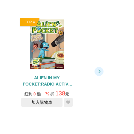
TOP 4
TOP 5
ALIEN IN MY
ALIEN IN MY POC
POCKET:RADIO ACTIVE
IMPACT #0
#03
138
紅利
0
點
79
折
元
紅利
0
點
79
折
加入購物車
加入購物車