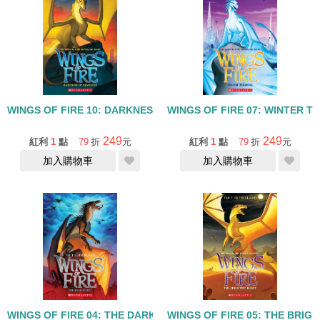
WINGS OF FIRE 10: DARKNESS OF DRAGONS
WINGS OF FIRE 07: WINTER T
249
249
紅利
1
點
79
折
元
紅利
1
點
79
折
元
加入購物車
加入購物車
WINGS OF FIRE 04: THE DARK SECRET
WINGS OF FIRE 05: THE BRIG