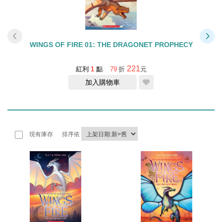
M
WINGS OF FIRE 01: THE DRAGONET PROPHECY
221
紅利
1
點
79
折
元
加入購物車
現有庫存
排序依