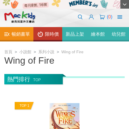
(
0
)
暢銷書單
限時價
新品上架
繪本館
幼兒館
首頁
小說館
系列小說
Wing of Fire
Wing of Fire
熱門排行
TOP
TOP 1
T