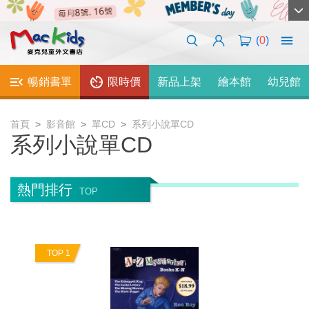
(
0
)
暢銷書單
限時價
新品上架
繪本館
幼兒館
首頁
影音館
單CD
系列小說單CD
系列小說單CD
熱門排行
TOP
TOP 1
T