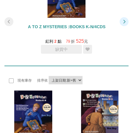
A TO Z MYSTERIES :BOOKS K-N/4CDS
525
紅利
2
點
79
折
元
缺貨中
現有庫存
排序依