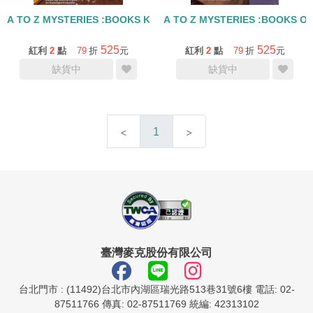
A TO Z MYSTERIES :BOOKS K-N/4CDS
A TO Z MYSTERIES :BOOKS O-
525
525
紅利
2
點
79
折
元
紅利
2
點
79
折
元
缺貨中
缺貨中
1
臺灣麥克股份有限公司
台北門市 : (11492)台北市內湖區瑞光路513巷31號6樓 電話: 02-
87511766 傳真: 02-87511769 統編: 42313102