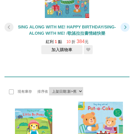
拉書
SING ALONG WITH ME! HAPPY BIRTHDAY/SING-
ALONG WITH ME! /歌謠拉拉書情緒快樂
384
紅利
1
點
10
折
元
加入購物車
現有庫存
排序依