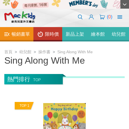
(
0
)
暢銷書單
限時價
新品上架
繪本館
幼兒館
首頁
幼兒館
操作書
Sing Along With Me
Sing Along With Me
熱門排行
TOP
TOP 1
T