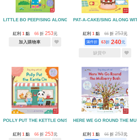
LITTLE BO PEEP/SING ALONG WITH ME/硬頁拉拉書+QR CODE
PAT-A-CAKE/SING ALONG W
253
253
紅利
1
點
66
折
元
紅利
1
點
66
折
元
240
加入購物車
63
折
元
缺貨中
POLLY PUT THE KETTLE ON/SING ALONG WITH ME/硬頁拉拉書
HERE WE GO ROUND THE MU
253
253
紅利
1
點
66
折
元
紅利
1
點
66
折
元