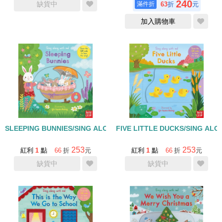
240
缺貨中
63
折
元
加入購物車
SLEEPING BUNNIES/SING ALONG WITH ME/硬頁操作書
FIVE LITTLE DUCKS/SING 
253
253
紅利
1
點
66
折
元
紅利
1
點
66
折
元
缺貨中
缺貨中