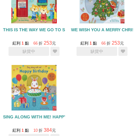
THIS IS THE WAY WE GO TO SCHOOL /硬頁操作書
WE WISH YOU A MERRY CHR
253
253
紅利
1
點
66
折
元
紅利
1
點
66
折
元
缺貨中
缺貨中
SING ALONG WITH ME! HAPPY BIRTHDAY/SING-ALONG WI
384
紅利
1
點
10
折
元