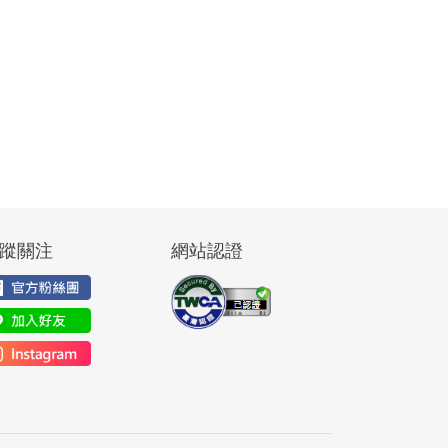
蹤關注
網站認證