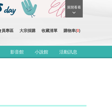
展開看看
會員專區
大宗採購
收藏清單
購物車(
0
)
影音館
小說館
活動訊息