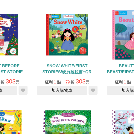
T BEFORE
SNOW WHITE/FIRST
BEAUT
ST STORIES/
STORIES/硬頁拉拉書+QR
BEAST/FIRS
拉書
CODE
拉書-
303
303
折
元
紅利
1
點
79
折
元
紅利
1
點
車
加入購物車
加入購