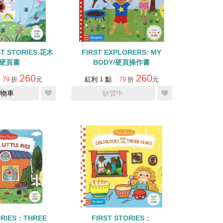
ST STORIES 花木
FIRST EXPLORERS: MY
/硬頁書
BODY/硬頁操作書
260
260
79
折
元
紅利
1
點
79
折
元
物車
缺貨中
ORIES：THREE
FIRST STORIES：