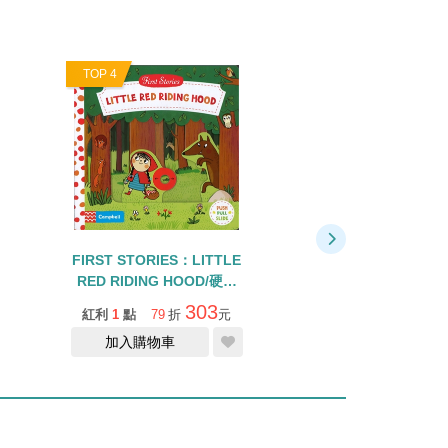
TOP 4
TOP 5
FIRST STORIES：LITTLE
FIRST STORIES
RED RIDING HOOD/硬頁
AND THE BEANS
操作書
頁操作書
303
紅利
1
點
79
折
元
紅利
1
點
79
折
加入購物車
缺貨中