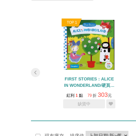
0
TOP 1
NOCCHIO/FIRST
FIRST STORIES：ALICE
ORIES/硬頁拉拉書
IN WONDERLAND/硬頁操
作書
303
303
1
點
79
折
元
紅利
1
點
79
折
元
加入購物車
缺貨中
現有庫存
排序依