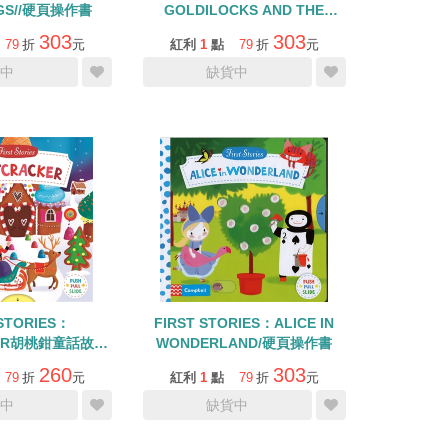
PIGS//硬頁操作書
GOLDILOCKS AND THE
THREE BEARS/硬頁書操作書
303
303
79
折
元
紅利
1
點
79
折
元
中
缺貨中
 STORIES：
FIRST STORIES：ALICE IN
KER胡桃鉗童話故事
WONDERLAND/硬頁操作書
文硬頁操作書
260
303
79
折
元
紅利
1
點
79
折
元
中
缺貨中