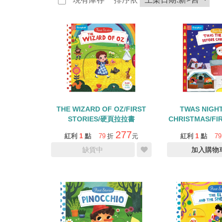
THE WIZARD OF OZ/FIRST
TWAS NIGH
STORIES/硬頁拉拉書
CHRISTMAS/FIR
硬頁拉
277
紅利
1
點
79
折
元
紅利
1
點
79
缺貨中
加入購物