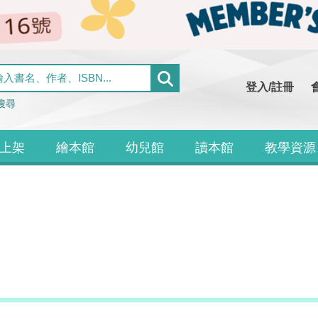
登入/註冊
搜尋
上架
繪本館
幼兒館
讀本館
教學資源