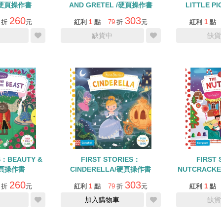
G/硬頁操作書
AND GRETEL /硬頁操作書
LITTLE 
260
303
折
元
紅利
1
點
79
折
元
紅利
1
點
缺貨中
缺貨
S：BEAUTY &
FIRST STORIES：
FIRST
硬頁操作書
CINDERELLA/硬頁操作書
NUTCRAC
美感英
260
303
折
元
紅利
1
點
79
折
元
紅利
1
點
加入購物車
缺貨