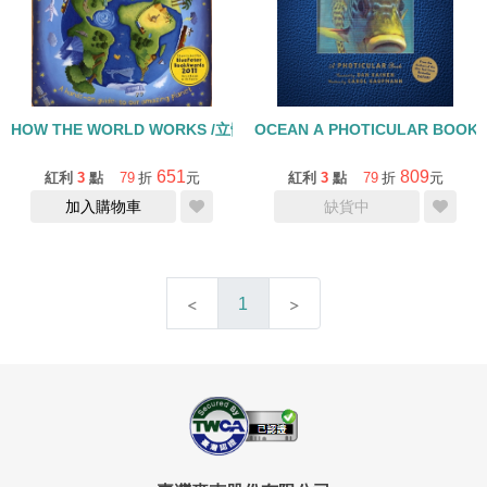
HOW THE WORLD WORKS /立體書
OCEAN A PHOTICULAR BOOK
651
809
紅利
3
點
79
折
元
紅利
3
點
79
折
元
加入購物車
缺貨中
1