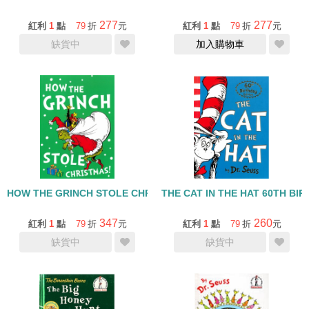
277
277
紅利
1
點
79
折
元
紅利
1
點
79
折
元
缺貨中
加入購物車
HOW THE GRINCH STOLE CHRISTMAS
THE CAT IN THE HAT 60TH BIR
347
260
紅利
1
點
79
折
元
紅利
1
點
79
折
元
缺貨中
缺貨中