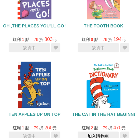
OH ,THE PLACES YOU'LL GO !
THE TOOTH BOOK
303
194
紅利
1
點
79
折
元
紅利
0
點
79
折
元
缺貨中
缺貨中
TEN APPLES UP ON TOP
THE CAT IN THE HAT BEGINN
260
470
紅利
1
點
79
折
元
紅利
2
點
79
折
元
缺貨中
加入購物車