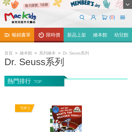
(
0
)
暢銷書單
限時價
新品上架
繪本館
幼兒館
首頁
繪本館
系列繪本
Dr. Seuss系列
Dr. Seuss系列
熱門排行
TOP
TOP 1
T