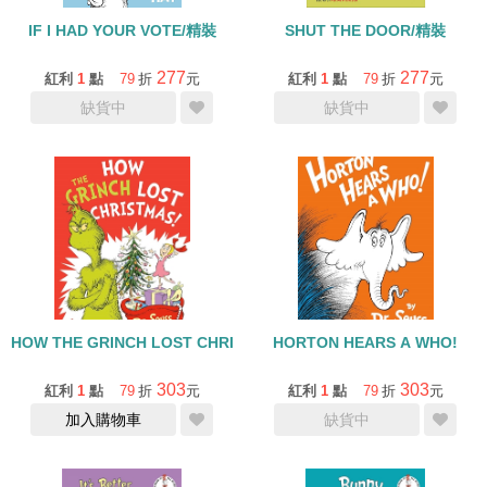
IF I HAD YOUR VOTE/精裝
SHUT THE DOOR/精裝
277
277
紅利
1
點
79
折
元
紅利
1
點
79
折
元
缺貨中
缺貨中
HOW THE GRINCH LOST CHRISTMAS
HORTON HEARS A WHO!
303
303
紅利
1
點
79
折
元
紅利
1
點
79
折
元
加入購物車
缺貨中