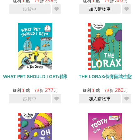
249
303
紅利
1
點
79
折
元
紅利
1
點
79
折
元
缺貨中
加入購物車
WHAT PET SHOULD I GET/精裝書
THE LORAX/保育陸域生態
277
260
紅利
1
點
79
折
元
紅利
1
點
79
折
元
缺貨中
加入購物車