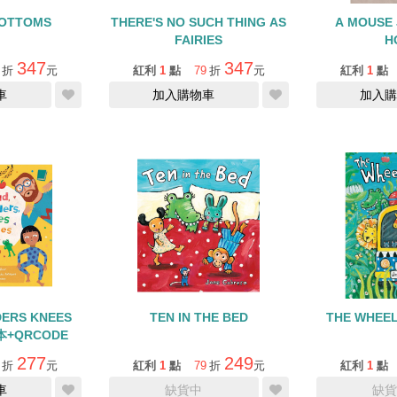
BOTTOMS
THERE'S NO SUCH THING AS
A MOUSE 
FAIRIES
H
347
347
折
元
紅利
1
點
79
折
元
紅利
1
點
車
加入購物車
加入購
ERS KNEES
TEN IN THE BED
THE WHEEL
本+QRCODE
277
249
折
元
紅利
1
點
79
折
元
紅利
1
點
車
缺貨中
缺貨