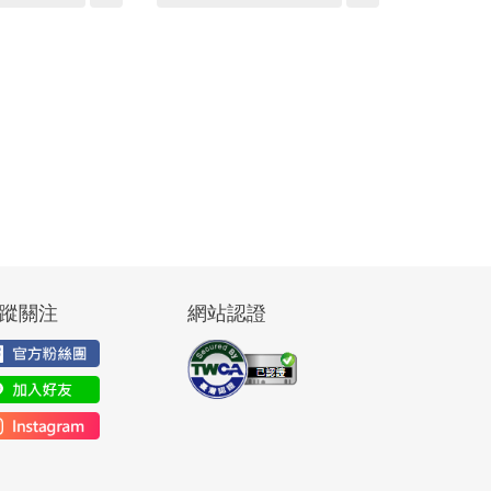
蹤關注
網站認證