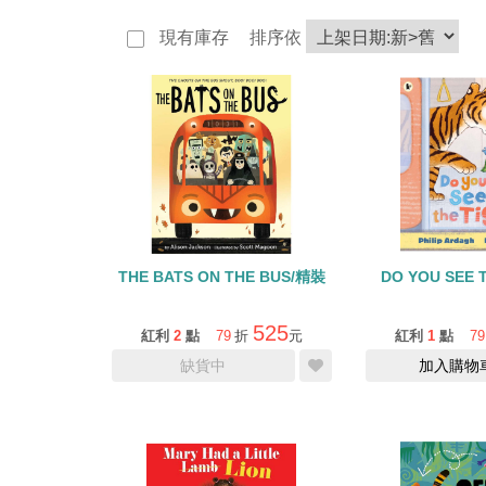
現有庫存
排序依
THE BATS ON THE BUS/精裝
DO YOU SEE 
525
紅利
2
點
79
折
元
紅利
1
點
79
缺貨中
加入購物