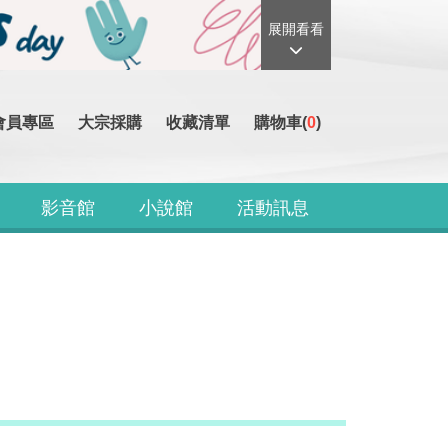
展開看看
會員專區
大宗採購
收藏清單
購物車(
0
)
影音館
小說館
活動訊息