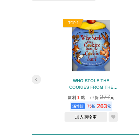
0
TOP 1
Y HAD A LITTLE
WHO STOLE THE
LION
COOKIES FROM THE
COOKIE JAR? /暢銷拉拉
347
277
1
點
79
折
元
紅利
1
點
79
折
元
書/字母J學習繪本
263
缺貨中
75
折
元
加入購物車