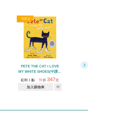
TOP 4
TOP 5
PETE THE CAT I LOVE
ROW, ROW, ROW
MY WHITE SHOES(中譯：
BOAT
皮皮貓—我愛我的白布鞋)/
347
紅利
1
點
79
折
元
紅利
0
點
79
折
情緒英文繪本/樂觀
加入購物車
缺貨中