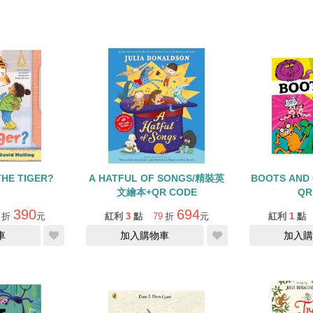
THE TIGER?
A HATFUL OF SONGS/精裝英
BOOTS AN
文繪本+QR CODE
QR
390
694
折
元
紅利
3
點
79
折
元
紅利
1
點
車
加入購物車
加入購