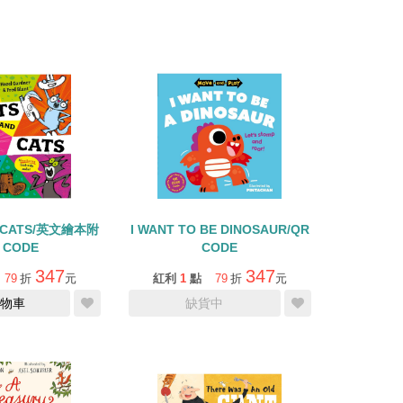
D CATS/英文繪本附
I WANT TO BE DINOSAUR/QR
 CODE
CODE
347
347
79
折
元
紅利
1
點
79
折
元
物車
缺貨中