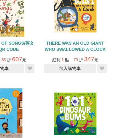
Y OF SONGS/英文
THERE WAS AN OLD GIANT
R CODE
WHO SWALLOWED A CLOCK
607
347
85
折
元
紅利
1
點
79
折
元
物車
加入購物車