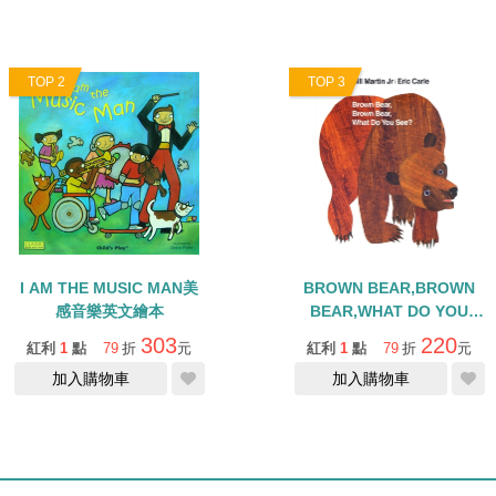
TOP 2
TOP 3
I AM THE MUSIC MAN美
BROWN BEAR,BROWN
感音樂英文繪本
BEAR,WHAT DO YOU
SEE?(中譯：棕色的熊、棕
303
220
紅利
1
點
79
折
元
紅利
1
點
79
折
元
色的熊，你在看什麼)【廖彩
加入購物車
加入購物車
杏有聲書單】