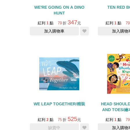
WE'RE GOING ON A DINO
TEN RED 
HUNT
347
紅利
1
點
79
折
元
紅利
1
點
79
加入購物車
加入購物
WE LEAP TOGETHER/精裝
HEAD SHOULD
AND TOES/繪
525
紅利
2
點
75
折
元
紅利
1
點
79
缺貨中
加入購物