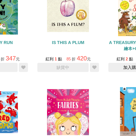
Y RUN
IS THIS A PLUM
A TREASUR
繪本+Q
347
420
折
元
紅利
1
點
85
折
元
紅利
2
點
缺貨中
加入購