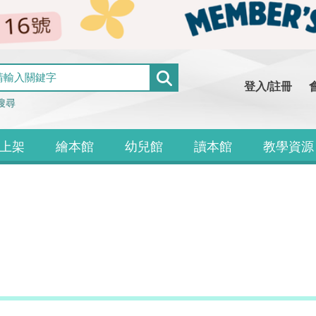
登入/註冊
搜尋
上架
繪本館
幼兒館
讀本館
教學資源