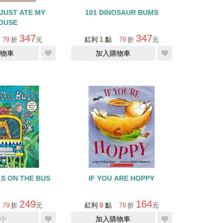
JUST ATE MY
101 DINOSAUR BUMS
OUSE
347
347
79
折
元
紅利
1
點
79
折
元
物車
加入購物車
S ON THE BUS
IF YOU ARE HOPPY
249
164
79
折
元
紅利
0
點
79
折
元
中
加入購物車