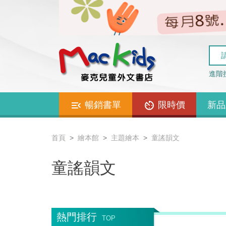
進階
暢銷書單
限時價
新品
首頁
繪本館
主題繪本
童謠韻文
童謠韻文
熱門排行
TOP