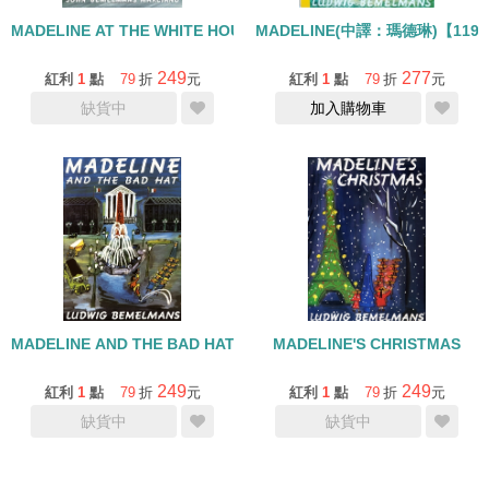
MADELINE AT THE WHITE HOUSE
MADELINE(中譯：瑪德琳)【119
249
277
紅利
1
點
79
折
元
紅利
1
點
79
折
元
缺貨中
加入購物車
MADELINE AND THE BAD HAT
MADELINE'S CHRISTMAS
249
249
紅利
1
點
79
折
元
紅利
1
點
79
折
元
缺貨中
缺貨中