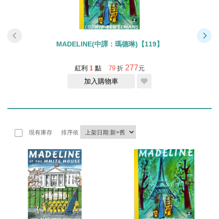
MADELINE(中譯：瑪德琳)【119】
277
紅利
1
點
79
折
元
加入購物車
現有庫存
排序依