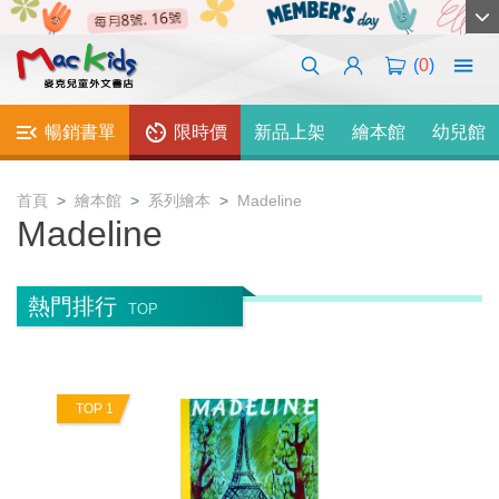
(
0
)
暢銷書單
限時價
新品上架
繪本館
幼兒館
首頁
繪本館
系列繪本
Madeline
Madeline
熱門排行
TOP
TOP 1
T