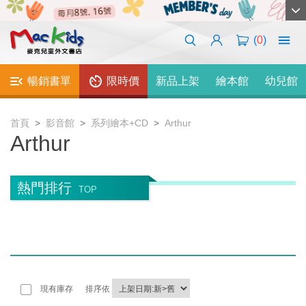
(
0
)
暢銷書單
限時價
新品上架
繪本館
幼兒館
首頁
影音館
系列繪本+CD
Arthur
Arthur
熱門排行
TOP
現有庫存
排序依