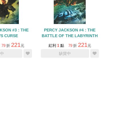
KSON #3 : THE
PERCY JACKSON #4 : THE
'S CURSE
BATTLE OF THE LABYRINTH
221
221
79
折
元
紅利
1
點
79
折
元
中
缺貨中