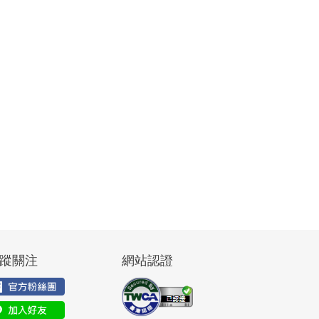
蹤關注
網站認證