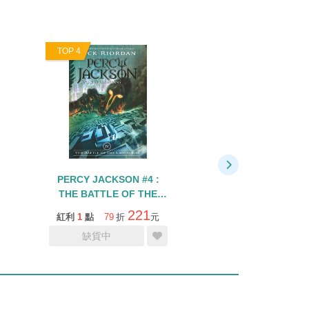
TOP 4
TOP 5
PERCY JACKSON #4 :
PERCY JACKSON 
THE BATTLE OF THE
LAST OLYMP
LABYRINTH
221
紅利
1
點
79
折
元
紅利
1
點
79
折
缺貨中
缺貨中