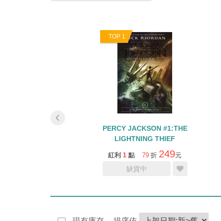
5
TOP 1
 JACKSON #5:THE
PERCY JACKSON #1:THE
AST OLYMPIAN
LIGHTNING THIEF
221
249
1
點
79
折
元
紅利
1
點
79
折
元
缺貨中
缺貨中
現有庫存
排序依