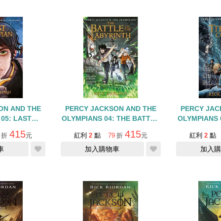
ON AND THE
PERCY JACKSON AND THE
PERCY JAC
05: LAST
OLYMPIANS 04: THE BATTLE
OLYMPIANS 0
PHIC NOVEL
OF THE
CURSE/GR
415
415
折
元
紅利
2
點
79
折
元
紅利
2
點
LABYRINTH/GRAPHIC NOVEL
車
加入購物車
加入購