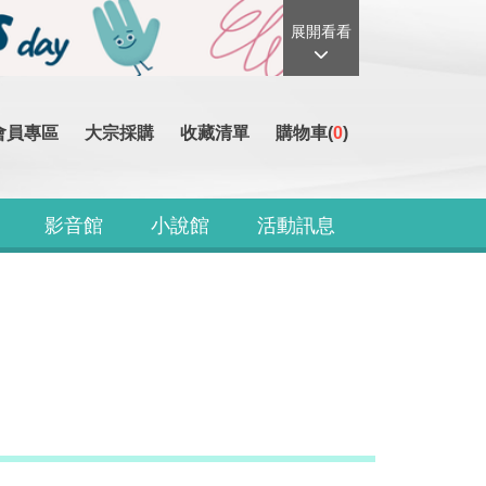
展開看看
會員專區
大宗採購
收藏清單
購物車(
0
)
影音館
小說館
活動訊息