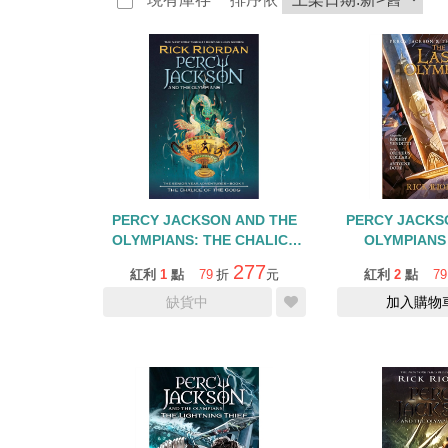
PERCY JACKSON AND THE
PERCY JACKS
OLYMPIANS: THE CHALICE
OLYMPIANS 
OF GODS
OLYMPIAN/GRA
277
紅利
1
點
79
折
元
紅利
2
點
79
缺貨中
加入購物