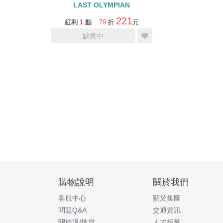
LAST OLYMPIAN
221
紅利
1
點
79
折
元
缺貨中
購物說明
關於我們
客服中心
關於集團
問題Q&A
交通資訊
關於退/換貨
人才招募