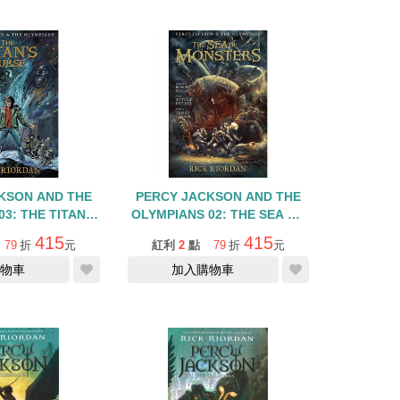
KSON AND THE
PERCY JACKSON AND THE
3: THE TITAN'S
OLYMPIANS 02: THE SEA OF
APHIC NOVEL
MONSTER/GRAPHIC NOVEL
415
415
79
折
元
紅利
2
點
79
折
元
物車
加入購物車