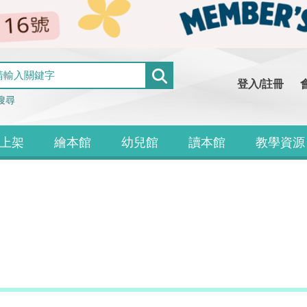
登入/註冊
搜尋
上架
繪本館
幼兒館
讀本館
教學資源