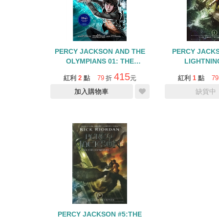
PERCY JACKSON AND THE
PERCY JACKS
OLYMPIANS 01: THE
LIGHTNIN
LIGHTNING THIEF/GRAPHIC
415
紅利
2
點
79
折
元
紅利
1
點
79
NOVEL
加入購物車
缺貨中
PERCY JACKSON #5:THE