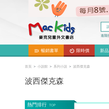
進階
暢銷書單
限時價
新品
首頁
小說館
系列小說
波西傑克森
波西傑克森
熱門排行
TOP