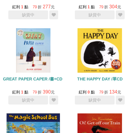
277
304
紅利
1
點
79
折
元
紅利
1
點
79
折
元
缺貨中
缺貨中
GREAT PAPER CAPER /書+CD (森林大奇案)
THE HAPPY DAY /單CD
390
134
紅利
1
點
79
折
元
紅利
0
點
79
折
元
缺貨中
缺貨中