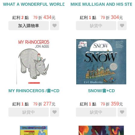
WHAT A WONDERFUL WORLD /書+CD
434
304
紅利
2
點
79
折
元
紅利
1
點
79
折
元
加入購物車
缺貨中
MY RHINOCEROS /書+CD
SNOW/書+CD
277
359
紅利
1
點
79
折
元
紅利
1
點
79
折
元
缺貨中
缺貨中