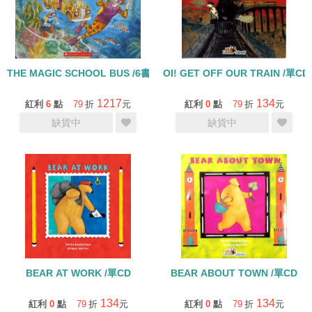
THE MAGIC SCHOOL BUS /6書+6CD
1217
134
紅利
6
點
79
折
元
紅利
0
點
79
折
元
缺貨中
缺貨中
BEAR AT WORK /單CD
BEAR ABOUT TOWN /單CD
134
134
紅利
0
點
79
折
元
紅利
0
點
79
折
元