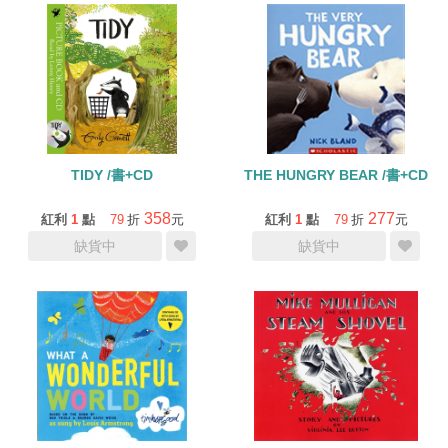
TIDY /書+CD
THE HUNGRY BEAR /書+CD
358
277
紅利
1
點
79
折
元
紅利
1
點
79
折
元
缺貨中
缺貨中