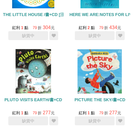
THE LITTLE HOUSE /書+CD [汪培珽英文書單]
HERE WE ARE:NOTES FOR LIV
304
434
紅利
1
點
79
折
元
紅利
2
點
79
折
元
缺貨中
缺貨中
PLUTO VISITS EARTH/書+CD
PICTURE THE SKY/書+CD
277
277
紅利
1
點
79
折
元
紅利
1
點
79
折
元
缺貨中
缺貨中