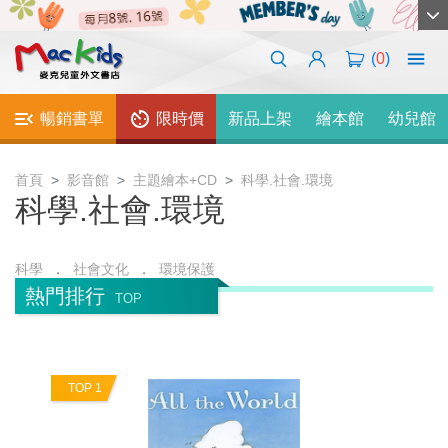
(
0
)
暢銷書單
限時價
新品上架
繪本館
幼兒館
首頁
影音館
主題繪本+CD
科學.社會.環境
科學.社會.環境
科學
社會文化
環境保護
熱門排行
TOP
TOP 1
T