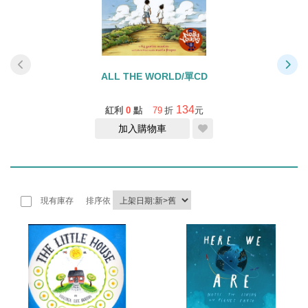
F
ALL THE WORLD/單CD
134
紅利
0
點
79
折
元
加入購物車
現有庫存
排序依