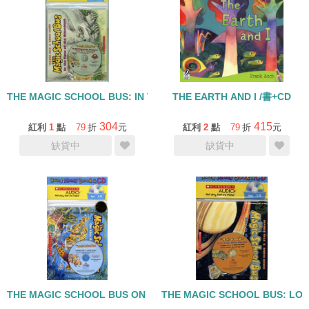
THE MAGIC SCHOOL BUS: IN THE TIME OF DINOSAURS /書+CD
THE EARTH AND I /書+CD
304
415
紅利
1
點
79
折
元
紅利
2
點
79
折
元
缺貨中
缺貨中
THE MAGIC SCHOOL BUS ON THE OCEAN FLOOR /書+CD
THE MAGIC SCHOOL BUS: LOS