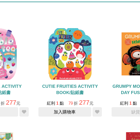
TY
CUTIE FRUITIES ACTIVITY
GRUMPY MO
/貼紙書
BOOK/貼紙書
DAY FU
277
277
折
元
紅利
1
點
79
折
元
紅利
1
點
加入購物車
缺貨