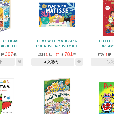
 OFFICIAL
PLAY WITH MATISSE:A
LITTLE 
OK OF THE
CREATIVE ACTIVITY KIT
DREAM
REGION
CALEN
387
781
折
元
紅利
3
點
79
折
元
紅利
4
點
COL
車
加入購物車
缺貨