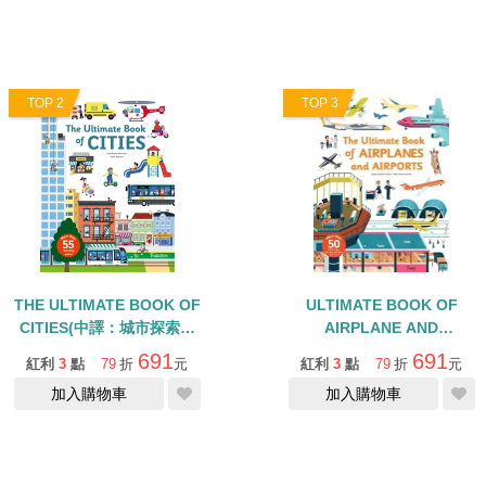
TOP 2
TOP 3
THE ULTIMATE BOOK OF
ULTIMATE BOOK OF
CITIES(中譯：城市探索大
AIRPLANE AND
發現)/精裝操作書
AIRPORTS/ 新奇操作書
691
691
紅利
3
點
79
折
元
紅利
3
點
79
折
元
加入購物車
加入購物車