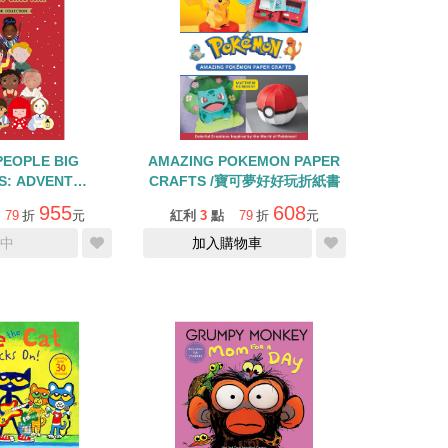
PEOPLE BIG
AMAZING POKEMON PAPER
S: ADVENT
CRAFTS /寶可夢好好玩折紙書
DAR BOOK
955
608
79
折
元
紅利
3
點
79
折
元
LECTION
中
加入購物車