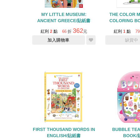
MY LITTLE MUSEUM:
THE COLOR M
ANCIENT GREECE/貼紙書
COLORING B
EMOTI
362
紅利
2
點
66
折
元
紅利
1
點
79
加入購物車
缺貨中
FIRST THOUSAND WORDS IN
BUBBLE TEA
ENGLISH/貼紙書
BOOK