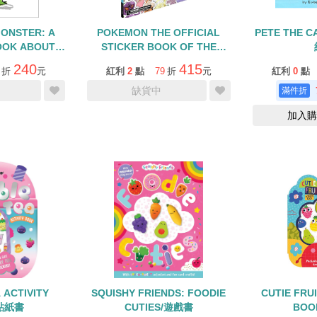
ONSTER: A
POKEMON THE OFFICIAL
PETE THE C
OOK ABOUT
STICKER BOOK OF THE
ONS
KANTO REGION
240
415
折
元
紅利
2
點
79
折
元
紅利
0
點
缺貨中
加入購
 ACTIVITY
SQUISHY FRIENDS: FOODIE
CUTIE FRUI
/貼紙書
CUTIES/遊戲書
BOO