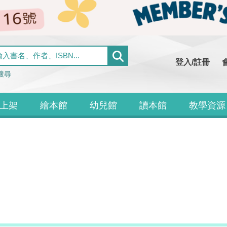
登入/註冊
搜尋
上架
繪本館
幼兒館
讀本館
教學資源