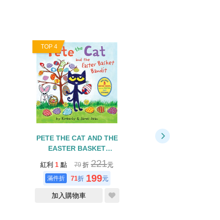
TOP 4
TOP 5
PETE THE CAT AND THE
PETE THE CAT'S
EASTER BASKET
TACO TUESDAY
BANDIT/貼紙書
221
紅利
1
點
79
折
元
紅利
0
點
79
折
199
缺貨中
71
折
元
加入購物車