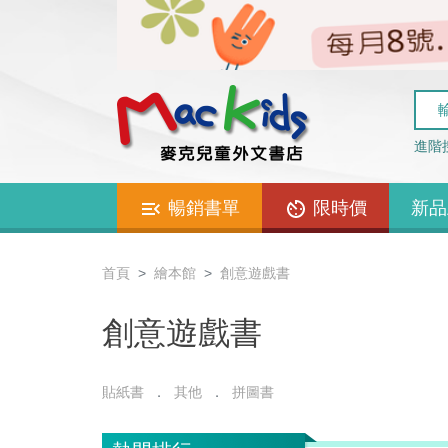
進階
暢銷書單
限時價
新品
首頁
繪本館
創意遊戲書
創意遊戲書
貼紙書
其他
拼圖書