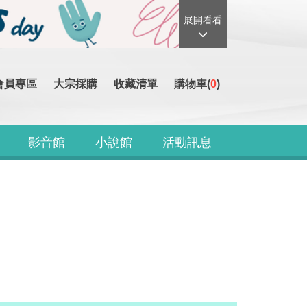
展開看看
會員專區
大宗採購
收藏清單
購物車(
0
)
影音館
小說館
活動訊息