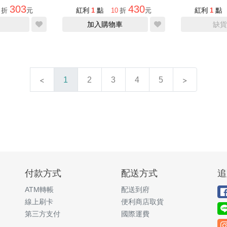
303
430
折
元
紅利
1
點
10
折
元
紅利
1
點
加入購物車
缺貨
1
2
3
4
5
付款方式
配送方式
追
ATM轉帳
配送到府
線上刷卡
便利商店取貨
第三方支付
國際運費