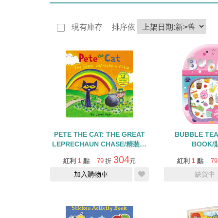
現有庫存
排序依
PETE THE CAT: THE GREAT
BUBBLE TEA ACTIVI
LEPRECHAUN CHASE/精裝貼
BOOK
紙書
304
紅利
1
點
79
折
元
紅利
1
點
79
加入購物車
缺貨中