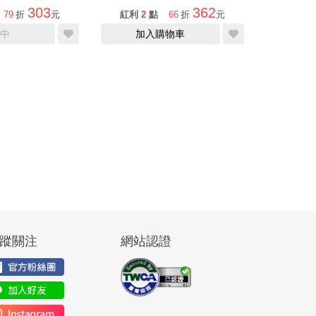
303
362
79
折
元
紅利
2
點
66
折
元
中
加入購物車
蹤關注
網站認證