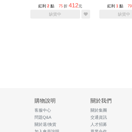
412
紅利
2
點
75
折
元
紅利
1
點
79
缺貨中
缺貨中
購物說明
關於我們
客服中心
關於集團
問題Q&A
交通資訊
關於退/換貨
人才招募
加入會員說明
異業合作