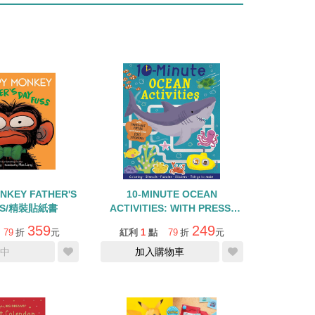
NKEY FATHER'S
10-MINUTE OCEAN
SS/精裝貼紙書
ACTIVITIES: WITH PRESS-
OUT PIECES AND MORE
359
249
79
折
元
紅利
1
點
79
折
元
THAN 100 STICKERS
中
加入購物車