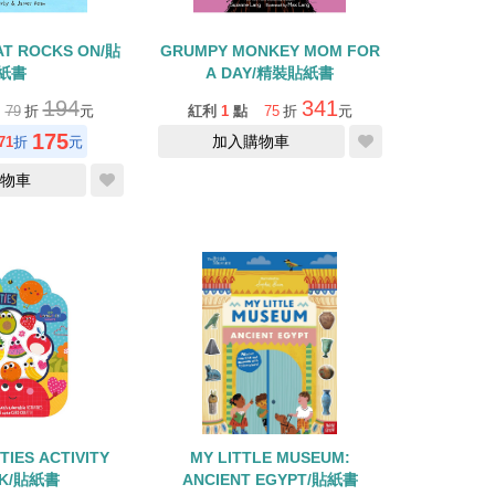
AT ROCKS ON/貼
GRUMPY MONKEY MOM FOR
紙書
A DAY/精裝貼紙書
194
341
79
折
元
紅利
1
點
75
折
元
175
加入購物車
71
折
元
物車
TIES ACTIVITY
MY LITTLE MUSEUM:
K/貼紙書
ANCIENT EGYPT/貼紙書