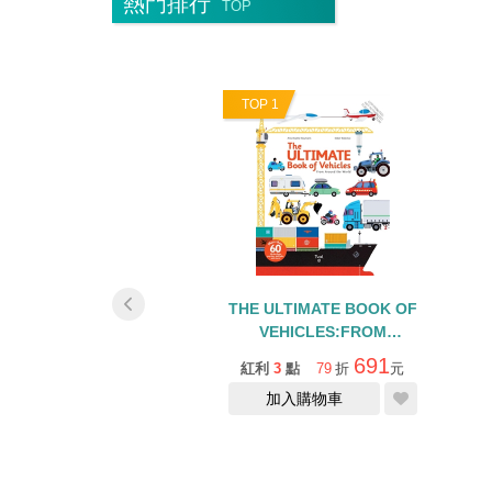
熱門排行
TOP
0
TOP 1
TEA ACTIVITY
THE ULTIMATE BOOK OF
BOOK/貼紙書
VEHICLES:FROM
AROUND THE WORLD
277
691
1
點
79
折
元
紅利
3
點
79
折
元
缺貨中
加入購物車