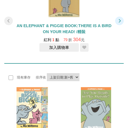
AN ELEPHANT & PIGGIE BOOK:THERE IS A BIRD
A
ON YOUR HEAD! /精裝
304
紅利
1
點
79
折
元
加入購物車
現有庫存
排序依