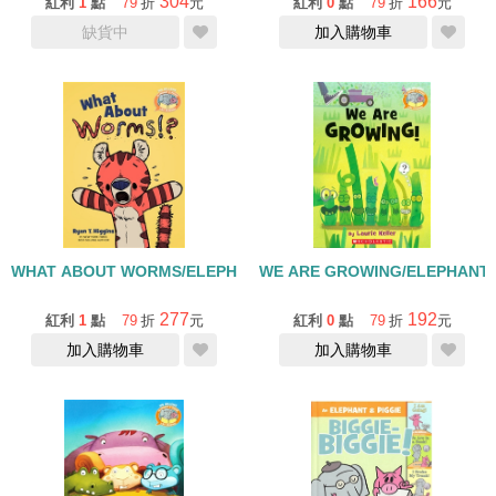
304
166
紅利
1
點
79
折
元
紅利
0
點
79
折
元
缺貨中
加入購物車
WHAT ABOUT WORMS/ELEPHANT AND PIGGIE LIKE READ
WE ARE GROWING/ELEPHANT A
277
192
紅利
1
點
79
折
元
紅利
0
點
79
折
元
加入購物車
加入購物車