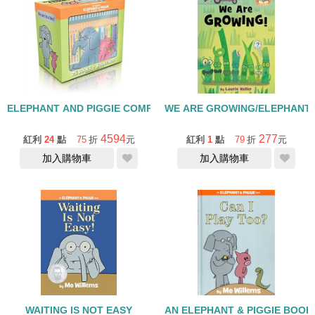
ELEPHANT AND PIGGIE COMPLETE COLLECTION /合輯
WE ARE GROWING/ELEPHANT 
4594
277
紅利
24
點
75
折
元
紅利
1
點
79
折
元
加入購物車
加入購物車
WAITING IS NOT EASY
AN ELEPHANT & PIGGIE BOOK