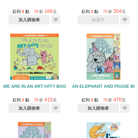
166
304
紅利
0
點
79
折
元
紅利
1
點
79
折
元
加入購物車
缺貨中
WE ARE IN AN ART-IVITY BOOK/ELEPHANT & PIGGIE
AN ELEPHANT AND PIGGIE BI
415
470
紅利
2
點
79
折
元
紅利
2
點
79
折
元
加入購物車
加入購物車