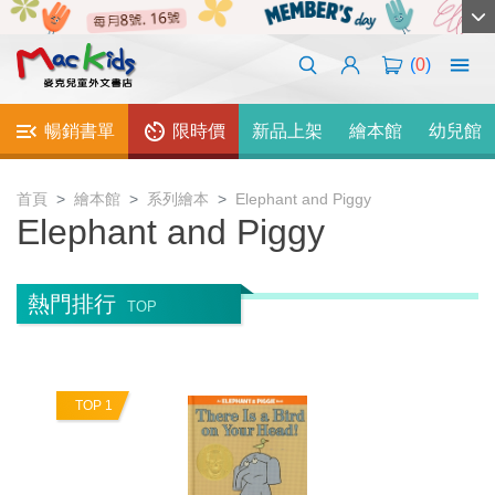
(
0
)
暢銷書單
限時價
新品上架
繪本館
幼兒館
首頁
繪本館
系列繪本
Elephant and Piggy
Elephant and Piggy
熱門排行
TOP
TOP 1
T