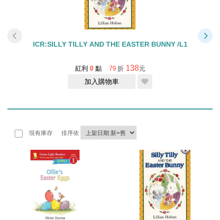
R
ICR:SILLY TILLY AND THE EASTER BUNNY /L1
JU
138
紅利
0
點
79
折
元
加入購物車
現有庫存
排序依