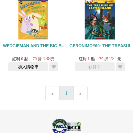
WEDGIEMAN AND THE BIG BUNNY TROUBLE /L3
GERONIMO#60: THE TREASURE
138
221
紅利
0
點
79
折
元
紅利
1
點
79
折
元
加入購物車
缺貨中
1