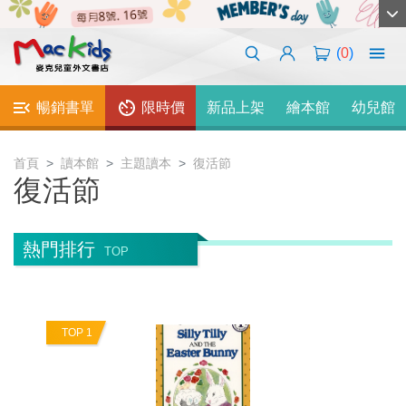
(
0
)
暢銷書單
限時價
新品上架
繪本館
幼兒館
首頁
讀本館
主題讀本
復活節
復活節
熱門排行
TOP
TOP 1
T