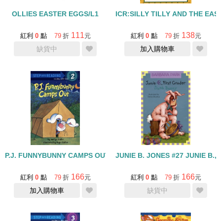
OLLIES EASTER EGGS/L1
ICR:SILLY TILLY AND THE EAS
111
138
紅利
0
點
79
折
元
紅利
0
點
79
折
元
缺貨中
加入購物車
P.J. FUNNYBUNNY CAMPS OUT /L2
JUNIE B. JONES #27 JUNIE B.
166
166
紅利
0
點
79
折
元
紅利
0
點
79
折
元
加入購物車
缺貨中