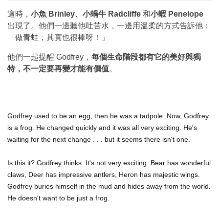
這時，
小魚 Brinley、小蝸牛 Radcliffe
和
小蝦 Penelope
出現了。他們一邊聽他吐苦水，一邊用溫柔的方式告訴他：
「做青蛙，其實也很棒呀！」
他們一起提醒 Godfrey，
每個生命階段都有它的美好與獨
特，不一定要再變才能有價值
。
Godfrey used to be an egg, then he was a tadpole. Now, Godfrey
is a frog. He changed quickly and it was all very exciting. He's
waiting for the next change . . . but it seems there isn't one.
Is this it? Godfrey thinks. It's not very exciting. Bear has wonderful
claws, Deer has impressive antlers, Heron has majestic wings.
Godfrey buries himself in the mud and hides away from the world.
He doesn't want to be just a frog.