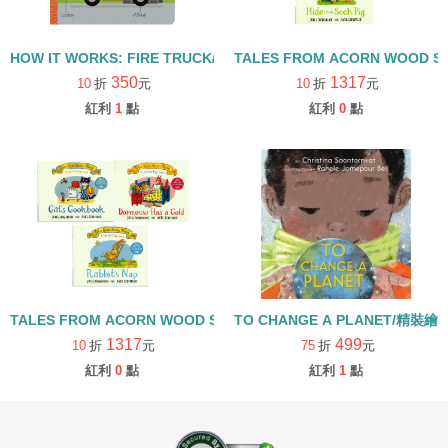
HOW IT WORKS: FIRE TRUCK/硬頁書
TALES FROM ACORN WOOD 
350
1317
10
折
元
10
折
元
紅利
1
點
紅利
0
點
TALES FROM ACORN WOOD STORY COLLECTION 生活日常組/
TO CHANGE A PLANET/精裝繪
1317
499
10
折
元
75
折
元
紅利
0
點
紅利
1
點