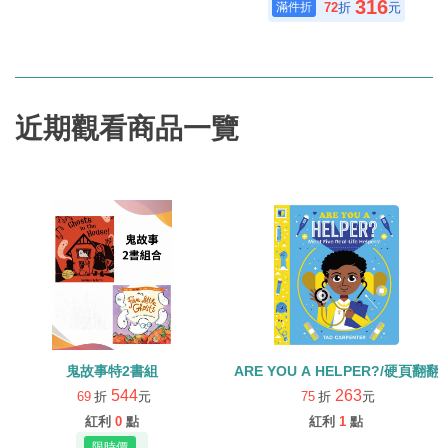
316
72
折
元
近期觀看商品一覽
鬼故事特2書組
ARE YOU A HELPER?/硬頁翻翻
544
263
69
折
元
75
折
元
紅利
0
點
紅利
1
點