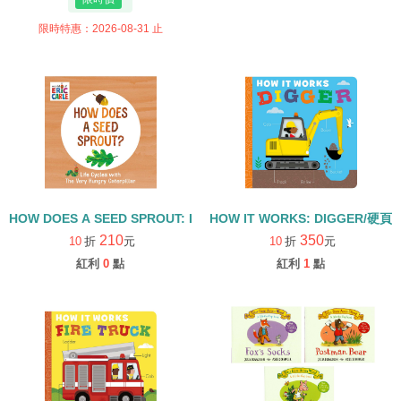
限時特惠：2026-08-31 止
HOW DOES A SEED SPROUT: LIFE CYCLES WITH THE VERY H
HOW IT WORKS: DIGGER/硬頁
210
350
10
折
元
10
折
元
紅利
0
點
紅利
1
點