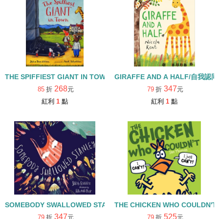
THE SPIFFIEST GIANT IN TOWN (中譯：最炫的巨人)/字母G學習繪
GIRAFFE AND A HALF/自我
268
347
85
折
元
79
折
元
紅利
1
點
紅利
1
點
SOMEBODY SWALLOWED STANLEY/塑膠袋/環保/海洋/保育海洋資
THE CHICKEN WHO COULDN
347
525
79
折
元
79
折
元