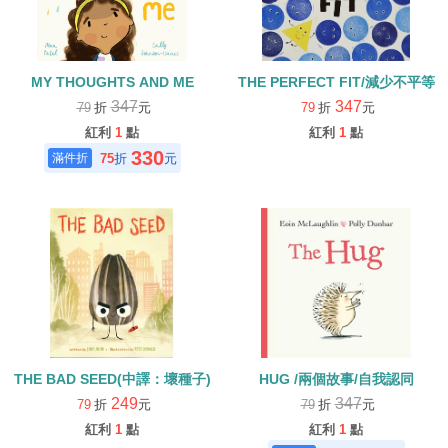
MY THOUGHTS AND ME
THE PERFECT FIT/減少不平等
347
347
79
折
元
79
折
元
紅利
1
點
紅利
1
點
330
75
折
元
THE BAD SEED(中譯：壞種子)
HUG /兩個故事/自我認同
249
347
79
折
元
79
折
元
紅利
1
點
紅利
1
點