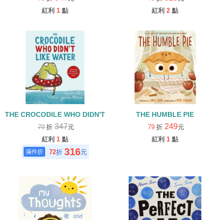
紅利
1
點
紅利
2
點
THE CROCODILE WHO DIDN'T LIKE WATER(中譯：小鱷魚，最
THE HUMBLE PIE
347
249
79
折
元
79
折
元
紅利
1
點
紅利
1
點
316
72
折
元