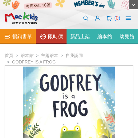
(
0
)
暢銷書單
限時價
新品上架
繪本館
幼兒館
首頁
繪本館
主題繪本
自我認同
GODFREY IS A FROG