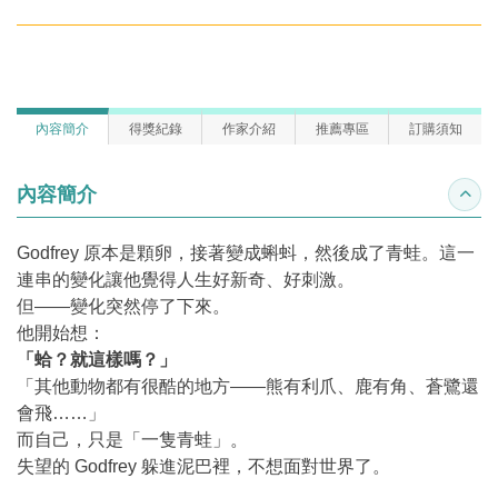
內容簡介
得獎紀錄
作家介紹
推薦專區
訂購須知
內容簡介
收合
Godfrey 原本是顆卵，接著變成蝌蚪，然後成了青蛙。這一
連串的變化讓他覺得人生好新奇、好刺激。
但——變化突然停了下來。
他開始想：
「蛤？就這樣嗎？」
「其他動物都有很酷的地方——熊有利爪、鹿有角、蒼鷺還
會飛……」
而自己，只是「一隻青蛙」。
失望的 Godfrey 躲進泥巴裡，不想面對世界了。