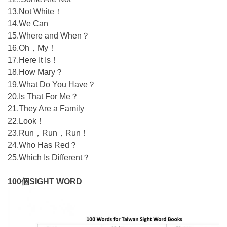
13.Not White！
14.We Can
15.Where and When？
16.Oh，My！
17.Here It Is！
18.How Mary？
19.What Do You Have？
20.Is That For Me？
21.They Are a Family
22.Look！
23.Run，Run，Run！
24.Who Has Red？
25.Which Is Different？
100個SIGHT WORD