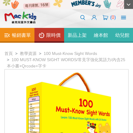
(
0
)
暢銷書單
限時價
新品上架
繪本館
幼兒館
首頁
教學資源
100 Must-Know Sight Words
100 MUST-KNOW SIGHT WORDS/常見字強化英語力/內含25
本小書+Qrcode+字卡