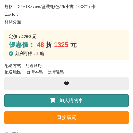
規格：
24×18×7cm/盒裝/彩色/25小書+100張字卡
Lexile：
相關分類：
定價：
2760 元
優惠價：
48
折
1325
元
紅利可得：
8
點
配送方式：配送到府
配送地區： 台灣本島、台灣離島
加入購物車
直接購買