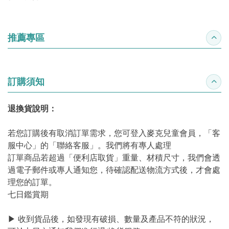
推薦專區
收合
訂購須知
收合
退換貨說明：
若您訂購後有取消訂單需求，您可登入麥克兒童會員，「客
服中心」的「聯絡客服」。我們將有專人處理
訂單商品若超過「便利店取貨」重量、材積尺寸，我們會透
過電子郵件或專人通知您，待確認配送物流方式後，才會處
理您的訂單。
七日鑑賞期
▶ 收到貨品後，如發現有破損、數量及產品不符的狀況，