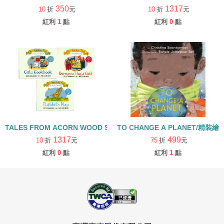
350
1317
10
折
元
10
折
元
紅利
1
點
紅利
0
點
TALES FROM ACORN WOOD STORY COLLECTION 生活日常組/
TO CHANGE A PLANET/精裝繪
1317
499
10
折
元
75
折
元
紅利
0
點
紅利
1
點