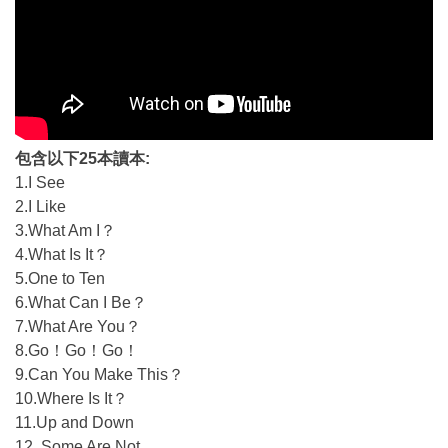
包含以下25本讀本:
1.I See
2.I Like
3.What Am I？
4.What Is It？
5.One to Ten
6.What Can I Be？
7.What Are You？
8.Go！Go！Go！
9.Can You Make This？
10.Where Is It？
11.Up and Down
12..Some Are Not