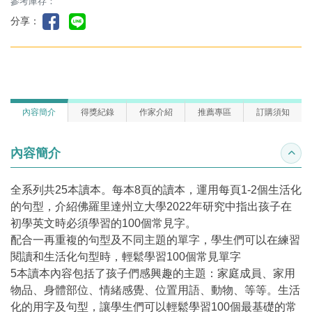
參考庫存：
分享：
內容簡介
得獎紀錄
作家介紹
推薦專區
訂購須知
內容簡介
收合
全系列共25本讀本。每本8頁的讀本，運用每頁1-2個生活化
的句型，介紹佛羅里達州立大學2022年研究中指出孩子在
初學英文時必須學習的100個常見字。
配合一再重複的句型及不同主題的單字，學生們可以在練習
閱讀和生活化句型時，輕鬆學習100個常見單字
5本讀本內容包括了孩子們感興趣的主題：家庭成員、家用
物品、身體部位、情緒感覺、位置用語、動物、等等。生活
化的用字及句型，讓學生們可以輕鬆學習100個最基礎的常