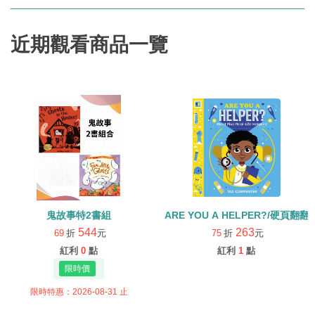
近期觀看商品一覽
鬼故事特2書組
ARE YOU A HELPER?/硬頁翻翻
544
263
69
折
元
75
折
元
紅利
0
點
紅利
1
點
限時特惠：2026-08-31 止