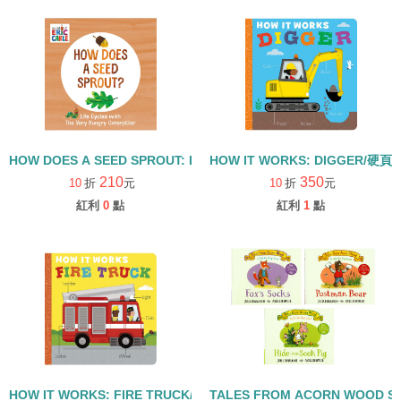
HOW DOES A SEED SPROUT: LIFE CYCLES WITH THE VERY H
HOW IT WORKS: DIGGER/硬頁
210
350
10
折
元
10
折
元
紅利
0
點
紅利
1
點
HOW IT WORKS: FIRE TRUCK/硬頁書
TALES FROM ACORN WOOD 