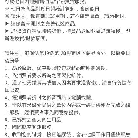
可於七日內通知我們進行退/換貨服務。
※ 七日為商品到貨日開始計算起，含例假日。
※ 請注意，鑑賞期非試用期，若不確定購買，請勿拆封。
▶ 請保留未開封之完整包裝商品。
▶ 退/換貨前請先聯絡我們，待貨品退回並驗退無誤後，即
辦理換貨/退款事宜。
請注意，消保法第19條第1項規定以下商品除外，以避免日
後紛爭。
1、易於腐敗、保存期限較短或解約時即將逾期。
2、依消費者要求所為之客製化給付。
3、過了七天鑑賞其或個人因素要求退貨/款，請自行負擔寄
回郵資。
4、經消費者拆封之影音商品或電腦軟體。
5、非以有形媒介提供之數位內容或一經提供即為完成之線
上服務，經消費者事先同意始提供。
6、已拆封之個人衛生用品。
7、國際航空客運服務。
8、收到您的退貨，檢查無誤後，會在七個工作日儘快幫您