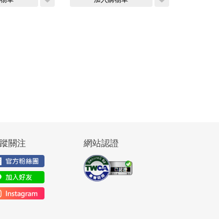
蹤關注
網站認證