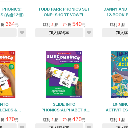
 PHONICS:
TODD PARR PHONICS SET
DANNY AND
S (內含12冊)
ONE: SHORT VOWEL
12-BOOK P
SOUNDS/內含12書
CAN R
664
540
折
元
紅利
2
點
79
折
元
紅利
2
點
加入購物車
加入購
INTO
SLIDE INTO
10-MIN
LENDS &
PHONICS:ALPHABET &
ACTIVITIES
PHS
LETTER SOUNDS
OUT PIEC
470
470
折
元
紅利
2
點
79
折
元
紅利
1
點
THAN 10
車
加入購物車
加入購