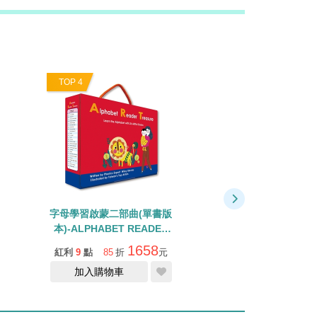
TOP 4
TOP 5
字母學習啟蒙二部曲(單書版
WORD MATCHING
本)-ALPHABET READER
桌遊/記憶遊戲/
TREASURE /內含26本小書
1658
紅利
9
點
85
折
元
紅利
2
點
75
折
+Qrcode
加入購物車
加入購物車