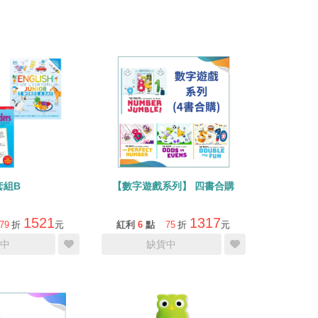
套組B
【數字遊戲系列】 四書合購
1521
1317
79
折
元
紅利
6
點
75
折
元
中
缺貨中