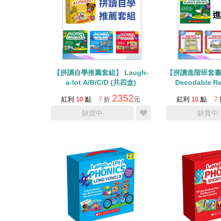
【拼讀自學推薦套組】 Laugh-
【拼讀進階班套書】 
a-lot A/B/C/D (共四盒)
Decodable R
Laugh-a-l
2352
紅利
10
點
7
折
元
紅利
10
點
7
Vowels/
缺貨中
缺貨中