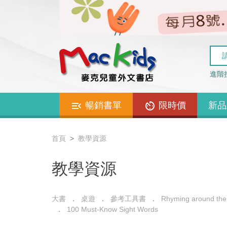
進階
暢銷書單
限時價
新品
首頁
教學資源
教學資源
大書
桌遊
參考工具書
Rhyming around the
100 Must-Know Sight Words