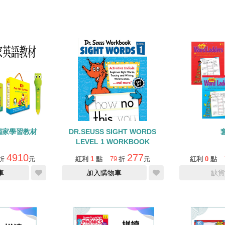
獨家學習教材
DR.SEUSS SIGHT WORDS
LEVEL 1 WORKBOOK
4910
277
折
元
紅利
1
點
79
折
元
紅利
0
點
車
加入購物車
缺貨