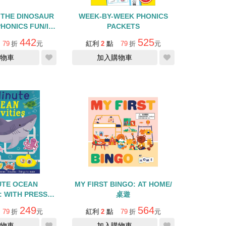
 THE DINOSAUR
WEEK-BY-WEEK PHONICS
HONICS FUN/I
PACKETS
EAD/內含12書
442
525
79
折
元
紅利
2
點
79
折
元
物車
加入購物車
UTE OCEAN
MY FIRST BINGO: AT HOME/
: WITH PRESS-
桌遊
ES AND MORE
249
564
79
折
元
紅利
2
點
79
折
元
0 STICKERS
物車
加入購物車