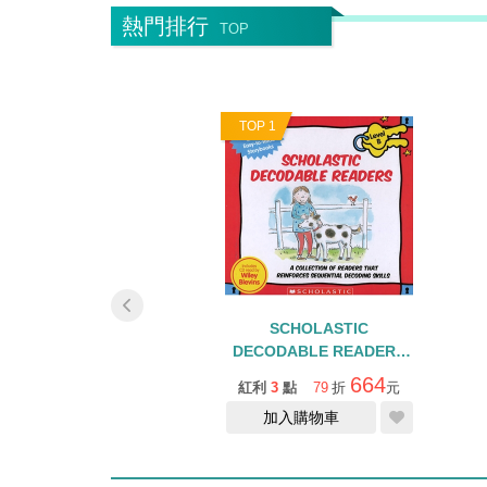
熱門排行
TOP
0
TOP 1
FIRST BINGO: AT
SCHOLASTIC
SCHOOL/桌遊
DECODABLE READERS
LEVEL B/盒裝書
564
664
2
點
79
折
元
紅利
3
點
79
折
元
+QRCODE
加入購物車
加入購物車