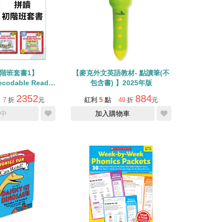
階班套書1】
【麥克外文英語教材- 點讀筆(不
ecodable Reader
包含書) 】2025年版
/D (共四盒)
2352
884
7
折
元
紅利
5
點
49
折
元
中
加入購物車