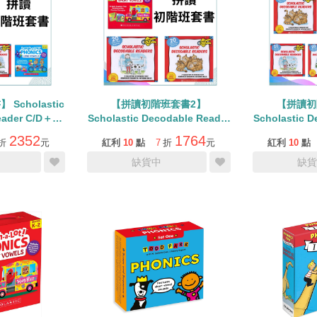
Scholastic
【拼讀初階班套書2】
【拼讀初
eader C/D＋
Scholastic Decodable Reader
Scholastic D
ot Long
A/B＋Laugh-a-lot Short
A/B/C
2352
1764
折
元
紅利
10
點
7
折
元
紅利
10
點
Blends
Vowels
缺貨中
缺貨