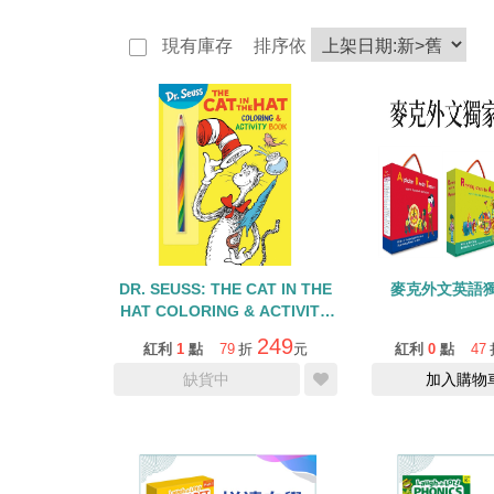
現有庫存
排序依
DR. SEUSS: THE CAT IN THE
麥克外文英語
HAT COLORING & ACTIVITY
BOOK
249
紅利
1
點
79
折
元
紅利
0
點
47
缺貨中
加入購物