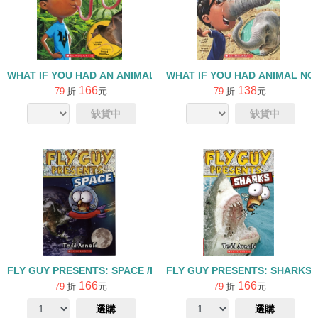
WHAT IF YOU HAD AN ANIMAL TONGUE
WHAT IF YOU HAD ANIMAL NO
166
138
79
折
元
79
折
元
缺貨中
缺貨中
FLY GUY PRESENTS: SPACE /L2
FLY GUY PRESENTS: SHARK
166
166
79
折
元
79
折
元
選購
選購