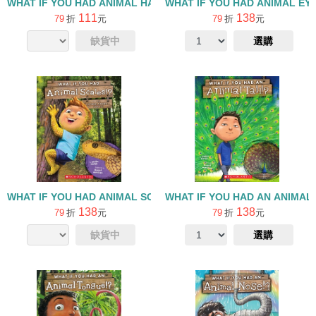
WHAT IF YOU HAD ANIMAL HAIR
WHAT IF YOU HAD ANIMAL EY
111
138
79
折
元
79
折
元
缺貨中
選購
WHAT IF YOU HAD ANIMAL SCALES
WHAT IF YOU HAD AN ANIMAL 
138
138
79
折
元
79
折
元
缺貨中
選購