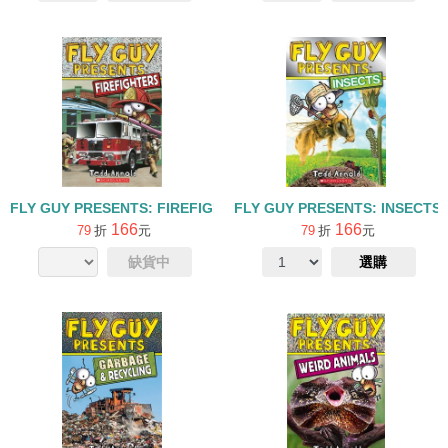
FLY GUY PRESENTS: FIREFIGHTERS /L2
FLY GUY PRESENTS: INSECTS 
166
166
79
折
元
79
折
元
缺貨中
選購