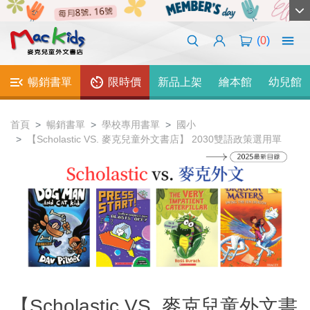
(
0
)
暢銷書單
限時價
新品上架
繪本館
幼兒館
首頁
暢銷書單
學校專用書單
國小
【Scholastic VS. 麥克兒童外文書店】 2030雙語政策選用單
【Scholastic VS. 麥克兒童外文書